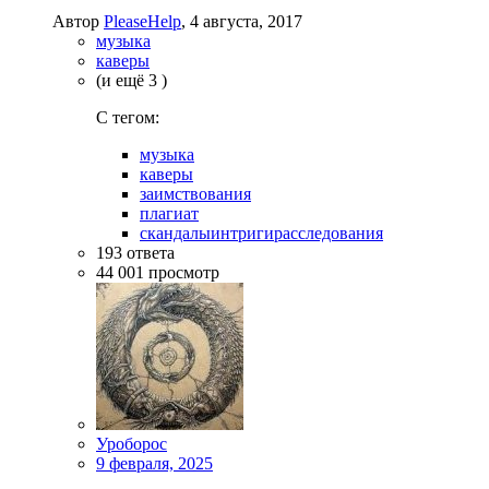
Автор
PleaseHelp
,
4 августа, 2017
музыка
каверы
(и ещё 3 )
C тегом:
музыка
каверы
заимствования
плагиат
скандалыинтригирасследования
193
ответа
44 001
просмотр
Уроборос
9 февраля, 2025