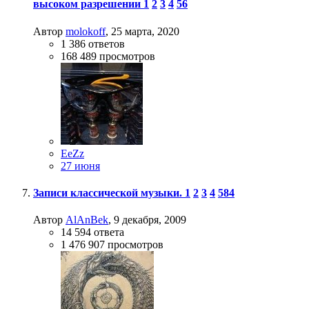
высоком разрешении
1
2
3
4
56
Автор
molokoff
,
25 марта, 2020
1 386
ответов
168 489
просмотров
EeZz
27 июня
Записи классической музыки.
1
2
3
4
584
Автор
AlAnBek
,
9 декабря, 2009
14 594
ответа
1 476 907
просмотров