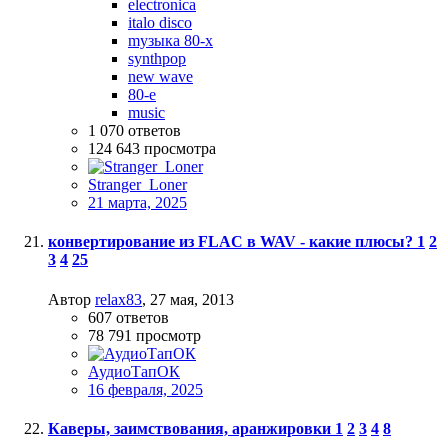
electronica
italo disco
mузыка 80-х
synthpop
new wave
80-е
music
1 070
ответов
124 643
просмотра
Stranger_Loner
21 марта, 2025
конвертирование из FLAC в WAV - какие плюсы?
1
2
3
4
25
Автор
relax83
,
27 мая, 2013
607
ответов
78 791
просмотр
АудиоТапОК
16 февраля, 2025
Каверы, заимствования, аранжировки
1
2
3
4
8