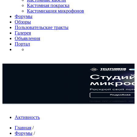
Кастомная покраска
Кастомизация микрофонов
Форумы
Обзоры
Пользовательские тракты
Галерея
Объявления
Портал
Активность
Главная
/
Форумы
/