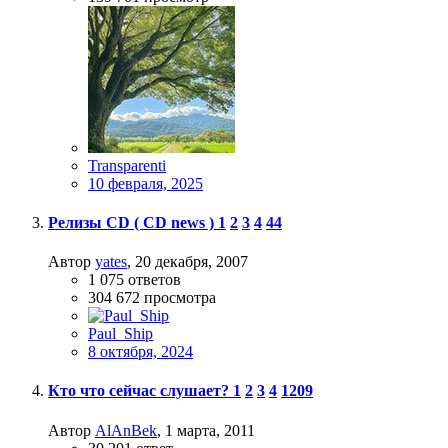
Transparenti
10 февраля, 2025
Релизы CD ( CD news )
1
2
3
4
44
Автор
yates
,
20 декабря, 2007
1 075
ответов
304 672
просмотра
Paul_Ship
8 октября, 2024
Кто что сейчас слушает?
1
2
3
4
1209
Автор
AlAnBek
,
1 марта, 2011