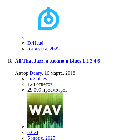
DrHead
5 августа, 2025
All That Jazz, а заодно и Blues
1
2
3
4
6
Автор
Denry
,
16 марта, 2018
jazz blues
128
ответов
29 099
просмотров
e2-e4
5 июня, 2025