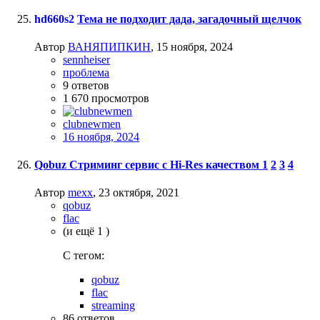
hd660s2
Тема не подходит дада, загадочный щелчок
Автор
ВАНЯПИПКИН
,
15 ноября, 2024
sennheisеr
проблема
9
ответов
1 670
просмотров
clubnewmen
16 ноября, 2024
Qobuz Стриминг сервис с Hi-Res качеством
1
2
3
4
Автор
mexx
,
23 октября, 2021
qobuz
flac
(и ещё 1 )
C тегом:
qobuz
flac
streaming
86
ответов