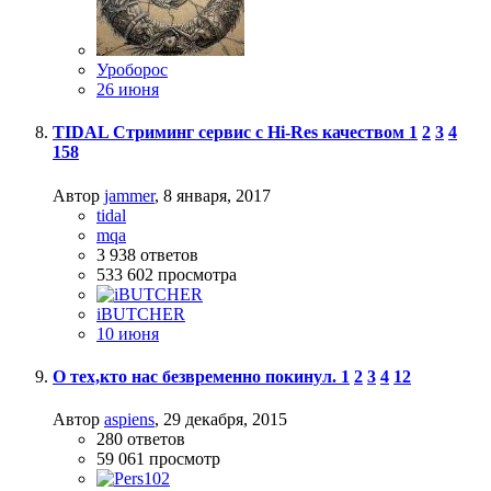
Уроборос
26 июня
TIDAL Стриминг сервис с Hi-Res качеством
1
2
3
4
158
Автор
jammer
,
8 января, 2017
tidal
mqa
3 938
ответов
533 602
просмотра
iBUTCHER
10 июня
О тех,кто нас безвременно покинул.
1
2
3
4
12
Автор
aspiens
,
29 декабря, 2015
280
ответов
59 061
просмотр