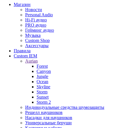
Магазин
Новости
Personal Audio
Hi-Fi аудио
PRO аудио
Гейминг аудио
Музыка
Custom Shop
Аксессуары
Правила
Custom IEM
Aurian
Forest
Canyon
Jungle
Ocean
Skyline
Storm
Sunset
Storm 2
Индивидуальные средства шумозащиты
Решелл наушников
Насадки для наушников
Универсальные беруши
Кастомные кабели