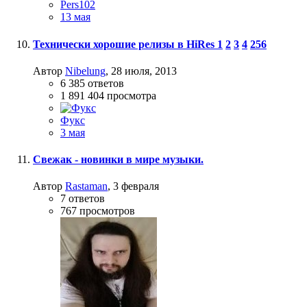
Pers102
13 мая
Технически хорошие релизы в HiRes
1
2
3
4
256
Автор
Nibelung
,
28 июля, 2013
6 385
ответов
1 891 404
просмотра
Фукс
3 мая
Свежак - новинки в мире музыки.
Автор
Rastaman
,
3 февраля
7
ответов
767
просмотров