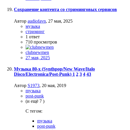
Сохранение контента со стриминговых сервисов
Автор
audiofavn
,
27 мая, 2025
музыка
стриминг
1
ответ
710
просмотров
clubnewmen
27 мая, 2025
Mузыка 80-х (Synthpop/New Wave/Italo
Disco/Electronica/Post-Punk)
1
2
3
4
43
Автор
S1973
,
20 мая, 2019
mузыка
post-punk
(и ещё 7 )
C тегом:
mузыка
post-punk