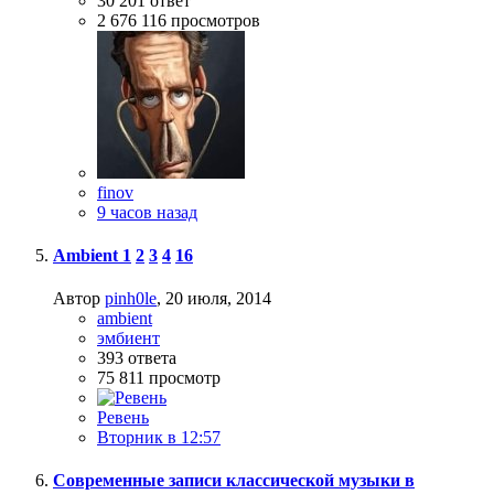
30 201
ответ
2 676 116
просмотров
finov
9 часов назад
Ambient
1
2
3
4
16
Автор
pinh0le
,
20 июля, 2014
ambient
эмбиент
393
ответа
75 811
просмотр
Ревень
Вторник в 12:57
Современные записи классической музыки в