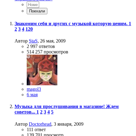
Знакомим себя и других с музыкой которую ценим.
1
2
3
4
120
Автор
StaS
,
26 мая, 2009
2 997
ответов
514 257
просмотров
magol3
6 мая
Музыка для прослушивания в магазине! Ждем
советов...
1
2
3
4
5
Автор
Doctorhead
,
3 января, 2009
111
ответ
139 701
просмотр