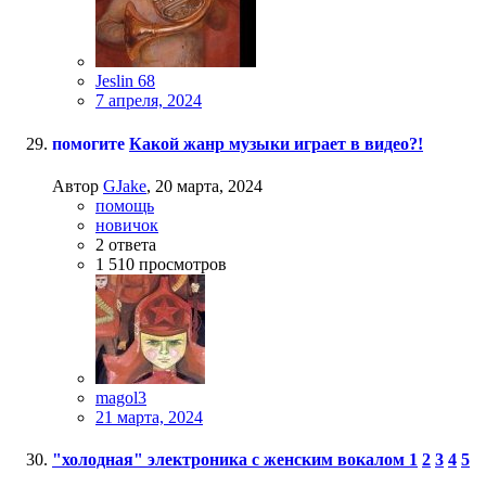
Jeslin 68
7 апреля, 2024
помогите
Какой жанр музыки играет в видео?!
Автор
GJake
,
20 марта, 2024
помощь
новичок
2
ответа
1 510
просмотров
magol3
21 марта, 2024
"холодная" электроника с женским вокалом
1
2
3
4
5