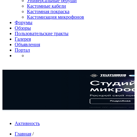
Универсальные беруши
Кастомные кабели
Кастомная покраска
Кастомизация микрофонов
Форумы
Обзоры
Пользовательские тракты
Галерея
Объявления
Портал
Активность
Главная
/