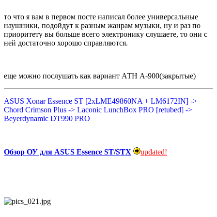
то что я вам в первом посте написал более универсальные
наушники, подойдут к разным жанрам музыки, ну и раз по
приоритету вы больше всего электронику слушаете, то они с
ней достаточно хорошо справляются.
еще можно послушать как вариант АТН А-900(закрытые)
ASUS Xonar Essence ST [2хLME49860NA + LM6172IN] ->
Chord Crimson Plus -> Laconic LunchBox PRO [retubed] ->
Beyerdynamic DT990 PRO
Обзор ОУ для ASUS Essence ST/STX
updated!