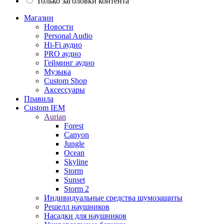
Только заголовки контента
Магазин
Новости
Personal Audio
Hi-Fi аудио
PRO аудио
Гейминг аудио
Музыка
Custom Shop
Аксессуары
Правила
Custom IEM
Aurian
Forest
Canyon
Jungle
Ocean
Skyline
Storm
Sunset
Storm 2
Индивидуальные средства шумозащиты
Решелл наушников
Насадки для наушников