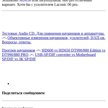
Sennheiser
HD650
или Beyerdynamic 880 pro отличный
вариант. Хотя бы с усилителем Laconic 06 pro.
Тестовые Audio CD. Для сравнения наушников и аппаратуры.
-=-
Объективные измерения наушников, усилителей, ЦАП-ов.
Вопросы, ответы.
Прогрев наушников
-=-
HD600 vs HD650 DT990/880 Edition vs
DT990/880 PRO
-=-
USB-SP/DIF converter vs Motherboard
SP/DIF vs ЗК SP/DIF
Поделиться сообщением