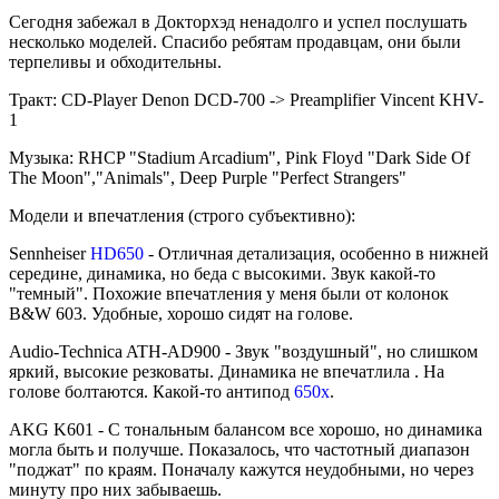
Сегодня забежал в Докторхэд ненадолго и успел послушать
несколько моделей. Спасибо ребятам продавцам, они были
терпеливы и обходительны.
Тракт: CD-Player Denon DCD-700 -> Preamplifier Vincent KHV-
1
Музыка: RHCP "Stadium Arcadium", Pink Floyd "Dark Side Of
The Moon","Animals", Deep Purple "Perfect Strangers"
Модели и впечатления (строго субъективно):
Sennheiser
HD650
- Отличная детализация, особенно в нижней
середине, динамика, но беда с высокими. Звук какой-то
"темный". Похожие впечатления у меня были от колонок
B&W 603. Удобные, хорошо сидят на голове.
Audio-Teсhnica ATH-AD900 - Звук "воздушный", но слишком
яркий, высокие резковаты. Динамика не впечатлила . На
голове болтаются. Какой-то антипод
650х
.
AKG K601 - С тональным балансом все хорошо, но динамика
могла быть и получше. Показалось, что частотный диапазон
"поджат" по краям. Поначалу кажутся неудобными, но через
минуту про них забываешь.