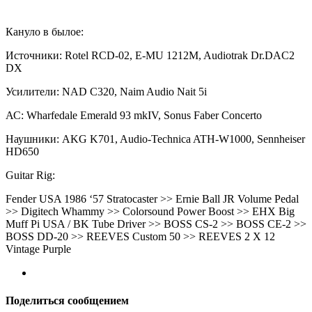
Кануло в былое:
Источники: Rotel RCD-02, E-MU 1212M, Audiotrak Dr.DAC2
DX
Усилители: NAD C320, Naim Audio Nait 5i
АС: Wharfedale Emerald 93 mkIV, Sonus Faber Concerto
Наушники: AKG K701, Audio-Technica ATH-W1000, Sennheiser
HD650
Guitar Rig:
Fender USA 1986 ‘57 Stratocaster >> Ernie Ball JR Volume Pedal
>> Digitech Whammy >> Colorsound Power Boost >> EHX Big
Muff Pi USA / BK Tube Driver >> BOSS CS-2 >> BOSS CE-2 >>
BOSS DD-20 >> REEVES Custom 50 >> REEVES 2 X 12
Vintage Purple
Поделиться сообщением