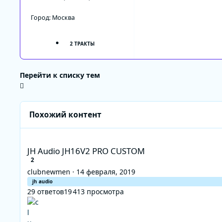
Город:
Москва
2 ТРАКТЫ
Перейти к списку тем
Похожий контент
JH Audio JH16V2 PRO CUSTOM
JH Audio JH16V2 PRO CUSTOM
2
clubnewmen
·
14 февраля, 2019
jh audio
29
ответов
19 413
просмотра