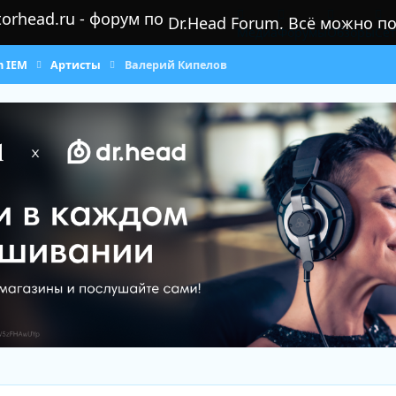
Dr.Head Forum. Всё можно п
Медиа
Форумы
Обзоры
Се
m IEM
Артисты
Валерий Кипелов