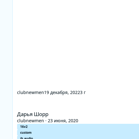
clubnewmen
19 декабря, 2022
3 г
Дарья Шорр
Дарья Шорр
clubnewmen
·
23 июня, 2020
16v2
custom
jh audio