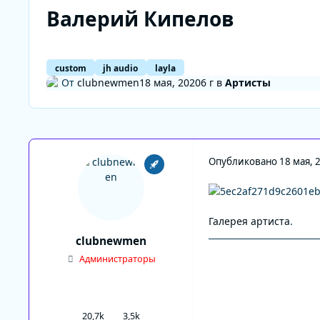
Валерий Кипелов
custom
jh audio
layla
От
clubnewmen
18 мая, 2020
6 г
в
Артисты
Опубликовано
18 мая, 
Галерея артиста
.
clubnewmen
Администраторы
20,7k
3,5k
сообщения
Репутация