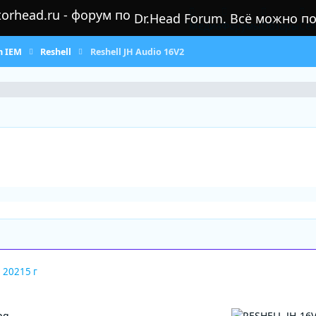
Dr.Head Forum. Всё можно п
Медиа
Форумы
Обзоры
Се
m IEM
Reshell
Reshell JH Audio 16V2
, 2021
5 г