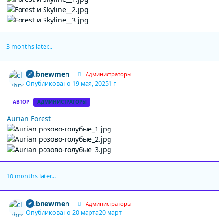
3 months later...
Author stats
clubnewmen
Администраторы
Опубликовано
19 мая, 2025
1 г
АВТОР
АДМИНИСТРАТОРЫ
Aurian Forest
10 months later...
Author stats
clubnewmen
Администраторы
Опубликовано
20 марта
20 март