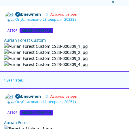
Author stats
clubnewmen
Администраторы
Опубликовано
28 февраля, 2023
3 г
АВТОР
АДМИНИСТРАТОРЫ
Aurian Forest Custom
1 year later...
Author stats
clubnewmen
Администраторы
Опубликовано
11 февраля, 2025
1 г
АВТОР
АДМИНИСТРАТОРЫ
Aurian Forest