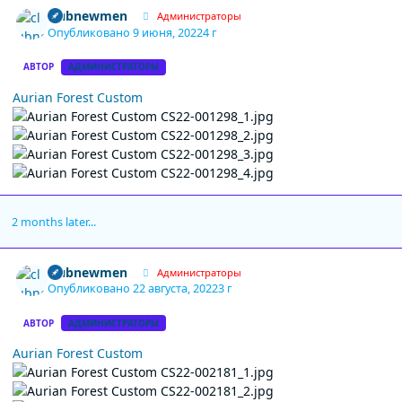
Author stats
clubnewmen
Администраторы
Опубликовано
9 июня, 2022
4 г
АВТОР
АДМИНИСТРАТОРЫ
Aurian Forest Custom
2 months later...
Author stats
clubnewmen
Администраторы
Опубликовано
22 августа, 2022
3 г
АВТОР
АДМИНИСТРАТОРЫ
Aurian Forest Custom