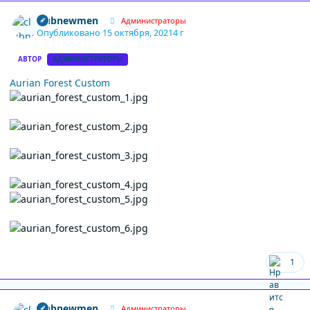
Author stats
clubnewmen
Администраторы
Опубликовано
15 октября, 2021
4 г
АВТОР
АДМИНИСТРАТОРЫ
Aurian Forest Custom
1
Author stats
clubnewmen
Администраторы