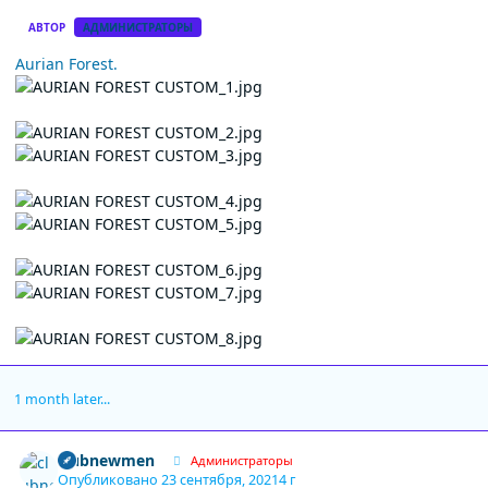
АВТОР
АДМИНИСТРАТОРЫ
Aurian Forest.
1 month later...
Author stats
clubnewmen
Администраторы
Опубликовано
23 сентября, 2021
4 г