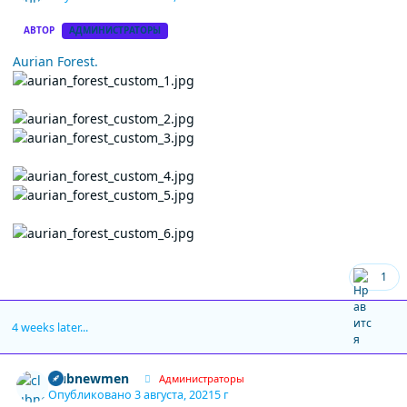
АВТОР
АДМИНИСТРАТОРЫ
Aurian Forest.
1
4 weeks later...
Author stats
clubnewmen
Администраторы
Опубликовано
3 августа, 2021
5 г