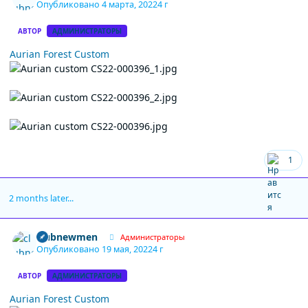
Опубликовано
4 марта, 2022
4 г
АВТОР
АДМИНИСТРАТОРЫ
Aurian Forest Custom
1
2 months later...
Author stats
clubnewmen
Администраторы
Опубликовано
19 мая, 2022
4 г
АВТОР
АДМИНИСТРАТОРЫ
Aurian Forest Custom