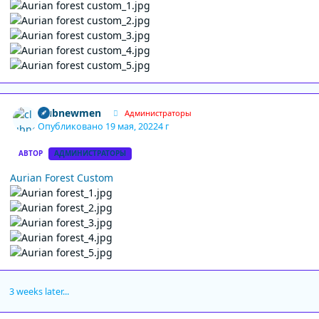
Author stats
clubnewmen
Администраторы
Опубликовано
19 мая, 2022
4 г
АВТОР
АДМИНИСТРАТОРЫ
Aurian Forest Custom
3 weeks later...