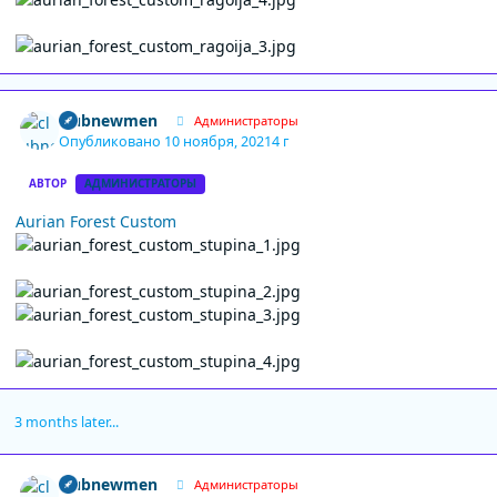
Author stats
clubnewmen
Администраторы
Опубликовано
10 ноября, 2021
4 г
АВТОР
АДМИНИСТРАТОРЫ
Aurian Forest Custom
3 months later...
Author stats
clubnewmen
Администраторы