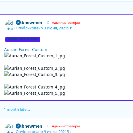
Author stats
clubnewmen
Администраторы
Опубликовано
3 июня, 2021
5 г
АДМИНИСТРАТОРЫ
Aurian Forest Custom
1 month later...
Author stats
clubnewmen
Администраторы
Опубликовано
9 июля, 2021
5 г