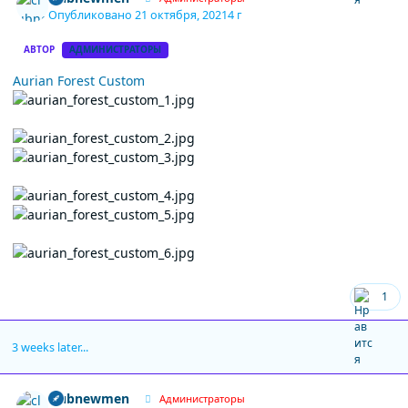
Опубликовано
21 октября, 2021
4 г
АВТОР
АДМИНИСТРАТОРЫ
Aurian Forest Custom
1
3 weeks later...
Author stats
clubnewmen
Администраторы