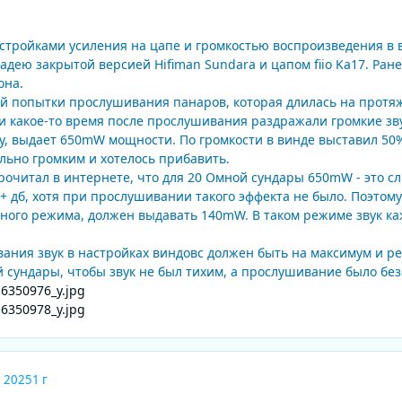
астройками усиления на цапе и громкостью воспроизведения в 
адею закрытой версией Hifiman Sundara и цапом fiio Ka17. Ран
она.
й попытки прослушивания панаров, которая длилась на протя
и какое-то время после прослушивания раздражали громкие зв
, выдает 650mW мощности. По громкости в винде выставил 50% о
ильно громким и хотелось прибавить.
очитал в интернете, что для 20 Омной сундары 650mW - это с
0+ дб, хотя при прослушивании такого эффекта не было. Поэтому
ого режима, должен выдавать 140mW. В таком режиме звук каж
ания звук в настройках виндовс должен быть на максимум и ре
 сундары, чтобы звук не был тихим, а прослушивание было бе
, 2025
1 г