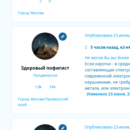
2
0
сообщения
Репутация
Город:
Москва
Опубликовано
23 июня
5 часов назад, e2-e
Не могли бы вы более 
Если коротко - в сре
Здоровый пофигист
составляющая спектра
Продвинутые
современной электрон
наушниками, не требу
1,8k
784
метала, или электрон
сообщения
Репутация
Изменено
23 июня, 2
Город:
Москва/Приморский
край
Опубликовано
23 июня