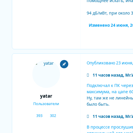
помощнее искать, ина
94 дБ/мВт, при около 
Изменено
24 июня, 2
Опубликовано
23 июня
11 часов назад, Mr.
Подключал к ПК через
максимума, на цапе 60
yatar
Ну, там же не линейн
Пользователи
было быть.
393
302
11 часов назад, Mr.
сообщения
Репутация
В процессе прослушив