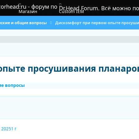
Dr.Head Forum. Всё можно п
Магазин
Правила
Custom IEM
Форумы
Обзоры
Пользов
еские и общие вопросы
Дискомфорт при первом опыте просуши
опыте просушивания планаро
ие вопросы
, 2025
1 г