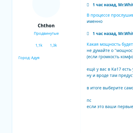
1 час назад, Mr.Whi
В процессе прослушив
именно
Chthon
Продвинутые
1 час назад, Mr.Whi
Какая мощность будет
1,1k
1,3k
сообщения
Репутация
не думайте о "мощнос
(если громкость комфо
Город:
Адуя
ещё у вас в Ka17 есть
ну и вроде там предус
в итоге выберите сам
пс
если это ваши первы