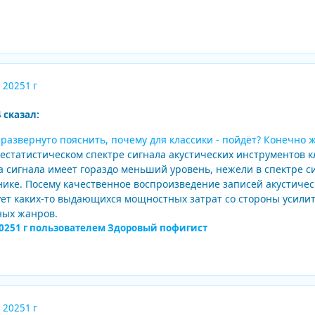
, 2025
1 г
4 сказал:
развернуто пояснить, почему для классики - пойдёт? Конечно же
днестатистическом спектре сигнала акустических инструментов 
 сигнала имеет гораздо меньший уровень, нежели в спектре сиг
ике. Посему качественное воспроизведение записей акустиче
ет каких-то выдающихся мощностных затрат со стороны усилите
ных жанров.
025
1 г
пользователем Здоровый пофигист
, 2025
1 г