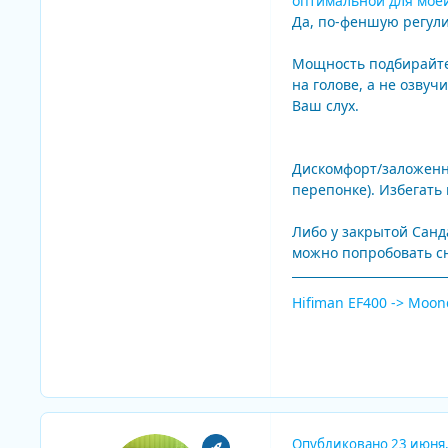
оптимальной для моей
Да, по-феншую регули
Мощность подбирайте 
на голове, а не озвуч
Ваш слух.
Дискомфорт/заложенно
перепонке). Избегать
Либо у закрытой Санд
можно попробовать сн
Hifiman EF400 -> Moo
Опубликовано
23 июня