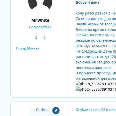
Добрый день!
Хочу разобраться с н
Со вчерашнего дня вл
Mr.White
наушниками от телеф
Пользователи
Вчера во время перво
заложенности в ушах 
2
0
сообщения
Репутация
режиме по балансному
что звук казался не с
Город:
Москва
На следующий день пр
раскачивает их до 12
включения стационарн
несколько вопросов.
В процессе прослушив
оптимальной для моей
Опубликовано
22 июня