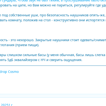
 сундары, чтобы звук не был тихим, а прослушивание было бе
ровать на цапе, но Вам можно не париться, регулируйте где уд
под собственные уши, про безопасность наушников опять-же, п
ивать комнату, положив на стол - конструктивно они испортятся
сть - это нехорошо. Закрытые наушники стоит одевать/снимать
 глотания (прием пищи).
ары слишком сильные басы (у меня обычная, басы лишь слегка 
ять 5дБ эквалайзером с НЧ и сверить ощущения.
ndrop Cosmo
, 2025
1 г