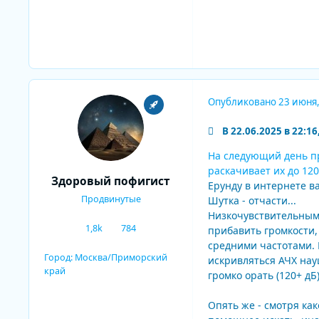
Опубликовано
23 июня
В 22.06.2025 в 22:16
На следующий день пр
раскачивает их до 120
Здоровый пофигист
Ерунду в интернете в
Продвинутые
Шутка - отчасти...
Низкочувствительным 
1,8k
784
прибавить громкости, 
сообщения
Репутация
средними частотами. 
Город:
Москва/Приморский
искривляться АЧХ науш
край
громко орать (120+ дБ
Опять же - смотря как