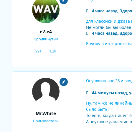
4 часа назад, Здор
для классики и джаза 
Не могли бы вы более 
e2-e4
4 часа назад, Здор
Продвинутые
Ерунду в интернете 
921
1,2k
сообщения
Репутация
Опубликовано
23 июня
44 минуты назад, ya
Ну, там же не линейн
было быть.
Mr.White
То есть, когда пишут
Пользователи
А звуковое давление 