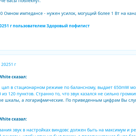
че басы поблекнут.
30 Омном импедансе - нужен усилок, могущий более 1 Вт на кана
025
1 г
пользователем Здоровый пофигист
, 2025
1 г
White сказал:
 цап в стационарном режиме по балансному, выдает 650mW мощ
 из 120 пунктов. Странно то, что звук казался не сильно громк
ые шкалы, а логарифмические. По приведенным цифрам Вы слуш
White сказал:
ания звук в настройках виндовс должен быть на максимум и ре