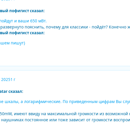
овый пофигист сказал:
пойдут и ваши 650 мВт.
развернуто пояснить, почему для классики - пойдёт? Конечно же
овый пофигист сказал:
вашем пишут)
, 2025
1 г
tar сказал:
ые шкалы, а логарифмические. По приведенным цифрам Вы слуш
 650mW, имеют ввиду на максимальной громкости из возможной
в наушниках постоянное или тоже зависит от громкости воспро