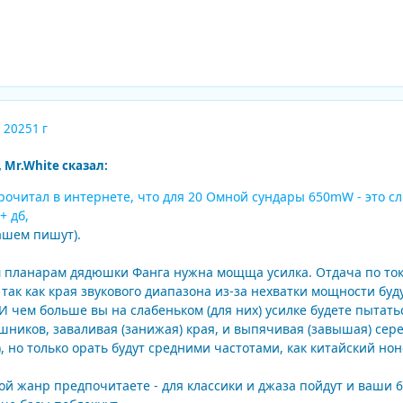
, 2025
1 г
, Mr.White сказал:
очитал в интернете, что для 20 Омной сундары 650mW - это с
+ дб,
ашем пишут).
планарам дядюшки Фанга нужна мощща усилка. Отдача по току
так как края звукового диапазона из-за нехватки мощности буд
И чем больше вы на слабеньком (для них) усилке будете пытать
ников, заваливая (занижая) края, и выпячивая (завышая) середи
), но только орать будут средними частотами, как китайский н
ой жанр предпочитаете - для классики и джаза пойдут и ваши 65