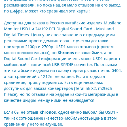
рекомендовали, но пока нашел мало отзывов на его выход
по цифре. Может кто сравнивал эти карты?
Доступны для заказа в Россию китайские изделия Musiland
Monitor USD1 и 24/192 PCI Digital Sound Card - Musiland
Digital Times. Цена у них по сравнению с предыдущими
решениями просто демпинговая - с учетом доставки
примерно 2100р и 2700р. USD1 много отзывов (причем
много положительных), но
Khronos
её заклеймил, а по
Digital Sound Card информации очень мало. USD1 вариант
мобильный - типичный USB-SP/DIF converter. По отзывам
эти китайские изделия на голову переигрывают e-mu 0404,
а вот сравнений с 1212m не нашёл. Если кто делал
сравнение, прошу поделится. Есть ещё несколько
доступных для заказа конвертеров (Teralink X2, m2tech
hiFace), но по отзывам на хедфае какой-то мегаразницы в
качестве цифры между ними не наблюдается.
Если бы не отзыв
Khronos
, однозначно выбрал бы USD1 -
так как сотношение (качество+мобильность)/цена в этом
сравнении у него наилучшее.