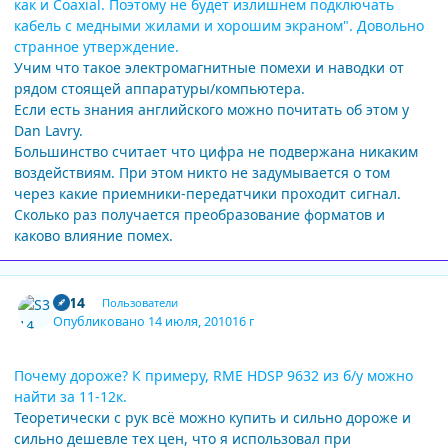
как и Coaxial. Поэтому не будет излишнем подключать
кабель с медными жилами и хорошим экраном". Довольно
странное утверждение.
Учим что такое электромагнитные помехи и наводки от
рядом стоящей аппаратуры/компьютера.
Если есть знания английского можно почитать об этом у
Dan Lavry.
Большинство считает что цифра не подвержана никаким
воздействиям. При этом никто не задумывается о том
через какие приемники-передатчики проходит сигнал.
Сколько раз получается преобразование форматов и
каково влияние помех.
Author stats
S314
Пользователи
Опубликовано
14 июля, 2010
16 г
Почему дороже? К примеру, RME HDSP 9632 из б/у можно
найти за 11-12к.
Теоретически с рук всё можно купить и сильно дороже и
сильно дешевле тех цен, что я использовал при