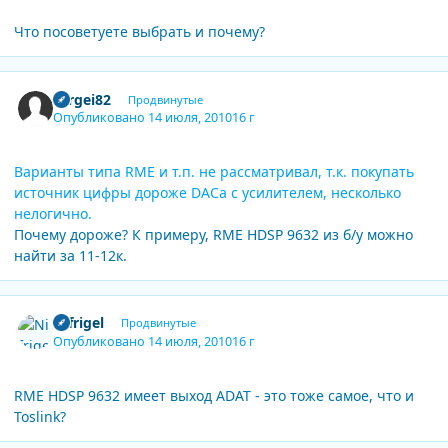
Что посоветуете выбрать и почему?
Author stats
cergei82
Продвинутые
Опубликовано
14 июля, 2010
16 г
Варианты типа RME и т.п. не рассматривал, т.к. покупать
источник цифры дороже DACa c усилителем, несколько
нелогично.
Почему дороже? К примеру, RME HDSP 9632 из б/у можно
найти за 11-12к.
Author stats
Nifrigel
Продвинутые
Опубликовано
14 июля, 2010
16 г
RME HDSP 9632 имеет выход ADAT - это тоже самое, что и
Toslink?