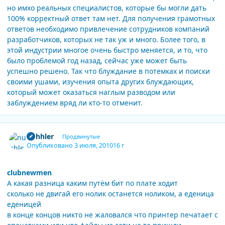
но имхо реальных специалистов, которые бы могли дать
100% корректный ответ там нет. Для получения грамотных
ответов необходимо привлечение сотрудников компаний
разработчиков, которых не так уж и много. Более того, в
этой индустрии многое очень быстро меняется, и то, что
было проблемой год назад, сейчас уже может быть
успешно решено. Так что блуждание в потемках и поиски
своими ушами, изучения опыта других блуждающих,
который может оказаться наглым разводом или
заблуждением вряд ли кто-то отменит.
Author stats
nuhhler
Продвинутые
Опубликовано
3 июля, 2010
16 г
clubnewmen
А какая разница каким путём бит по плате ходит
сколько не двигай его нолик останется ноликом, а еденица
еденицей
в конце концов никто не жаловался что принтер печатает с