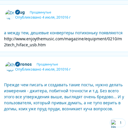
Author stats
Drug
Продвинутые
Опубликовано
4 июля, 2010
16 г
а между тем, дешевые конвертеры потихоньку появляются
http://www.enjoythemusic.com/magazine/equipment/0210/m
2tech_hiface_usb.htm
Author stats
Khronos
Продвинутые
Опубликовано
4 июля, 2010
16 г
Прежде чем писать и создавать такие посты, нужно делать
измерения - джитера, побитной точности и т.д. Без всего
этого все утверждения выше, выглядят очень бредово... И у
пользователя, который привык думать, а не тупо верить в
догмы, коих уже пруд пруди, возникает куча вопросов.
1