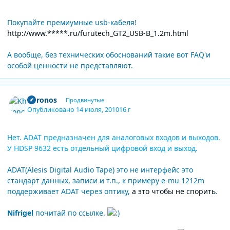
Покупайте премиумные usb-кабеля!
http://www.*****.ru/furutech_GT2_USB-B_1.2m.html
А вообще, без технических обоснований такие вот FAQ'и
особой ценности не представляют.
Author stats
Khronos
Продвинутые
Опубликовано
14 июля, 2010
16 г
Нет. ADAT предназначен для аналоговых входов и выходов.
У HDSP 9632 есть отдельный цифровой вход и выход.
ADAT(Alesis Digital Audio Tape) это не интерфейс это
стандарт данных, записи и т.п., к примеру e-mu 1212m
поддерживает ADAT через оптику,
а это чтобы не спорить
.
Nifrigel
почитай по ссылке.