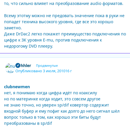
то, что сильно влияет на преобразование audio форматов.
Всему этотму можно не предовать значение пока в руки не
попадет техника высокого уровня, где все это хорошо
заметно.
Даже DrDac2 легко покажет преимущество подключения по
цифре к ЗК уровня E-mu, против подключения к
недорогому DVD плееру.
Author stats
nuhhler
Продвинутые
Опубликовано
3 июля, 2010
16 г
clubnewmen
нет, я понимаю когда цифра идёт по коаксилу
но по материнке когда ходит, это совсем другое
не знаю точно, но уверен sp/dif ковертор содержит
входной буфер и ему пофиг как долго до него сигнал шёл
вопрос только в том, как хорошо эти биты будут
преобразованы в sp/dif