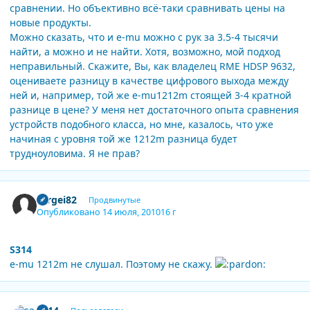
сравнении. Но объективно всё-таки сравнивать цены на
новые продукты.
Можно сказать, что и e-mu можно с рук за 3.5-4 тысячи
найти, а можно и не найти. Хотя, возможно, мой подход
неправильный. Скажите, Вы, как владелец RME HDSP 9632,
оцениваете разницу в качестве цифрового выхода между
ней и, например, той же e-mu1212m стоящей 3-4 кратной
разнице в цене? У меня нет достаточного опыта сравнения
устройств подобного класса, но мне, казалось, что уже
начиная с уровня той же 1212m разница будет
трудноуловима. Я не прав?
Author stats
cergei82
Продвинутые
Опубликовано
14 июля, 2010
16 г
S314
e-mu 1212m не слушал. Поэтому не скажу.
Author stats