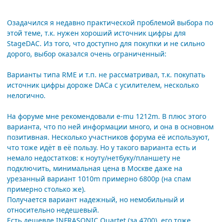
Озадачился я недавно практической проблемой выбора по
этой теме, т.к. нужен хороший источник цифры для
StageDAC. Из того, что доступно для покупки и не сильно
дорого, выбор оказался очень ограниченный:
Варианты типа RME и т.п. не рассматривал, т.к. покупать
источник цифры дороже DACa c усилителем, несколько
нелогично.
На форуме мне рекомендовали е-mu 1212m. В плюс этого
варианта, что по ней информации много, и она в основном
позитивная. Несколько участников форума её используют,
что тоже идёт в её пользу. Но у такого варианта есть и
немало недостатков: к ноуту/нетбуку/планшету не
подключить, минимальная цена в Москве даже на
урезанный вариант 1010m примерно 6800р (на спам
примерно столько же).
Получается вариант надежный, но немобильный и
относительно недешевый.
Есть дешевле INFRASONIC Quartet (за 4700), его тоже