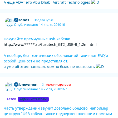
А еще ADAT это Abu Dhabi Aircraft Technologies
Author stats
Khronos
Продвинутые
Опубликовано
14 июля, 2010
16 г
Покупайте премиумные usb-кабеля!
http://www.*****.ru/furutech_GT2_USB-B_1.2m.html
А вообще, без технических обоснований такие вот FAQ'и
особой ценности не представляют.
я уже об этом написал, можно было не повторять
Author stats
clubnewmen
Администраторы
Опубликовано
14 июля, 2010
16 г
АВТОР
АДМИНИСТРАТОРЫ
Часть утверждений звучит довольно бредово, например
цитирую "USB кабель также подвержен внешним помехам