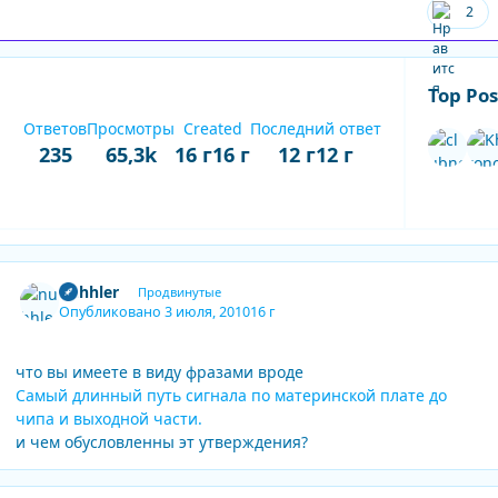
2
Top Pos
Ответов
Просмотры
Created
Последний ответ
235
65,3k
16 г
16 г
12 г
12 г
Expand topic overview
Author stats
nuhhler
Продвинутые
Опубликовано
3 июля, 2010
16 г
что вы имеете в виду фразами вроде
Самый длинный путь сигнала по материнской плате до
чипа и выходной части.
и чем обусловленны эт утверждения?
Author stats