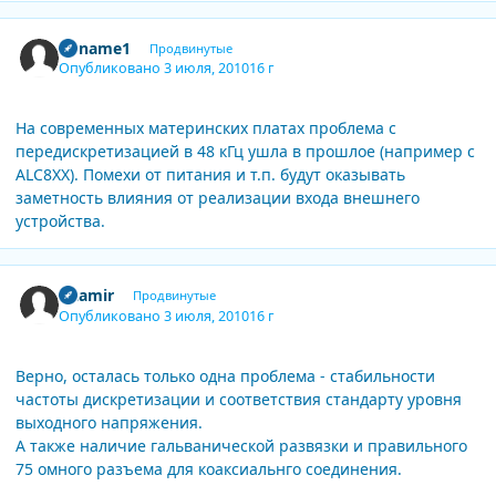
Author stats
noname1
Продвинутые
Опубликовано
3 июля, 2010
16 г
На современных материнских платах проблема с
передискретизацией в 48 кГц ушла в прошлое (например с
ALC8XX). Помехи от питания и т.п. будут оказывать
заметность влияния от реализации входа внешнего
устройства.
Author stats
vitamir
Продвинутые
Опубликовано
3 июля, 2010
16 г
Верно, осталась только одна проблема - стабильности
частоты дискретизации и соответствия стандарту уровня
выходного напряжения.
А также наличие гальванической развязки и правильного
75 омного разъема для коаксиальнго соединения.