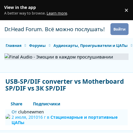
Перейти к содержанию
View in the app
×
Di
A better way to browse.
Learn more
.
Dr.Head Forum. Всё можно послушать!
Войти
Главная
Форумы
Аудиокарты, Проигрыватели и ЦАПы
USB-SP/DIF converter vs Motherboard
SP/DIF vs ЗК SP/DIF
Share
Подписчики
От
clubnewmen
2 июля, 2010
16 г
в
Стационарные и портативные
ЦАПы