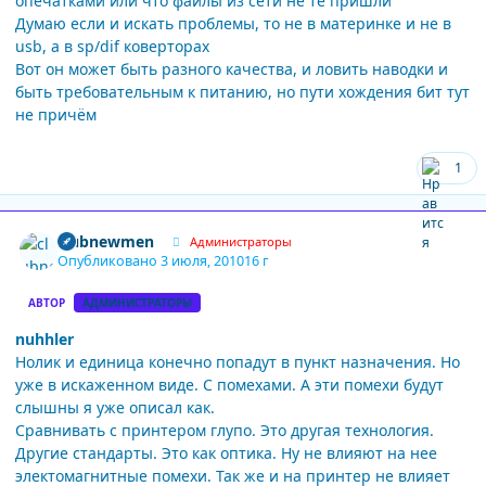
опечатками или что файлы из сети не те пришли
Думаю если и искать проблемы, то не в материнке и не в
usb, а в sp/dif коверторах
Вот он может быть разного качества, и ловить наводки и
быть требовательным к питанию, но пути хождения бит тут
не причём
1
Author stats
clubnewmen
Администраторы
Опубликовано
3 июля, 2010
16 г
АВТОР
АДМИНИСТРАТОРЫ
nuhhler
Нолик и единица конечно попадут в пункт назначения. Но
уже в искаженном виде. С помехами. А эти помехи будут
слышны я уже описал как.
Сравнивать с принтером глупо. Это другая технология.
Другие стандарты. Это как оптика. Ну не влияют на нее
электомагнитные помехи. Так же и на принтер не влияет