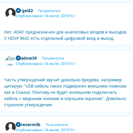
Author stats
cergei82
Продвинутые
Опубликовано
14 июля, 2010
16 г
Нет. ADAT предназначен для аналоговых входов и выходов.
У HDSP 9632 есть отдельный цифровой вход и выход.
Author stats
Shadow39
Продвинутые
Опубликовано
14 июля, 2010
16 г
Часть утверждений звучит довольно бредово, например
цитирую "USB кабель также подвержен внешним помехам
как и Coaxial. Поэтому не будет излишнем подключать
кабель с медными жилами и хорошим экраном". Довольно
странное утверждение.
Author stats
Forevermilk
Пользователи
Опубликовано
14 июля, 2010
16 г