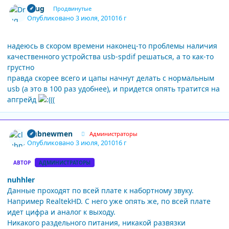
Drug
Продвинутые
Опубликовано
3 июля, 2010
16 г
надеюсь в скором времени наконец-то проблемы наличия
качественного устройства usb-spdif решаться, а то как-то
грустно
правда скорее всего и цапы начнут делать с нормальным
usb (а это в 100 раз удобнее), и придется опять тратится на
апгрейд
Author stats
clubnewmen
Администраторы
Опубликовано
3 июля, 2010
16 г
АВТОР
АДМИНИСТРАТОРЫ
nuhhler
Данные проходят по всей плате к набортному звуку.
Например RealtekHD. С него уже опять же, по всей плате
идет цифра и аналог к выходу.
Никакого раздельного питания, никакой развязки