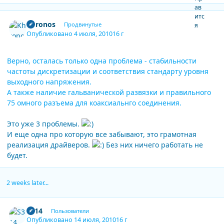
Author stats
Khronos
Продвинутые
Опубликовано
4 июля, 2010
16 г
Верно, осталась только одна проблема - стабильности
частоты дискретизации и соответствия стандарту уровня
выходного напряжения.
А также наличие гальванической развязки и правильного
75 омного разъема для коаксиальнго соединения.
Это уже 3 проблемы.
И еще одна про которую все забывают, это грамотная
реализация драйверов.
Без них ничего работать не
будет.
2 weeks later...
Author stats
S314
Пользователи
Опубликовано
14 июля, 2010
16 г