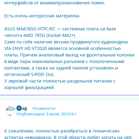
интерфейсов от взаимопроникновения помех.
Есть очень интересная материнка.
ASUS M4A785G HTPC/RC — системная плата на базе
чипсета AMD 785G (Socket AM2+)
Само по себе наличие весьма продвинутого аудиокодека
VIA ENVY HD VT2020 является основной особенностью
платы. Причем аналоговый выход на фронтальные колонки
в виде пары коаксиальных разъемов с позолоченными
контактами, а также на задней панели установлен и
оптический S/PDIF Out.
У звуковой части полностью раздельное питание с
хорошей фильтрацией.
Author stats
Drug
Продвинутые
Опубликовано
3 июля, 2010
16 г
К сожалению, полностью разобраться в технических
аспектах невозможно. В этой области любят копать на ixbt,