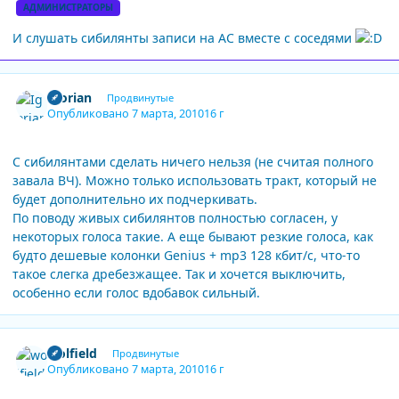
АДМИНИСТРАТОРЫ
И слушать сибилянты записи на АС вместе с соседями
Author stats
Igorian
Продвинутые
Опубликовано
7 марта, 2010
16 г
С сибилянтами сделать ничего нельзя (не считая полного
завала ВЧ). Можно только использовать тракт, который не
будет дополнительно их подчеркивать.
По поводу живых сибилянтов полностью согласен, у
некоторых голоса такие. А еще бывают резкие голоса, как
будто дешевые колонки Genius + mp3 128 кбит/с, что-то
такое слегка дребезжащее. Так и хочется выключить,
особенно если голос вдобавок сильный.
Author stats
wolfield
Продвинутые
Опубликовано
7 марта, 2010
16 г