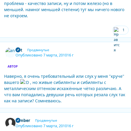
проблема - качество записи, ну и потом железо (но в
меньшей. намног меньшей степени) тут мы ничего нового
не откроем.
1
Author stats
ant
Продвинутые
Опубликовано
7 марта, 2010
16 г
АВТОР
Наверно, я очень требовательный или слух у меня "круче"
вашего
, но живые сибилянты и сибилянты с
металлическим оттенком искажённые чётко различаю. А
что вам попадались девушки речь которых резала слух так
как на записи? Сомневаюсь.
Author stats
Bimber
Продвинутые
Опубликовано
7 марта, 2010
16 г