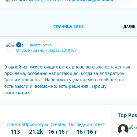
П
СТРАНИЦА 1 ИЗ 5
ДАЛЕЕ
Author stats
ant
Продвинутые
Опубликовано
7 марта, 2010
16 г
В одной из нижестоящих веток вновь всплыла означенная
проблема, особенно напрягающая, когда за аппаратуру
"деньги плочены". Наверняка у уважаемого сообщества
есть мысли и, возможно, есть решения . Прошу
высказаться.
Top Pos
Ответов
Просмотры
Created
Последний ответ
113
21,2k
16 г
16 г
16 г
16 г