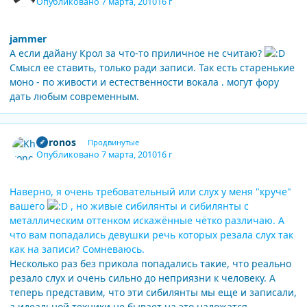
Опубликовано
7 марта, 2010
16 г
jammer
А если дайану Крол за что-то приличное не считаю?
Смысл ее ставить, только ради записи. Так есть старенькие
моно - по живости и естественности вокала . могут фору
дать любым современным.
Author stats
Khronos
Продвинутые
Опубликовано
7 марта, 2010
16 г
Наверно, я очень требовательный или слух у меня "круче"
вашего
, но живые сибилянты и сибилянты с
металлическим оттенком искажённые чётко различаю. А
что вам попадались девушки речь которых резала слух так
как на записи? Сомневаюсь.
Несколько раз без прикола попадались такие, что реально
резало слух и очень сильно до неприязни к человеку. А
теперь представим, что эти сибилянты мы еще и записали,
а идеальной техники не бывает на это наложатся