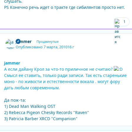
слушать.
PS Конечно речь идет о тракте где сибилянтов просто нет.
1
Author stats
jammer
Продвинутые
Опубликовано
7 марта, 2010
16 г
jammer
А если дайану Крол за что-то приличное не считаю?
Смысл ее ставить, только ради записи. Так есть старенькие
моно - по живости и естественности вокала . могут фору
дать любым современным.
Да пож-та:
1) Dead Man Walking OST
2) Rebecca Pigeon Chesky Records "Raven"
3) Patricia Barber XRCD "Companion"