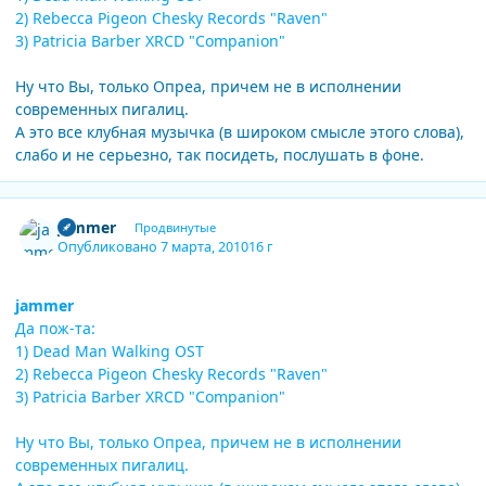
2) Rebecca Pigeon Chesky Records "Raven"
3) Patricia Barber XRCD "Companion"
Ну что Вы, только Опреа, причем не в исполнении
современных пигалиц.
А это все клубная музычка (в широком смысле этого слова),
слабо и не серьезно, так посидеть, послушать в фоне.
Author stats
jammer
Продвинутые
Опубликовано
7 марта, 2010
16 г
jammer
Да пож-та:
1) Dead Man Walking OST
2) Rebecca Pigeon Chesky Records "Raven"
3) Patricia Barber XRCD "Companion"
Ну что Вы, только Опреа, причем не в исполнении
современных пигалиц.