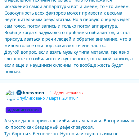
искажения самой аппаратуры вот и имеем, то что имеем.
Совокупность всех факторов может привести к весьма
неутешительным результатам. Но в первую очередь идет
сам голос, потом запись и только потом аппаратура.
Вообще когда я задумался о проблемы сибилянтов, я стал
прислушиваться к речи людей и обратил внимание, что в
живом голосе они порскакивают очень часто...
Другой вопрос, если взять музыку типа металла, где явно
слышно, что сибилянты искуственные, от плохой записи, а
если еще и наушники склонны, то вообще жесть будет
полная.
Author stats
clubnewmen
Администраторы
Опубликовано
7 марта, 2010
16 г
АДМИНИСТРАТОРЫ
А я уже давно привык к силбилянтам записи. Воспринимаю
их просто как бездарный дефект звукоря.
Тут бороться бесполезно. Нужно или слушать или не