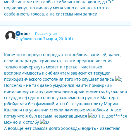
моей системе нет особых сибилянтов на диане, да "c"
подчеркнут, но лично у меня явно слышно, что это
особенность голоса, а не системы или записи.
Author stats
Bimber
Продвинутые
Опубликовано
7 марта, 2010
16 г
Конечно в первую очередь это проблема записей, далее,
если аппаратура кривовата, то эти вредные явления
только подчеркнуть может и третье - частенько
восприимчмвость к сибилянтам зависит от текущег
психофизического состояния того кто слушает запись
Поясняю - не так давно умудрился найти придирки к
виниловому сетапу (именно некоторые моменты, буквально
секундные) одного очень уважаемого в рунете Мастера
(обойдемся без фамилий и т.п.0 - слушали плиту Марии
Каллас и на усилении стояли ламповые моноблоки. А все
потму что я был весьма невыспавшимся
Т.е. дое****ся
можно и к столбу
А вообще нет смысла долго хороводы водить - известная