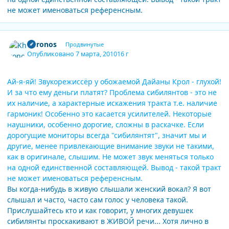
не может именоваться референсным.
Author stats
Khronos
Продвинутые
Опубликовано
7 марта, 2010
16 г
Ай-я-яй! Звукорежиссёр у обожаемой Дайаны Крол - глухой!
И за что ему деньги платят? Проблема сибилянтов - это не
их наличие, а характерные искажения тракта т.е. наличие
гармоник! Особенно это касается усилителей. Некоторые
наушники, особенно дорогие, сложны в раскачке. Если
дорогущие мониторы всегда "сибилянтят", значит мы и
другие, менее привлекающие внимание звуки не такими,
как в оригинале, слышим. Не может звук меняться только
на одной единственной составляющей. Вывод - такой тракт
не может именоваться референсным.
Вы когда-нибудь в живую слышали женский вокал? Я вот
слышал и часто, часто сам голос у человека такой.
Прислушайтесь кто и как говорит, у многих девушек
сибилянты проскакивают в ЖИВОЙ речи... Хотя лично в