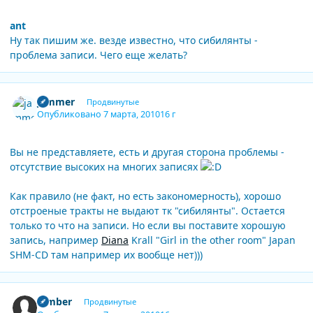
ant
Ну так пишим же. везде известно, что сибилянты -
проблема записи. Чего еще желать?
Author stats
jammer
Продвинутые
Опубликовано
7 марта, 2010
16 г
Вы не представляете, есть и другая сторона проблемы -
отсутствие высоких на многих записях
Как правило (не факт, но есть закономерность), хорошо
отстроеные тракты не выдают тк "сибилянты". Остается
только то что на записи. Но если вы поставите хорошую
запись, например
Diana
Krall "Girl in the other room" Japan
SHM-CD там например их вообще нет)))
Author stats
Bimber
Продвинутые