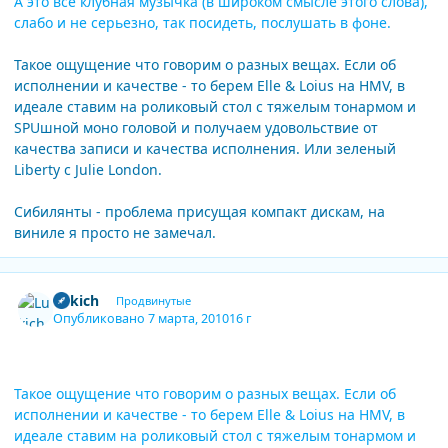
А это все клубная музычка (в широком смысле этого слова),
слабо и не серьезно, так посидеть, послушать в фоне.
Такое ощущение что говорим о разных вещах. Если об
исполнении и качестве - то берем Elle & Loius на HMV, в
идеале ставим на роликовый стол с тяжелым тонармом и
SPUшной моно головой и получаем удовольствие от
качества записи и качества исполнения. Или зеленый
Liberty с Julie London.
Сибилянты - проблема присущая компакт дискам, на
виниле я просто не замечал.
Author stats
Lukich
Продвинутые
Опубликовано
7 марта, 2010
16 г
Такое ощущение что говорим о разных вещах. Если об
исполнении и качестве - то берем Elle & Loius на HMV, в
идеале ставим на роликовый стол с тяжелым тонармом и