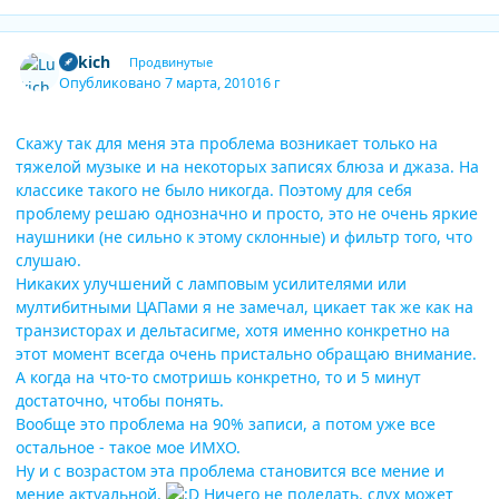
Author stats
Lukich
Продвинутые
Опубликовано
7 марта, 2010
16 г
Скажу так для меня эта проблема возникает только на
тяжелой музыке и на некоторых записях блюза и джаза. На
классике такого не было никогда. Поэтому для себя
проблему решаю однозначно и просто, это не очень яркие
наушники (не сильно к этому склонные) и фильтр того, что
слушаю.
Никаких улучшений с ламповым усилителями или
мултибитными ЦАПами я не замечал, цикает так же как на
транзисторах и дельтасигме, хотя именно конкретно на
этот момент всегда очень пристально обращаю внимание.
А когда на что-то смотришь конкретно, то и 5 минут
достаточно, чтобы понять.
Вообще это проблема на 90% записи, а потом уже все
остальное - такое мое ИМХО.
Ну и с возрастом эта проблема становится все мение и
мение актуальной.
Ничего не поделать, слух может