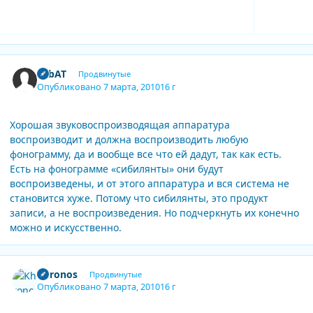
Expand topic overview
Author stats
LabAT
Продвинутые
Опубликовано
7 марта, 2010
16 г
Хорошая звуковоспроизводящая аппаратура
воспроизводит и должна воспроизводить любую
фонограмму, да и вообще все что ей дадут, так как есть.
Есть на фонограмме «сибилянты» они будут
воспроизведены, и от этого аппаратура и вся система не
становится хуже. Потому что сибилянты, это продукт
записи, а не воспроизведения. Но подчеркнуть их конечно
можно и искусственно.
Author stats
Khronos
Продвинутые
Опубликовано
7 марта, 2010
16 г