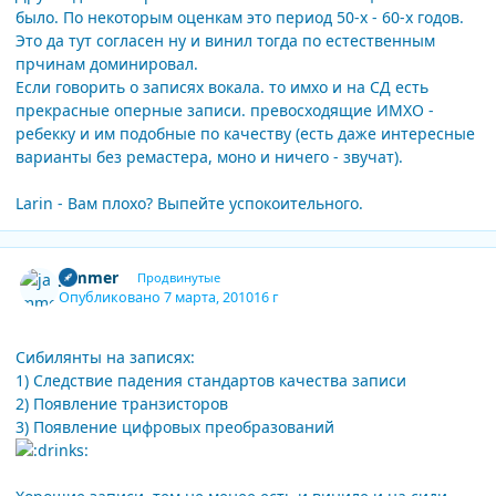
было. По некоторым оценкам это период 50-х - 60-х годов.
Это да тут согласен ну и винил тогда по естественным
прчинам доминировал.
Если говорить о записях вокала. то имхо и на СД есть
прекрасные оперные записи. превосходящие ИМХО -
ребекку и им подобные по качеству (есть даже интересные
варианты без ремастера, моно и ничего - звучат).
Larin - Вам плохо? Выпейте успокоительного.
Author stats
jammer
Продвинутые
Опубликовано
7 марта, 2010
16 г
Сибилянты на записях:
1) Следствие падения стандартов качества записи
2) Появление транзисторов
3) Появление цифровых преобразований