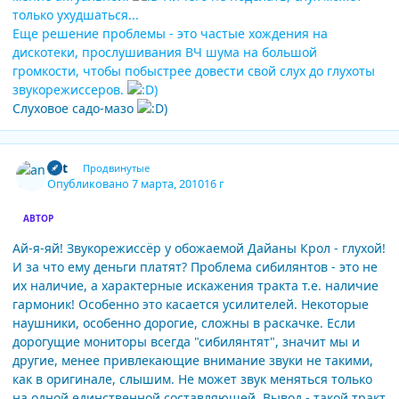
только ухудшаться...
Еще решение проблемы - это частые хождения на
дискотеки, прослушивания ВЧ шума на большой
громкости, чтобы побыстрее довести свой слух до глухоты
звукорежиссеров.
Слуховое садо-мазо
Author stats
ant
Продвинутые
Опубликовано
7 марта, 2010
16 г
АВТОР
Ай-я-яй! Звукорежиссёр у обожаемой Дайаны Крол - глухой!
И за что ему деньги платят? Проблема сибилянтов - это не
их наличие, а характерные искажения тракта т.е. наличие
гармоник! Особенно это касается усилителей. Некоторые
наушники, особенно дорогие, сложны в раскачке. Если
дорогущие мониторы всегда "сибилянтят", значит мы и
другие, менее привлекающие внимание звуки не такими,
как в оригинале, слышим. Не может звук меняться только
на одной единственной составляющей. Вывод - такой тракт