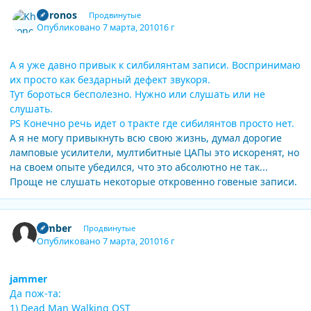
Author stats
Khronos
Продвинутые
Опубликовано
7 марта, 2010
16 г
А я уже давно привык к силбилянтам записи. Воспринимаю
их просто как бездарный дефект звукоря.
Тут бороться бесполезно. Нужно или слушать или не
слушать.
PS Конечно речь идет о тракте где сибилянтов просто нет.
А я не могу привыкнуть всю свою жизнь, думал дорогие
ламповые усилители, мултибитные ЦАПы это искоренят, но
на своем опыте убедился, что это абсолютно не так...
Проще не слушать некоторые откровенно говеные записи.
Author stats
Bimber
Продвинутые
Опубликовано
7 марта, 2010
16 г
jammer
Да пож-та:
1) Dead Man Walking OST