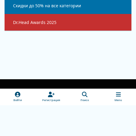
Объявления
Скидки до 50% на все категории
Hide
Dr.Head Awards 2025
Hide
Light Mode
Dark Mode
System Preference
v
Войти
Регистрация
Поиск
Menu
k
Обратная связь
Cookie-файлы
doctorhead.ru
Powered by
Invision Community