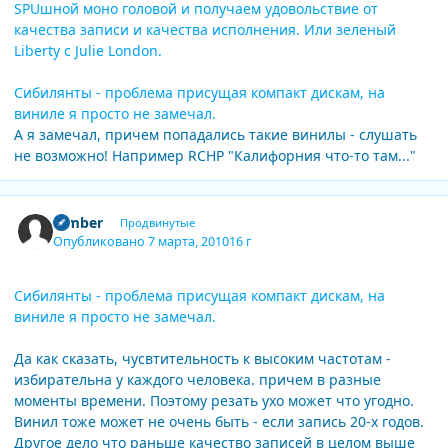
SPUшной моно головой и получаем удовольствие от
качества записи и качества исполнения. Или зеленый
Liberty с Julie London.
Сибилянты - проблема присущая компакт дискам, на
виниле я просто не замечал.
А я замечал, причем попадались такие винилы - слушать
не возможно! Например RCHP "Калифорния что-то там..."
Author stats
Bimber
Продвинутые
Опубликовано
7 марта, 2010
16 г
Сибилянты - проблема присущая компакт дискам, на
виниле я просто не замечал.
Да как сказать, чусвтительность к высоким частотам -
избирательна у каждого человека. причем в разные
моменты времени. Поэтому резать ухо может что угодно.
Винил тоже может не очень быть - если запись 20-х годов.
Другое дело что раньше качество записей в целом выше