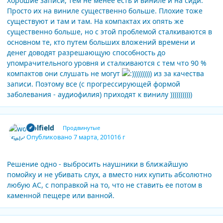
Хорошие записи, тем не менее есть и виниле и на сиди.
Просто их на виниле существенно больше. Плохие тоже
существуют и там и там. На компактах их опять же
существенно больше, но с этой проблемой сталкиваются в
основном те, кто путем больших вложений времени и
денег доводят разрешающую способность до
упомрачительного уровня и сталкиваются с тем что 90 %
компактов они слушать не могут
))))))))) из за качества
записи. Поэтому все (с прогрессирующей формой
заболевания - аудиофилия) приходят к винилу )))))))))))
Author stats
wolfield
Продвинутые
Опубликовано
7 марта, 2010
16 г
Решение одно - выбросить наушники в ближайшую
помойку и не убивать слух, а вместо них купить абсолютно
любую АС, с поправкой на то, что не ставить ее потом в
каменной пещере или ванной.
Author stats