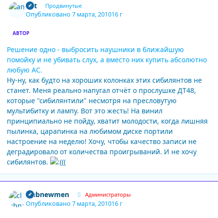
ant
Продвинутые
Опубликовано
7 марта, 2010
16 г
АВТОР
Решение одно - выбросить наушники в ближайшую
помойку и не убивать слух, а вместо них купить абсолютно
любую АС.
Ну-ну, как будто на хороших колонках этих сибилянтов не
станет. Меня реально напугал отчёт о прослушке ДТ48,
которые "сибилянтили" несмотря на пресловутую
мультибитку и лампу. Вот это жесть! На винил
принципиально не пойду, хватит молодости, когда лишняя
пылинка, царапинка на любимом диске портили
настроение на неделю! Хочу, чтобы качество записи не
деградировало от количества проигрываний. И не хочу
сибилянтов.
Author stats
clubnewmen
Администраторы
Опубликовано
7 марта, 2010
16 г