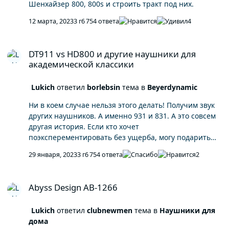
Шенхайзер 800, 800s и строить тракт под них.
12 марта, 2023
3 г
6 754 ответа
4
DT911 vs HD800 и другие наушники для академической классик
DT911 vs HD800 и другие наушники для
академической классики
Lukich
ответил
borlebsin
тема в
Beyerdynamic
Ни в коем случае нельзя этого делать! Получим звук
других наушников. А именно 931 и 831. А это совсем
другая история. Если кто хочет
поэксперементировать без ущерба, могу подарить
эти демферы с бумагой с одной стороны. Как раз от
29 января, 2023
3 г
6 754 ответа
2
931-х и 831-х. Коих у меня куча валяется.
Abyss Design AB-1266
Abyss Design AB-1266
Lukich
ответил
clubnewmen
тема в
Наушники для
дома