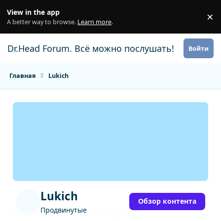
Перейти к содержанию
View in the app
×
Di
A better way to browse.
Learn more
.
Dr.Head Forum. Всё можно послушать!
Войти
Главная
Lukich
Lukich
Обзор контента
Продвинутые