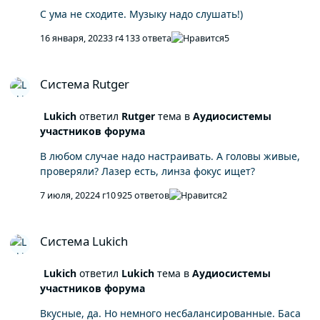
С ума не сходите. Музыку надо слушать!)
16 января, 2023
3 г
4 133 ответа
5
Система Rutger
Система Rutger
Lukich
ответил
Rutger
тема в
Аудиосистемы
участников форума
В любом случае надо настраивать. А головы живые,
проверяли? Лазер есть, линза фокус ищет?
7 июля, 2022
4 г
10 925 ответов
2
Система Lukich
Система Lukich
Lukich
ответил
Lukich
тема в
Аудиосистемы
участников форума
Вкусные, да. Но немного несбалансированные. Баса