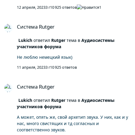
12 апреля, 2023
3 г
10 925 ответов
1
Система Rutger
Система Rutger
Lukich
ответил
Rutger
тема в
Аудиосистемы
участников форума
Не люблю немецкий язык)
11 апреля, 2023
3 г
10 925 ответов
Система Rutger
Система Rutger
Lukich
ответил
Rutger
тема в
Аудиосистемы
участников форума
А может, опять же, свой архетип звука. У них, как и у
нас, много свистящих и тд согласных и
соответственно звуков.