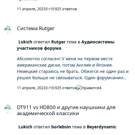
Короче, не долюбливали их после войны. Даже в
сериале Винил эта тема проскочила. Но это всё не
11 апреля, 2023
3 г
10 925 ответов
точно конечно.
Система Rutger
Система Rutger
Lukich
ответил
Rutger
тема в
Аудиосистемы
участников форума
Абсолютно согласен! У меня на первом месте
американские диски, потом Англия и Япония.
Немецкие стараюсь не брать. Обжегся не один раз и
решил больше не связываться. Один форумчанин
даже объяснил почему так у немцев. А вообще, по
11 апреля, 2023
3 г
10 925 ответов
4
дискам разных стран чётко улавливается архетип
звучания.
DT911 vs HD800 и другие наушники для академической классик
DT911 vs HD800 и другие наушники для
академической классики
Lukich
ответил
borlebsin
тема в
Beyerdynamic