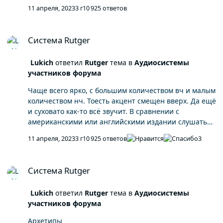
11 апреля, 2023
3 г
10 925 ответов
Система Rutger
Система Rutger
Lukich
ответил
Rutger
тема в
Аудиосистемы
участников форума
Чаще всего ярко, с большим количеством вч и малым
количеством нч. Тоесть акцент смещен вверх. Да ещё
и суховато как-то всё звучит. В сравнении с
американскими или английскими издании слушать
немецкие издания совсем не хочется. Бывает даже
11 апреля, 2023
3 г
10 925 ответов
3
что ухо режет, слушать просто не возможно. Была у
меня такая история с Creedence. Одновременно были
Система Rutger
американские и немецкие ранние издания. Немцев
Система Rutger
всех продал. Но, конечно, бывают исключения.
Например, ранний Polidor Cream Disraeli. Отменное
Lukich
ответил
Rutger
тема в
Аудиосистемы
качество. Но это скорее исключение. Всё остальное,
участников форума
что было, такое себе) Поговаривают, что сливали
немцам хреновые мастера или заюзаные уже.
Архетипы