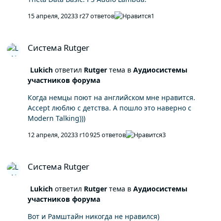
15 апреля, 2023
3 г
27 ответов
1
Система Rutger
Система Rutger
Lukich
ответил
Rutger
тема в
Аудиосистемы
участников форума
Когда немцы поют на английском мне нравится.
Accept люблю с детства. А пошло это наверно с
Modern Talking)))
12 апреля, 2023
3 г
10 925 ответов
3
Система Rutger
Система Rutger
Lukich
ответил
Rutger
тема в
Аудиосистемы
участников форума
Вот и Рамштайн никогда не нравился)