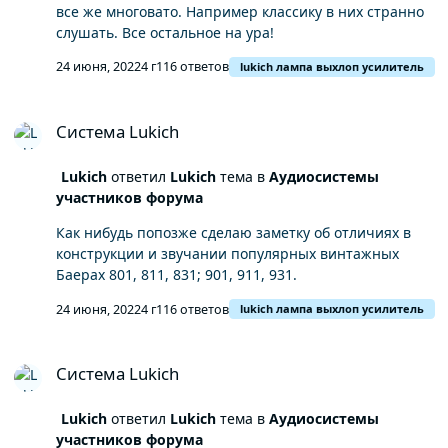
все же многовато. Например классику в них странно
слушать. Все остальное на ура!
24 июня, 2022
4 г
116 ответов
lukich лампа выхлоп усилитель
Система Lukich
Система Lukich
Lukich
ответил
Lukich
тема в
Аудиосистемы
участников форума
Как нибудь попозже сделаю заметку об отличиях в
конструкции и звучании популярных винтажных
Баерах 801, 811, 831; 901, 911, 931.
24 июня, 2022
4 г
116 ответов
lukich лампа выхлоп усилитель
Система Lukich
Система Lukich
Lukich
ответил
Lukich
тема в
Аудиосистемы
участников форума