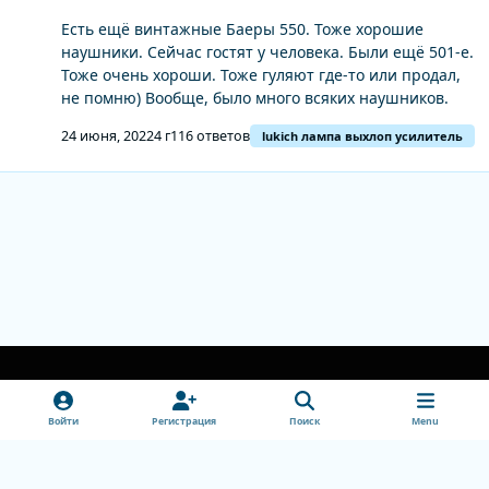
Есть ещё винтажные Баеры 550. Тоже хорошие
наушники. Сейчас гостят у человека. Были ещё 501-е.
Тоже очень хороши. Тоже гуляют где-то или продал,
не помню) Вообще, было много всяких наушников.
24 июня, 2022
4 г
116 ответов
lukich лампа выхлоп усилитель
Light Mode
Dark Mode
System Preference
v
Войти
Регистрация
Поиск
Menu
k
Обратная связь
Cookie-файлы
doctorhead.ru
Powered by
Invision Community