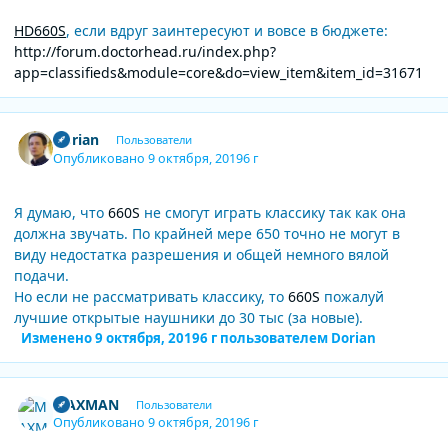
HD660S
, если вдруг заинтересуют и вовсе в бюджете:
http://forum.doctorhead.ru/index.php?
app=classifieds&module=core&do=view_item&item_id=31671
Author stats
Dorian
Пользователи
Опубликовано
9 октября, 2019
6 г
Я думаю, что
660S
не смогут играть классику так как она
должна звучать. По крайней мере 650 точно не могут в
виду недостатка разрешения и общей немного вялой
подачи.
Но если не рассматривать классику, то
660S
пожалуй
лучшие открытые наушники до 30 тыс (за новые).
Изменено
9 октября, 2019
6 г
пользователем Dorian
Author stats
MAXMAN
Пользователи
Опубликовано
9 октября, 2019
6 г