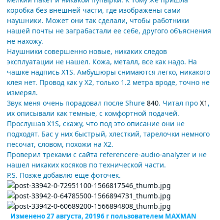
коробка без внешней части, где изображены сами
наушники. Может они так сделали, чтобы работники
нашей почты не заграбастали ее себе, другого объяснения
не нахожу.
Наушники совершенно новые, никаких следов
эксплуатации не нашел. Кожа, металл, все как надо. На
чашке надпись X1S. Амбушюры снимаются легко, никакого
клея нет. Провод как у X2, только 1.2 метра вроде, точно не
измерял.
Звук меня очень порадовал после Shure
840
. Читал про
X1
,
их описывали как темные, с комфортной подачей.
Прослушав X1S, скажу, что под это описание они не
подходят. Бас у них быстрый, хлесткий, тарелочки немного
песочат, словом, похожи на X2.
Проверил треками с сайта referencere-audio-analyzer и не
нашел никаких косяков по технической части.
P.S. Позже добавлю еще фоточек.
Изменено
27 августа, 2019
6 г
пользователем MAXMAN