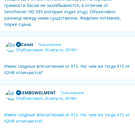
громкости басом не захлёбываются, в отличие от
Sennheiser HD 595 (которые отдал отцу). Объективно
разница между ними существенна. Фиделио потемнее,
поуже сцена.
Author stats
SVConst
Пользователи
Опубликовано
26 августа, 2019
6 г
Имею сходные впечатления от X1S. Но: чем же тогда X1S от
X2HR отличаются?
Author stats
diSEMBOWELMENT
Пользователи
Опубликовано
26 августа, 2019
6 г
Имею сходные впечатления от X1S. Но: чем же тогда X1S от
X2HR отличаются?