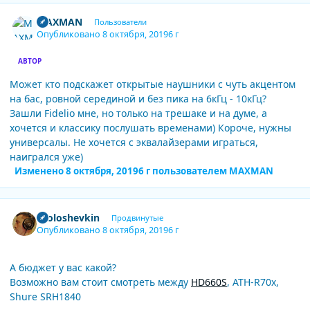
Author stats
MAXMAN
Пользователи
Опубликовано
8 октября, 2019
6 г
АВТОР
Может кто подскажет открытые наушники с чуть акцентом
на бас, ровной серединой и без пика на 6кГц - 10кГц?
Зашли Fidelio мне, но только на трешаке и на думе, а
хочется и классику послушать временами) Короче, нужны
универсалы. Не хочется с эквалайзерами играться,
наигрался уже)
Изменено
8 октября, 2019
6 г
пользователем MAXMAN
Author stats
Ololoshevkin
Продвинутые
Опубликовано
8 октября, 2019
6 г
А бюджет у вас какой?
Возможно вам стоит смотреть между
HD660S
, ATH-R70x,
Shure SRH1840