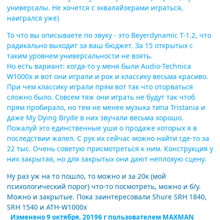
универсалы. Не хочется с эквалайзерами играться,
наигрался уже)
То что вы описываете по звуку - это Beyerdynamic T-1.2, что
радикально выходит за ваш бюджет. За 15 открытых с
таким уровнем универсальности не взять.
Но есть вариант: когда-то у меня были Audio-Technica
W1000x и вот они играли и рок и классику весьма красиво.
При чем классику играли прям вот так что оторваться
сложно было. Совсем тяж они играть не будут так чтоб
прям пробирало, но тем не менее музыка типа Tristania и
даже My Dying Bryde в них звучали весьма хорошо.
Пожалуй это единственные уши о продаже которых я в
последствии жалел. С рук их сейчас можно найти где-то за
22 тыс. Очень советую присмотреться к ним. Конструкция у
них закрытая, но для закрытых они дают неплохую сцену.
Ну раз уж на то пошло, то можно и за 20к (мой
психологический порог) что-то посмотреть, можно и б/у.
Можно и закрытые. Пока заинтересовали Shure SRH 1840,
SRH 1540 и ATH-W1000x
Изменено
9 октября, 2019
6 г
пользователем MAXMAN