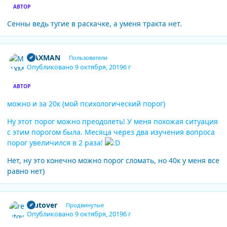
АВТОР
Сенны ведь тугие в раскачке, а уменя тракта нет.
Author stats
MAXMAN
Пользователи
Опубликовано
9 октября, 2019
6 г
АВТОР
можно и за 20к (мой психологический порог)
Ну этот порог можно преодолеть! У меня похожая ситуация
с этим порогом была. Месяца через два изучения вопроса
порог увеличился в 2 раза!
Нет, ну это конечно можно порог сломать, но 40к у меня все
равно нет)
Author stats
reutover
Продвинутые
Опубликовано
9 октября, 2019
6 г