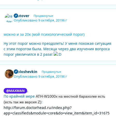
Author stats
reutover
Продвинутые
Опубликовано
9 октября, 2019
6 г
можно и за 20к (мой психологический порог)
Ну этот порог можно преодолеть! У меня похожая ситуация
с этим порогом была. Месяца через два изучения вопроса
порог увеличился в 2 раза!
Author stats
Ololoshevkin
Продвинутые
Опубликовано
9 октября, 2019
6 г
,
@MAXMAN
По крайней мере
ATH-W1000x на местной барахолке есть
:
(есть так же версия Z)
http://forum.doctorhead.ru/index.php?
app=classifieds&module=core&do=view_item&item_id=31675