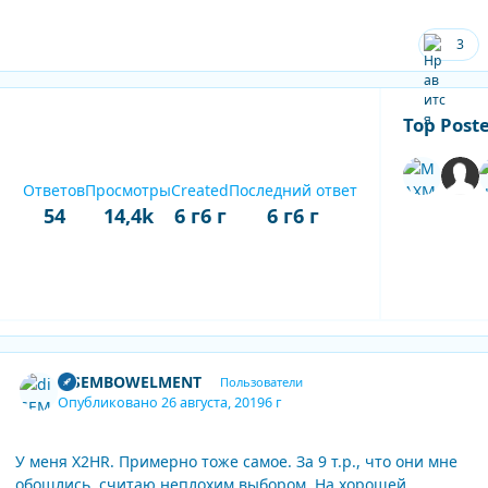
3
Top Poste
Ответов
Просмотры
Created
Последний ответ
54
14,4k
6 г
6 г
6 г
6 г
Expand topic overview
Author stats
diSEMBOWELMENT
Пользователи
Опубликовано
26 августа, 2019
6 г
У меня X2HR. Примерно тоже самое. За 9 т.р., что они мне
обошлись, считаю неплохим выбором. На хорошей