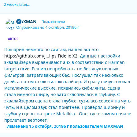
2 weeks later...
Author stats
MAXMAN
Пользователи
Опубликовано
4 октября, 2019
6 г
АВТОР
Пошарив немного по сайтам, нашел вот это
https://github.com/j...lips Fidelio X2
. Данные настройки
эквалайзера выравнивают ачх в соответствии с Harman
target curve. Решил попробовать, но без двух первых
фильтров, затрагивающих бас. Послушал так несколько
дней, а потом отключил эквалайзер. И сразу почувствовал
металлические высокие, появились сибилянты, сцена
стала немного шире, но зато схлопнулась в глубину. С
эквалайзером сцена стала глубже, сузилась совсем на чуть-
чуть, и в целом звук стал приятнее. Проверял ширину и
глубину сцены на треке Metallica - One, где в самом начале
пролетает вертолет.
Изменено
15 октября, 2019
6 г
пользователем MAXMAN