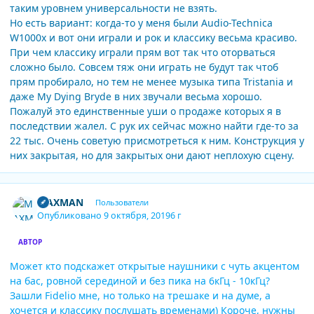
таким уровнем универсальности не взять.
Но есть вариант: когда-то у меня были Audio-Technica
W1000x и вот они играли и рок и классику весьма красиво.
При чем классику играли прям вот так что оторваться
сложно было. Совсем тяж они играть не будут так чтоб
прям пробирало, но тем не менее музыка типа Tristania и
даже My Dying Bryde в них звучали весьма хорошо.
Пожалуй это единственные уши о продаже которых я в
последствии жалел. С рук их сейчас можно найти где-то за
22 тыс. Очень советую присмотреться к ним. Конструкция у
них закрытая, но для закрытых они дают неплохую сцену.
Author stats
MAXMAN
Пользователи
Опубликовано
9 октября, 2019
6 г
АВТОР
Может кто подскажет открытые наушники с чуть акцентом
на бас, ровной серединой и без пика на 6кГц - 10кГц?
Зашли Fidelio мне, но только на трешаке и на думе, а
хочется и классику послушать временами) Короче, нужны