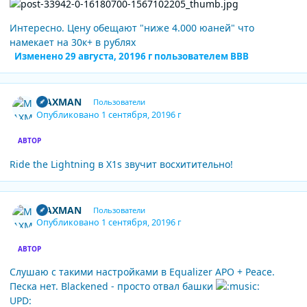
Интересно. Цену обещают "ниже 4.000 юаней" что
намекает на 30к+ в рублях
Изменено
29 августа, 2019
6 г
пользователем BBB
Author stats
MAXMAN
Пользователи
Опубликовано
1 сентября, 2019
6 г
АВТОР
Ride the Lightning в X1s звучит восхитительно!
Author stats
MAXMAN
Пользователи
Опубликовано
1 сентября, 2019
6 г
АВТОР
Слушаю с такими настройками в Equalizer APO + Peace.
Песка нет. Blackened - просто отвал башки
UPD: