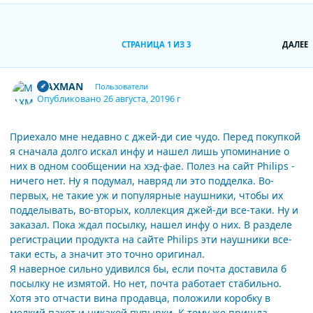
П
СТРАНИЦА 1 ИЗ 3
ДАЛЕЕ
Author stats
MAXMAN
Пользователи
Опубликовано
26 августа, 2019
6 г
Приехало мне недавно с джей-ди сие чудо. Перед покупкой
я сначала долго искал инфу и нашел лишь упоминание о
них в одном сообщении на хэд-фае. Полез на сайт Philips -
ничего нет. Ну я подумал, навряд ли это подделка. Во-
первых, не такие уж и популярные наушники, чтобы их
подделывать, во-вторых, коллекция джей-ди все-таки. Ну и
заказал. Пока ждал посылку, нашел инфу о них. В разделе
регистрации продукта на сайте Philips эти наушники все-
таки есть, а значит это точно оригинал.
Я наверное сильно удивился бы, если почта доставила б
посылку не измятой. Но нет, почта работает стабильно.
Хотя это отчасти вина продавца, положили коробку в
мелкий пакет и никакой пупырки. К тому же пришла