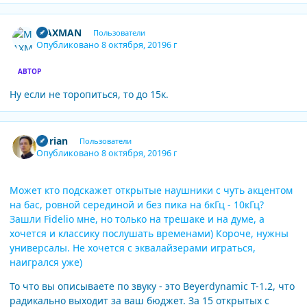
Author stats
MAXMAN
Пользователи
Опубликовано
8 октября, 2019
6 г
АВТОР
Ну если не торопиться, то до 15к.
Author stats
Dorian
Пользователи
Опубликовано
8 октября, 2019
6 г
Может кто подскажет открытые наушники с чуть акцентом
на бас, ровной серединой и без пика на 6кГц - 10кГц?
Зашли Fidelio мне, но только на трешаке и на думе, а
хочется и классику послушать временами) Короче, нужны
универсалы. Не хочется с эквалайзерами играться,
наигрался уже)
То что вы описываете по звуку - это Beyerdynamic T-1.2, что
радикально выходит за ваш бюджет. За 15 открытых с