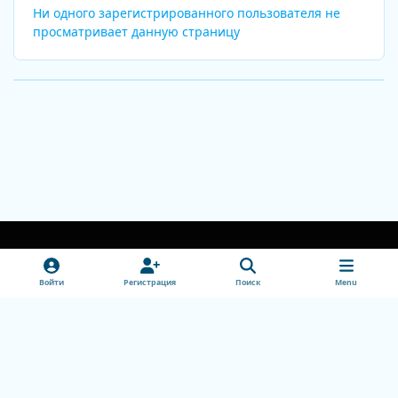
Ни одного зарегистрированного пользователя не
просматривает данную страницу
Light Mode
Dark Mode
System Preference
v
Войти
Регистрация
Поиск
Menu
k
Обратная связь
Cookie-файлы
doctorhead.ru
Powered by
Invision Community