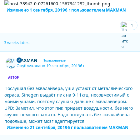
Изменено
1 сентября, 2019
6 г
пользователем MAXMAN
1
3 weeks later...
Author stats
MAXMAN
Пользователи
Опубликовано
19 сентября, 2019
6 г
АВТОР
Послушал без эквалайзера, уши устают от металлического
окраса. Sinegen выдаёт пик на 9-11кгц, несовместимый с
моими ушами, поэтому слушаю дальше с эквалайзером.
UPD: Заметил, что этот пик придает воздушности, без него
звучит немного зажато. Надо послушать без эквалайзера
подольше, может мозг адаптируется.
Изменено
21 сентября, 2019
6 г
пользователем MAXMAN