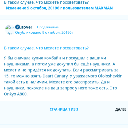
В таком случае, что можете посоветовать?
Изменено
9 октября, 2019
6 г
пользователем MAXMAN
Author stats
reutover
Продвинутые
Опубликовано
9 октября, 2019
6 г
В таком случае, что можете посоветовать?
Я бы сначала купил комбайн и послушал с вашими
наушниками, а потом уже докупил бы ещё наушники. А
может и не придётся их докупать. Если рассматривать за
15, то можно взять Daart Canary. У уважаемого Ololoshevkin
такой есть в наличии. Можете его расспросить. Да и
наушники, похожие на ваш запрос у него тоже есть. Это
Onkyo A800.
П
СТРАНИЦА 1 ИЗ 3
ДАЛЕЕ