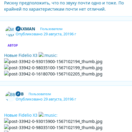
Рискну предположить, что по звуку почти одно и тоже. По
крайней по характеристикам почти нет отличий.
Author stats
MAXMAN
Пользователи
Опубликовано
29 августа, 2019
6 г
АВТОР
Новые Fidelio X3
Author stats
BBB
Пользователи
Опубликовано
29 августа, 2019
6 г
Новые Fidelio X3