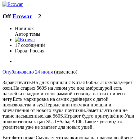
Off
Ecowar
2
Новичок
Автор темы
17 сообщений
Город:
Россия
Опубликовано
24 июня
(изменено)
Здравствуйте.На днях пришли с Китая 660S2 .Покупал,через
озон.На старых 560S на левом ухе,под амброшурой,есть
наклейка с кодом и голограммой сенхов,а на этих ничего
нету.Есть маркировка на самих драйверах с датой
производства и sys.Первые дни покупки прошли и
впечатления от нового звука поутихли.Заметил,что они не
такие насышенные,как 560S.Играют будто приглушённо.Уши
подключенны к цап SU-1+Sabaj A10h.Такое чувство,что
усилителя уже не хватает для новых ушей.
Вот фото ниже.Смущает,что маркировка на правом драйвере