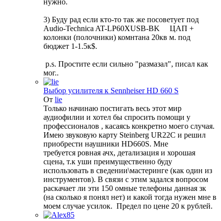
нужно.
3) Буду рад если кто-то так же посоветует под
Audio-Technica AT-LP60XUSB-BK ЦАП +
колонки (полочники) комнтана 20кв м. под
бюджет 1-1.5к$.
p.s. Простите если сильно "размазал", писал как
мог..
Выбор усилителя к Sennheiser HD 660 S
От
lie
Только начинаю постигать весь этот мир
аудиофилии и хотел бы спросить помощи у
профессионалов , касаясь конкретно моего случая.
Имею звуковую карту Steinberg UR22C и решил
приобрести наушники HD660S. Мне
требуется ровная ачх, детализация и хорошая
сцена, т.к уши преимущественно буду
использовать в сведении\мастеринге (как один из
инструментов). В связи с этим задался вопросом
раскачает ли эти 150 омные телефоны данная зк
(на сколько я понял нет) и какой тогда нужен мне в
моем случае усилок. Предел по цене 20 к рублей.