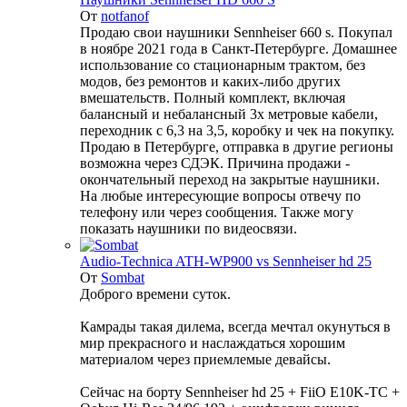
От
notfanof
Продаю свои наушники Sennheiser 660 s. Покупал
в ноябре 2021 года в Санкт-Петербурге. Домашнее
использование со стационарным трактом, без
модов, без ремонтов и каких-либо других
вмешательств. Полный комплект, включая
балансный и небалансный 3х метровые кабели,
переходник с 6,3 на 3,5, коробку и чек на покупку.
Продаю в Петербурге, отправка в другие регионы
возможна через СДЭК. Причина продажи -
окончательный переход на закрытые наушники.
На любые интересующие вопросы отвечу по
телефону или через сообщения. Также могу
показать наушники по видеосвязи.
Audio-Technica ATH-WP900 vs Sennheiser hd 25
От
Sombat
Доброго времени суток.
Камрады такая дилема, всегда мечтал окунуться в
мир прекрасного и наслаждаться хорошим
материалом через приемлемые девайсы.
Сейчас на борту Sennheiser hd 25 + FiiO E10K-TC +