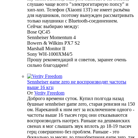
слушаю чаще всего "электрогитарную попсу" и
хип-хоп. Телефон (Xiaomi 13T) не имеет разъёма
для наушников, поэтому вынужден рассматривать
только наушники с Bluetooth-соединением.
Сейчас выбираю между:
Bose QC45
Sennheiser Momentum 4
Bowers & Wilkins PX7 S2
Marshall Monitor II
Sony WH-1000XM4/5
Прошу рекомендаций и советов, заранее очень
сильно благодарен!
Sennheiser game zero не воспроизводят частоты
выше 16 кгц
От
Verity Freedom
Доброго времени суток. Купил полгода назад
бушные sennheiser game zero, старая ревизия на 150
ом. Нареканий к ним нет за исключением одного -
частоты выше 16 тысяч герц они отказываются
воспроизводить наотрез. Раньше на дешманских
свенах я мог слышать звук вплоть до 18-19 тысяч
герц совершенно без проблем. Раньше - это
буквально за месяц до приобретения game zero, так