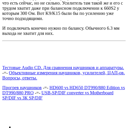
что есть сейчас, но не сильно. Усилитель там такой же и его с
трудом хватит даже при балансном подключении к 660S2 у
которым 300 Ом. Вот K9/K15 были бы по усилению уже
точно подходящими.
И подключать конечно нужно по балансу. Обычного 6.3 мм
выхода не хватит для них.
Тестовые Audio CD. Для сравнения наушников и аппаратуры.
-=-
Объективные измерения наушников, усилителей, ЦАП-ов.
Вопросы, ответы.
Прогрев наушников
-=-
HD600 vs HD650 DT990/880 Edition vs
DT990/880 PRO
-=-
USB-SP/DIF converter vs Motherboard
SP/DIF vs ЗК SP/DIF