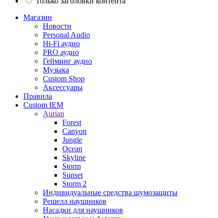
Только заголовки контента
Магазин
Новости
Personal Audio
Hi-Fi аудио
PRO аудио
Гейминг аудио
Музыка
Custom Shop
Аксессуары
Правила
Custom IEM
Aurian
Forest
Canyon
Jungle
Ocean
Skyline
Storm
Sunset
Storm 2
Индивидуальные средства шумозащиты
Решелл наушников
Насадки для наушников