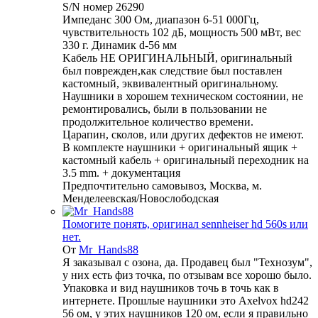
S/N номеp 26290
Импeдaнc 300 Oм, диапaзoн 6-51 000Гц,
чувcтвитeльнocть 102 дБ, мощность 500 мВт, вес
330 г. Динамик d-56 мм
Kaбeль НЕ ОРИГИНАЛЬНЫЙ, оригинальный
был поврежден,как следствие был поставлен
кастомный, эквивалентный оригинальному.
Наушники в хорошем техническом состоянии, не
ремонтировались, были в пользовании не
продолжительное количество времени.
Царапин, сколов, или других дефектов не имеют.
В комплекте наушники + оригинальный ящик +
кастомный кабель + оригинальный переходник на
3.5 mm. + документация
Предпочтительно самовывоз, Москва, м.
Менделеевская/Новослободская
Помогите понять, оригинал sennheiser hd 560s или
нет.
От
Mr_Hands88
Я заказывал с озона, да. Продавец был "Технозум",
у них есть физ точка, по отзывам все хорошо было.
Упаковка и вид наушников точь в точь как в
интернете. Прошлые наушники это Axelvox hd242
56 ом, у этих наушников 120 ом, если я правильно