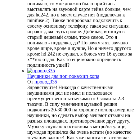
понимаю, то мне должно было прийтись
выставлять на звуковой карте гейна больше, чем
для hd242, но в моем случае нет (подключал к
minifuse 2). Также попробовал подключить к
своему основному телефону, такая же ситуация.
играют даже чуть громче. Добивая, воткнул в
старый дешевый сяоми, тоже самое. Это я
понимаю - подделка, да? По звуку я хз, звучало
вроде шире, вроде и лучше, Но я ничего другого
кроме hd 242 не слушал, я боюсь что 16 кусков за
х**ню отдал. Как то еще можно определить
подлинность ушей?
Наушники для поп-рока/хип-хопа
От
провод335
Здравствуйте! Никогда с качественными
наушниками дел не имел и пользовался
преимущественно затычками от Сяоми за 2-3
тысячи. В силу увлечения музыкой решил
подкопить 20-30.000 на хорошие полноразмерные
наушники, но сделать выбор мешают отзывы на
разных площадках, противоречащие друг другу.
Музыку слушаю в основном в метро/на улице,
шумодав пришёлся бы очень кстати (но качество
звучания важнее). Как уже написал в заголовке,