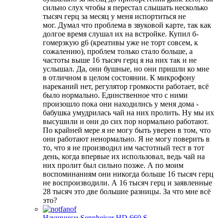
сильно слух чтобы я перестал слышать несколько
тысяч герц за месяц у меня испортиться не
мог. Думал что проблема в звуковой карте, так как
долгое время слушал их на встройке. Купил б-
гомерзкую g6 (креативы уже не торт совсем, к
сожалению), проблем только стало больше, а
частоты выше 16 тысяч герц я на них так и не
услышал. Да, они бушные, но они пришли ко мне
в отличном в целом состоянии. К микрофону
нареканий нет, регулятор громкости работает, всё
было нормально. Единственное что с ними
произошло пока они находились у меня дома -
бабушка умудрилась чай на них пролить. Ну мы их
высушили и они до сих пор нормально работают.
По крайней мере я не могу быть уверен в том, что
они работают ненормально. Я не могу поверить в
то, что я не производил им частотный тест в тот
день, когда впервые их использовал, ведь чай на
них пролит был сильно позже. А по моим
воспоминаниям они никогда больше 16 тысяч герц
не воспроизводили. А 16 тысяч герц и заявленные
28 тысяч это две большие разницы. За что мне всё
это?
Наушники Sennheiser HD 660 S