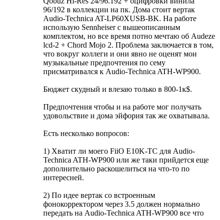
Qobuz Hi-Res 24/96.192 + оцифровки винила
96/192 в коллекции на пк. Дома стоит вертак
Audio-Technica AT-LP60XUSB-BK. На работе
использую Sennheiser с вышеописанным
комплектом, но все время потно мечтаю об Audeze
lcd-2 + Chord Mojo 2. Проблема заключается в том,
что вокруг коллеги и они явно не оценят мои
музыкальные предпочтения по сему
присматривался к Audio-Technica ATH-WP900.
Бюджет скудный и влезаю только в 800-1к$.
Предпочтения чтобы и на работе мог получать
удовольствие и дома эйфория так же охватывала.
Есть несколько вопросов:
1) Хватит ли моего FiiO E10K-TC для Audio-
Technica ATH-WP900 или же таки прийдется еще
дополнительно раскошелиться на что-то по
интересней.
2) По идее вертак со встроенным
фонокорректором через 3.5 должен нормально
передать на Audio-Technica ATH-WP900 все что