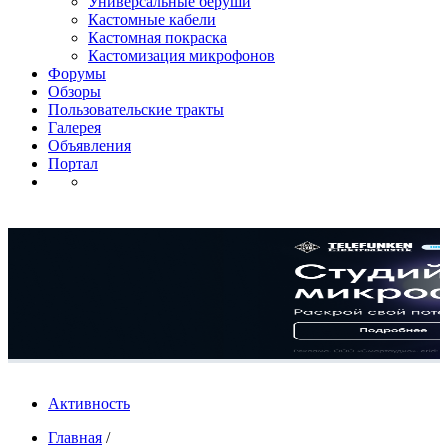
Универсальные беруши
Кастомные кабели
Кастомная покраска
Кастомизация микрофонов
Форумы
Обзоры
Пользовательские тракты
Галерея
Объявления
Портал
Активность
Главная
/