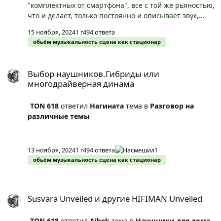
"комплектных от смартфона", все с той же рьяностью,
что и делает, только постоянно и описывает звук,
хотя бы 2-3 года, а потом, следом начинает
15 ноября, 2024
1 г
494 ответа
прослушивать, отслушивать и прогревать
обьём музыкальность сцена как стационар
предохранители, подставки, силовые, кабели,
розетки и т.д... настораживает не менее...
Выбор наушников.Гибриды или многодрайверная динама
Выбор наушников.Гибриды или
многодрайверная динама
TON 618
ответил
Нагината
тема в
Разговор на
различные темы
13 ноября, 2024
1 г
494 ответа
1
обьём музыкальность сцена как стационар
Susvara Unveiled и другие HIFIMAN Unveiled
Susvara Unveiled и другие HIFIMAN Unveiled
TON 618
ответил
Aibek
тема в
Наушники для дома