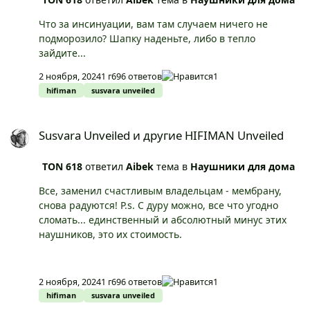
Что за инсинуации, вам там случаем ничего не
подморозило? Шапку наденьте, либо в тепло
зайдите...
2 ноября, 2024
1 г
696 ответов
1
hifiman
susvara unveiled
Susvara Unveiled и другие HIFIMAN Unveiled
Susvara Unveiled и другие HIFIMAN Unveiled
TON 618
ответил
Aibek
тема в
Наушники для дома
Все, заменил счастливым владельцам - мембрану,
снова радуются! P.s. С дуру можно, все что угодно
сломать... единственный и абсолютный минус этих
наушников, это их стоимость.
2 ноября, 2024
1 г
696 ответов
1
hifiman
susvara unveiled