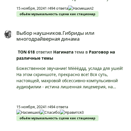
Фарадея, с резонатором Гельмгольца!
15 ноября, 2024
1 г
494 ответа
2
обьём музыкальность сцена как стационар
Выбор наушников.Гибриды или многодрайверная динама
Выбор наушников.Гибриды или
многодрайверная динама
TON 618
ответил
Нагината
тема в
Разговор на
различные темы
Божественное звучание! Мёёёддд, услада для ушей!
На этом скриншоте, прекрасно все! Вся суть,
настоящей, махровой обсессивно-компульсивной
аудиофилии - истина лишенная лицемерия, на
примере 64 Audio Solo Black, как 100$ начинают
"звучать" на 1400$, - четырнадцать иксов! Описание
прочитаешь - удифильский грааль, не иначе!
15 ноября, 2024
1 г
494 ответа
Аналогичная ситуация с "кабельками, силовиками,
3
предохранителями, подставками и т.д. и их
обьём музыкальность сцена как стационар
прогревами"… Удифилы, как дети малые… P.s. А
"мальчишки" тут какие-то "Покемоны" за 30$ четыре
Выбор наушников.Гибриды или многодрайверная динама