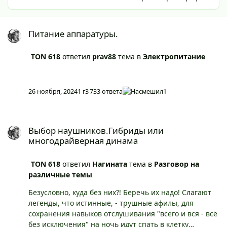
Питание аппаратуры.
Питание аппаратуры.
TON 618
ответил
prav88
тема в
Электропитание
26 ноября, 2024
1 г
3 733 ответа
1
Выбор наушников.Гибриды или многодрайверная динама
Выбор наушников.Гибриды или
многодрайверная динама
TON 618
ответил
Нагината
тема в
Разговор на
различные темы
Безусловно, куда без них?! Беречь их надо! Слагают
легенды, что истинные, - трушные афилы, для
сохранения навыков отслушивания "всего и вся - всё
без исключения" на ночь идут спать в клетку