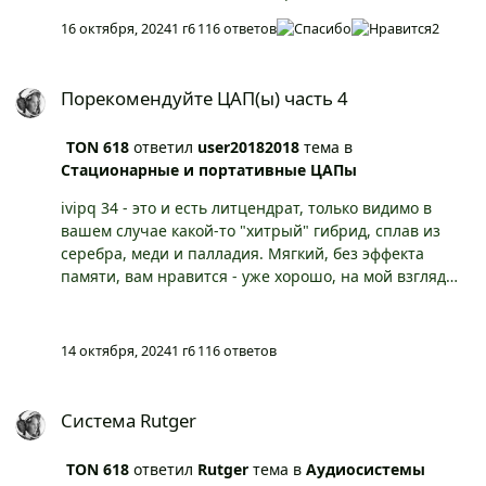
существенно, но доля правды имеется, стоило бы
16 октября, 2024
1 г
6 116 ответов
2
что-то придумать посерьезней, я в аналогичном
боксе Ананду приобретал )
Порекомендуйте ЦАП(ы) часть 4
Порекомендуйте ЦАП(ы) часть 4
TON 618
ответил
user20182018
тема в
Стационарные и портативные ЦАПы
ivipq 34 - это и есть литцендрат, только видимо в
вашем случае какой-то "хитрый" гибрид, сплав из
серебра, меди и палладия. Мягкий, без эффекта
памяти, вам нравится - уже хорошо, на мой взгляд
выглядит эстетически приятно. Сам предпочитаю
литцендрат - бесмаркетинговую "старую, добрую,
бескислородную, монокристаллическую медь 7N ОСС"
14 октября, 2024
1 г
6 116 ответов
). Сам лично, провода не прогреваю, и не
отслушиваю, для меня все хорошие провода "играют
Система Rutger
и звучат" одинаково хорошо! ) а так все верно, на
Система Rutger
балансе усиление больше, поэтому и на 5дб громче
стало в вашем случае. Про амбушюры Dekoni скажу
TON 618
ответил
Rutger
тема в
Аудиосистемы
вам так, если вы конечно хотите их и они вам по