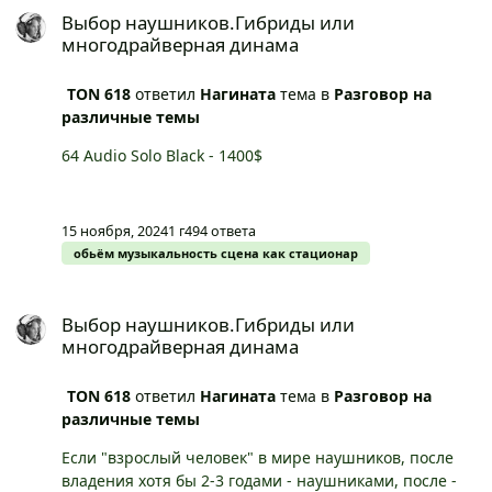
страницы "греют, под микроскопом препарируют" и
Выбор наушников.Гибриды или
аксессуары к ним… )
многодрайверная динама
TON 618
ответил
Нагината
тема в
Разговор на
различные темы
64 Audio Solo Black - 1400$
15 ноября, 2024
1 г
494 ответа
обьём музыкальность сцена как стационар
Выбор наушников.Гибриды или многодрайверная динама
Выбор наушников.Гибриды или
многодрайверная динама
TON 618
ответил
Нагината
тема в
Разговор на
различные темы
Если "взрослый человек" в мире наушников, после
владения хотя бы 2-3 годами - наушниками, после -