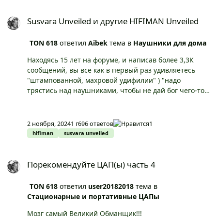
Susvara Unveiled и другие HIFIMAN Unveiled
Susvara Unveiled и другие HIFIMAN Unveiled
TON 618
ответил
Aibek
тема в
Наушники для дома
Находясь 15 лет на форуме, и написав более 3,3К
сообщений, вы все как в первый раз удивляетесь
"штампованной, махровой удифилии" ) "надо
трястись над наушниками, чтобы не дай бог чего-то
не попало в излучатель и их не убило" - вы же их "не
на складе мебельной фурнитуры, лежа на полу, среди
саморезов слушать будете" - слушаешь, снял
2 ноября, 2024
1 г
696 ответов
1
защитные чаши, не слушаешь - надел, проблем нет
hifiman
susvara unveiled
никаких. "В итоге получилось уродливое и
непрактичное решение" - зыбкая почва вкусовщины
Порекомендуйте ЦАП(ы) часть 4
и субъективизма, лично, субъективно считаю
Порекомендуйте ЦАП(ы) часть 4
эталоном минимализма, эстетики исполнения,
материалов и удобства использования...
TON 618
ответил
user20182018
тема в
действительно, абсолютно открытые наушники! "за
Стационарные и портативные ЦАПы
8000 долларов пожалели натуральную кожу для
ящика и вместо этого убогий кожзам" - не
Мозг самый Великий Обманщик!!!