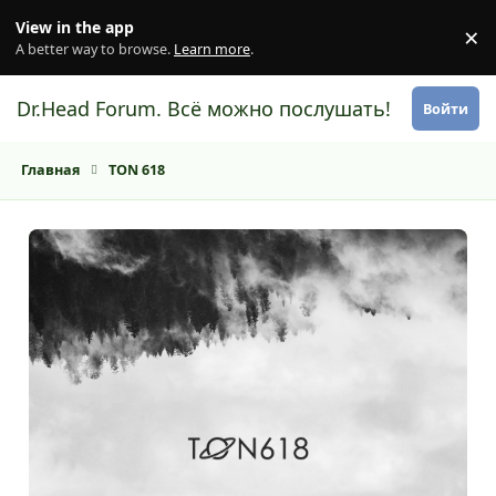
Перейти к содержанию
View in the app
×
Di
A better way to browse.
Learn more
.
Dr.Head Forum. Всё можно послушать!
Войти
Главная
TON 618