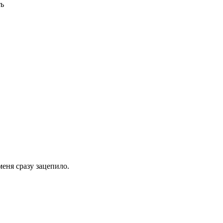
ть
еня сразу зацепило.