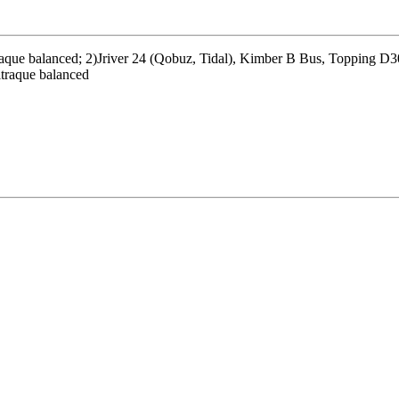
ltraque balanced; 2)Jriver 24 (Qobuz, Tidal), Kimber B Bus, Toppin
traque balanced