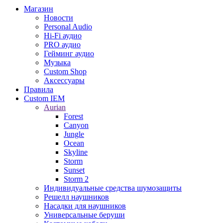
Магазин
Новости
Personal Audio
Hi-Fi аудио
PRO аудио
Гейминг аудио
Музыка
Custom Shop
Аксессуары
Правила
Custom IEM
Aurian
Forest
Canyon
Jungle
Ocean
Skyline
Storm
Sunset
Storm 2
Индивидуальные средства шумозащиты
Решелл наушников
Насадки для наушников
Универсальные беруши