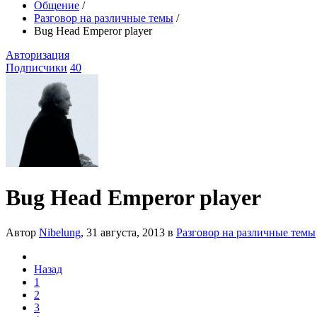
Общение
/
Разговор на различные темы
/
Bug Head Emperor player
Авторизация
Подписчики
40
Bug Head Emperor player
Автор
Nibelung
,
31 августа, 2013
в
Разговор на различные темы
Назад
1
2
3