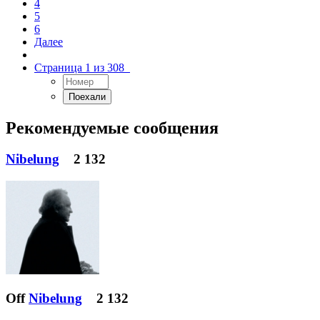
4
5
6
Далее
Страница 1 из 308
Рекомендуемые сообщения
Nibelung
2 132
Off
Nibelung
2 132