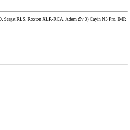
g D30, Sergst RLS, Roxton XLR-RCA, Adam t5v 3) Cayin N3 Pro, IMR