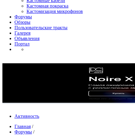
Кастомные кабели
Кастомная покраска
Кастомизация микрофонов
Форумы
Обзоры
Пользовательские тракты
Галерея
Объявления
Портал
Активность
Главная
/
Форумы
/