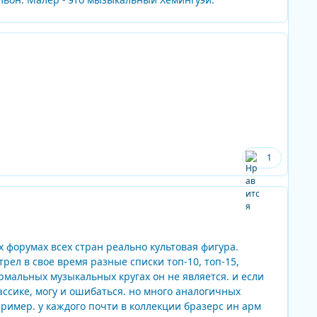
Author stats
1
Author stats
 форумах всех стран реально культовая фигура.
рел в свое время разные списки топ-10, топ-15,
нормальных музыкальных кругах он не является. и если
ссике, могу и ошибаться. но много аналогичных
апример. у каждого почти в коллекции бразерс ин арм