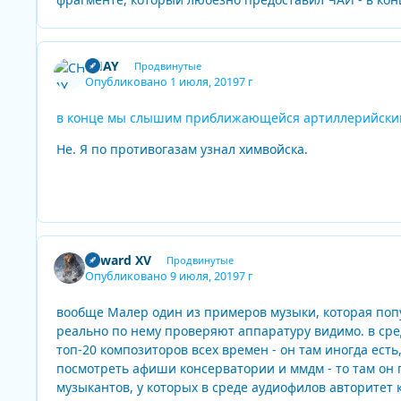
CHAY
Продвинутые
Опубликовано
1 июля, 2019
7 г
в конце мы слышим приближающейся артиллерийский
Не. Я по противогазам узнал химвойска.
Edward XV
Продвинутые
Опубликовано
9 июля, 2019
7 г
вообще Малер один из примеров музыки, которая попу
реально по нему проверяют аппаратуру видимо. в сред
топ-20 композиторов всех времен - он там иногда есть
посмотреть афиши консерватории и ммдм - то там он 
музыкантов, у которых в среде аудиофилов авторитет к