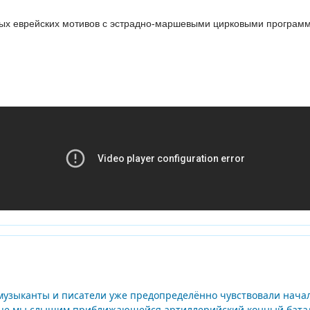
ных еврейских мотивов с эстрадно-маршевыми цирковыми програм
музыканты и писатели уже предопределённо чувствовали начало
онце мы слышим приближающейся артиллерийский конный батал