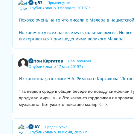
Serg53
Продвинутые
Опубликовано
3 февраля, 2019
7 г
Похоже очень на то что писали о Малера в нацистской 
Но конечно у всех разные музыкальные вкусы.. Но вс
восторгаються произведениями великого Малера!
Антон Каргатов
Пользователи
Опубликовано
17 мая, 2019
7 г
Из хронографа к книге Н.А. Римского-Корсакова "Лето
"На первой среде в общей беседе по поводу симфонии Гу
продумал миры. <...> Это какая-то горделивая импровизац
музыканта. Вот уже кто поистине маляр <...>.
CHAY
Продвинутые
Опубликовано
30 июня, 2019
7 г