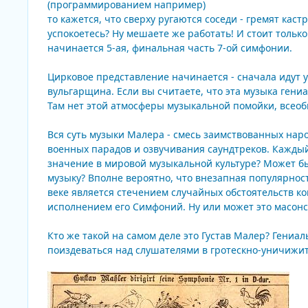
(программированием например)
то кажется, что сверху ругаются соседи - гремят каст
успокоетесь? Ну мешаете же работать! И стоит только
начинается 5-ая, финальная часть 7-ой симфонии.
Цирковое представление начинается - сначала идут у
вульгарщина. Если вы считаете, что эта музыка гени
Там нет этой атмосферы музыкальной помойки, всеоб
Вся суть музыки Малера - смесь заимствованных на
военных парадов и озвучивания саундтреков. Каждый
значение в мировой музыкальной культуре? Может б
музыку? Вполне вероятно, что внезапная популярнос
веке является стечением случайных обстоятельств ко
исполнением его Симфоний. Ну или может это масонс
Кто же такой на самом деле это Густав Малер? Гени
поиздеваться над слушателями в гротескно-уничижи