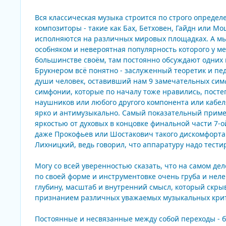
Вся классическая музыка строится по строго опреде
композиторы - такие как Бах, Бетховен, Гайдн или Мо
исполняются на различных мировых площадках. А мы 
особняком и невероятная популярность которого у ме
большинстве своём, там постоянно обсуждают одних 
Брукнером всё понятно - заслуженный теоретик и п
души человек, оставивший нам 9 замечательных симфо
симфонии, которые по началу тоже нравились, постеп
наушников или любого другого компонента или кабеля
ярко и антимузыкально. Самый показательный пример
яркостью от духовых в концовке финальной части 7-о
даже Прокофьев или Шостакович такого дискомфорта
Лихницкий, ведь говорил, что аппаратуру надо тести
Могу со всей уверенностью сказать, что на самом де
по своей форме и инструментовке очень груба и неле
глубину, масштаб и внутренний смысл, который скр
признанием различных уважаемых музыкальных критик
Постоянные и несвязанные между собой переходы - б