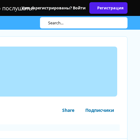
о послушать!
Уже зарегистрированы? Войти
Регистрация
льзовательские тракты
Галерея
Объявления
Topic Moderators
Search...
Share
Подписчики