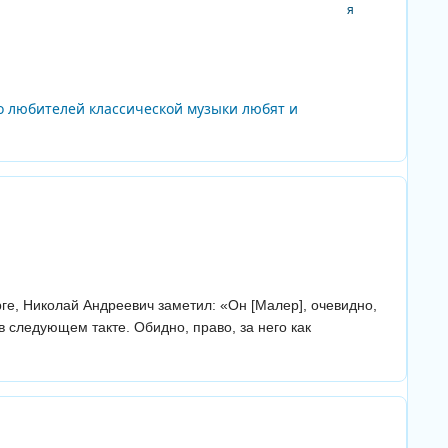
Author stats
о любителей классической музыки любят и
Author stats
ге, Николай Андреевич заметил: «Он [Малер], очевидно,
в следующем такте. Обидно, право, за него как
Author stats