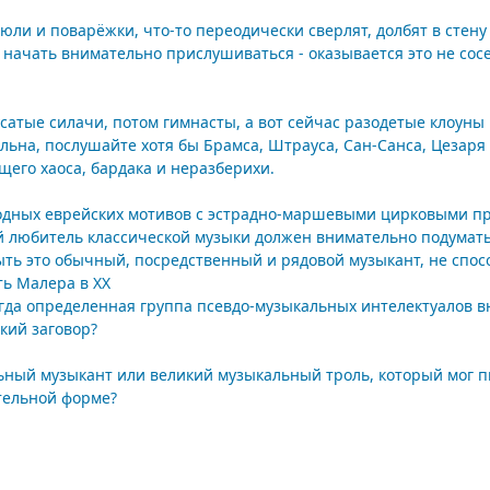
рюли и поварёжки, что-то переодически сверлят, долбят в стену
 начать внимательно прислушиваться - оказывается это не сосед
сатые силачи, потом гимнасты, а вот сейчас разодетые клоуны 
альна, послушайте хотя бы Брамса, Штрауса, Сан-Санса, Цезаря
щего хаоса, бардака и неразберихи.
родных еврейских мотивов с эстрадно-маршевыми цирковыми п
 любитель классической музыки должен внимательно подумать 
ыть это обычный, посредственный и рядовой музыкант, не спо
ть Малера в ХХ
гда определенная группа псевдо-музыкальных интелектуалов вн
кий заговор?
альный музыкант или великий музыкальный троль, который мог 
тельной форме?