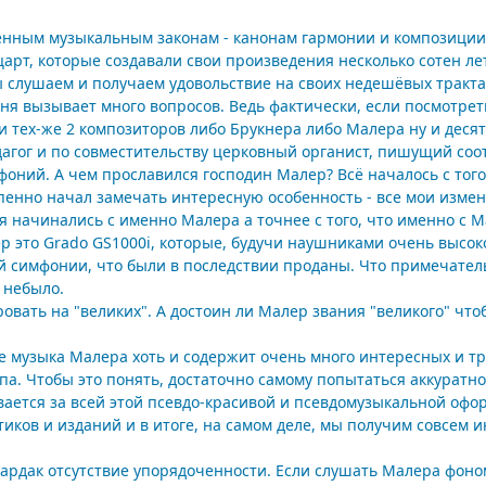
ленным музыкальным законам - канонам гармонии и композиции
царт, которые создавали свои произведения несколько сотен лет
слушаем и получаем удовольствие на своих недешёвых трактах
ня вызывает много вопросов. Ведь фактически, если посмотрет
и тех-же 2 композиторов либо Брукнера либо Малера ну и деся
едагог и по совместительству церковный органист, пишущий с
ний. А чем прославился господин Малер? Всё началось с того, 
енно начал замечать интересную особенность - все мои измене
 начинались с именно Малера а точнее с того, что именно с М
 это Grado GS1000i, которые, будучи наушниками очень высоко
й симфонии, что были в последствии проданы. Что примечатель
 небыло.
ровать на "великих". А достоин ли Малер звания "великого" чт
ле музыка Малера хоть и содержит очень много интересных и т
па. Чтобы это понять, достаточно самому попытаться аккуратно
ывается за всей этой псевдо-красивой и псевдомузыкальной о
ов и изданий и в итоге, на самом деле, мы получим совсем и
ардак отсутствие упорядоченности. Если слушать Малера фоно