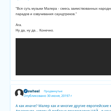
"Вся суть музыки Малера - смесь заимствованных народ
парадов и озвучивания саундтреков."
Ага.
Ну да, ну да... Конечно.
firewheel
Продвинутые
Опубликовано
30 июня, 2019
7 г
А как иначе? Малер как и многие другие европейские 
фрагменте, который любезно предоставил ЧАЙ - в к