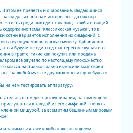
. В этом её прелесть и очарование. Выдающийся
 назад до сих пор нам интересны - до сих пор
. Но есть среди них один товарищ - какбы стоящий
ь содержание темы "Классическая музыка", то в
тки сотни вариантов исполнения их симфоний. С
оответствующую монастырскую музыку. Добрейшей
что я будучи не один год с интересом слушая его
ния в тракте, такие как покупка или продажа
алером всё звучало по настоящему плохо,жёстко,
го класса настолько сильно выносили мозг своей
но - на любой музыке других композиторов будь то
обы на нём тестировать аппаратуру?
рогательных тем для прослушивания, на самом деле -
 прислушаться к каждой из его симфоний - понять
формленной мишурой, за всем этим бешенным мировым
ное!
м и заниматься каким либо полезным делом