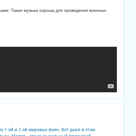
мами. Такая музыка хороша для проведения военных
Author stats
 1 ой и 2 ой мировых воин. Вот даже в этом
ьон. Малер - это мызыкальный Хемингуэй.