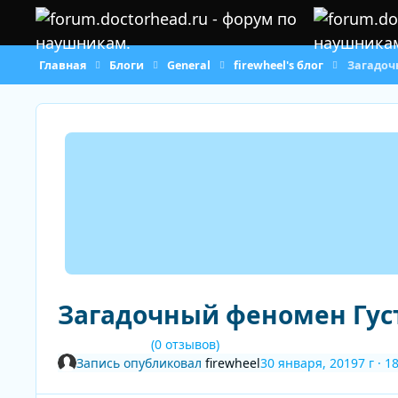
Перейти к содержанию
Главная
Блоги
General
firewheel's блог
Загадоч
Загадочный феномен Гус
(0 отзывов)
Запись опубликовал
firewheel
30 января, 2019
7 г
· 1