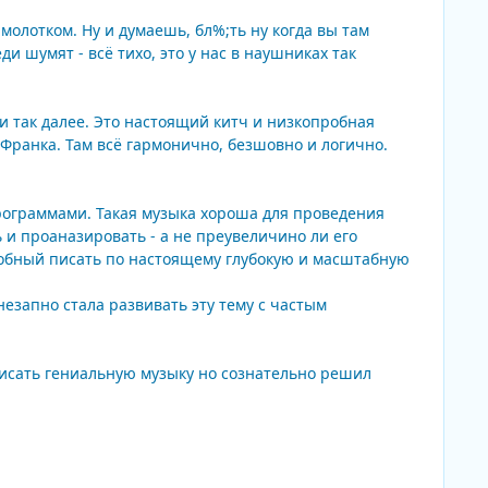
 молотком. Ну и думаешь, бл%;ть ну когда вы там
и шумят - всё тихо, это у нас в наушниках так
и так далее. Это настоящий китч и низкопробная
 Франка. Там всё гармонично, безшовно и логично.
рограммами. Такая музыка хороша для проведения
и проаназировать - а не преувеличино ли его
собный писать по настоящему глубокую и масштабную
езапно стала развивать эту тему с частым
писать гениальную музыку но сознательно решил