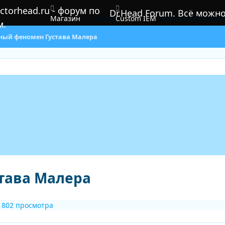
Dr.Head Forum. Всё можн
Магазин
Правила
Custom IEM
Форумы
Обзоры
По
ный феномен Густава Малера
тава Малера
8 802 просмотра