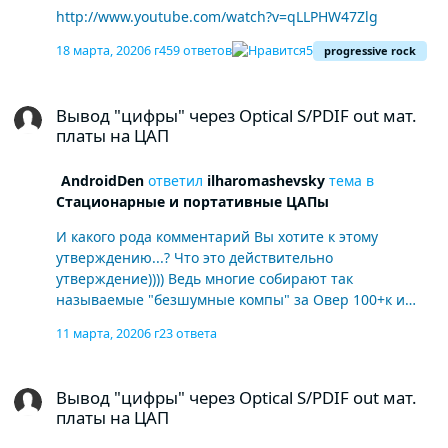
http://www.youtube.com/watch?v=qLLPHW47Zlg
18 марта, 2020
6 г
459 ответов
5
progressive rock
Вывод "цифры" через Optical S/PDIF out мат. платы на ЦАП
Вывод "цифры" через Optical S/PDIF out мат.
платы на ЦАП
AndroidDen
ответил
ilharomashevsky
тема в
Стационарные и портативные ЦАПы
И какого рода комментарий Вы хотите к этому
утверждению...? Что это действительно
утверждение)))) Ведь многие собирают так
называемые "безшумные компы" за Овер 100+к и
всякие конвентеры за подобные суммы... Если
11 марта, 2020
6 г
23 ответа
болванка аудиосд в самом дешёвом двдшнике просто
не оставляет шансов в музыкальности цифровым
Вывод "цифры" через Optical S/PDIF out мат. платы на ЦАП
источникам.
Вывод "цифры" через Optical S/PDIF out мат.
платы на ЦАП