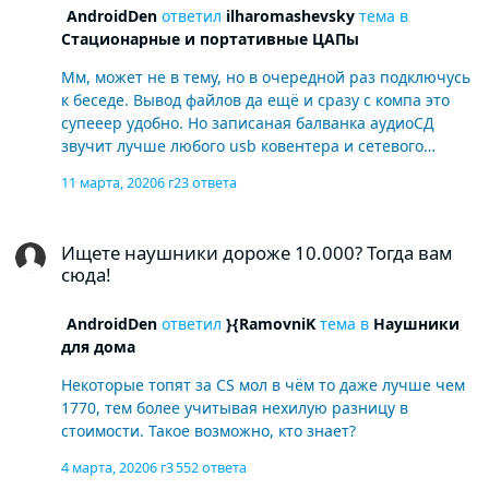
AndroidDen
ответил
ilharomashevsky
тема в
Стационарные и портативные ЦАПы
Мм, может не в тему, но в очередной раз подключусь
к беседе. Вывод файлов да ещё и сразу с компа это
супееер удобно. Но записаная балванка аудиоСД
звучит лучше любого usb ковентера и сетевого
проигрывателя! Реально это endgame? Чесно говоря
11 марта, 2020
6 г
23 ответа
звук с любого мп3 плеера или муз центра по мне
лучше чем супер Цап подключенный к компу...
Ищете наушники дороже 10.000? Тогда вам сюда!
Ищете наушники дороже 10.000? Тогда вам
сюда!
AndroidDen
ответил
}{RamovniK
тема в
Наушники
для дома
Некоторые топят за CS мол в чём то даже лучше чем
1770, тем более учитывая нехилую разницу в
стоимости. Такое возможно, кто знает?
4 марта, 2020
6 г
3 552 ответа