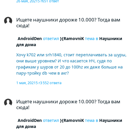
26 мая, 2021
5 г
651 ответ
Ищете наушники дороже 10.000? Тогда вам сюда!
Ищете наушники дороже 10.000? Тогда вам
сюда!
AndroidDen
ответил
}{RamovniK
тема в
Наушники
для дома
Хочу k702 или srh1840, стоит переплачивать за шуры,
они выше уровнем? И что касается НЧ, судя по
графикам у шуров от 20 до 100hz их даже больше на
пару-тройку db чем в акг?
1 мая, 2021
5 г
3 552 ответа
Ищете наушники дороже 10.000? Тогда вам сюда!
Ищете наушники дороже 10.000? Тогда вам
сюда!
AndroidDen
ответил
}{RamovniK
тема в
Наушники
для дома