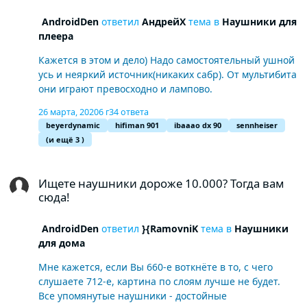
AndroidDen
ответил
АндрейX
тема в
Наушники для
плеера
Кажется в этом и дело) Надо самостоятельный ушной
усь и неяркий источник(никаких сабр). От мультибита
они играют превосходно и лампово.
26 марта, 2020
6 г
34 ответа
beyerdynamic
hifiman 901
ibaaao dx 90
sennheiser
(и ещё 3 )
Ищете наушники дороже 10.000? Тогда вам сюда!
Ищете наушники дороже 10.000? Тогда вам
сюда!
AndroidDen
ответил
}{RamovniK
тема в
Наушники
для дома
Мне кажется, если Вы 660-е воткнёте в то, с чего
слушаете 712-е, картина по слоям лучше не будет.
Все упомянутые наушники - достойные