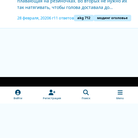
плавающая на резиночках. Во вторых не нужно их
так натягивать, чтобы голова доставала до
пластиковых частей. Просто опускаешь их на голову и
28 февраля, 2020
6 г
11 ответов
akg 712
модинг оголовье
они растворяются. Одни из самых неощущаемых на
голове ушей вообше.
Light Mode
Dark Mode
System Preference
v
Войти
Регистрация
Поиск
Menu
k
Обратная связь
Cookie-файлы
doctorhead.ru
Powered by
Invision Community