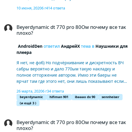
10 июня, 2020
6 г
414 ответа
Beyerdynamic dt 770 pro 80Ом почему все так плохо?
Beyerdynamic dt 770 pro 80Ом почему все так
плохо?
AndroidDen
ответил
АндрейX
тема в
Наушники для
плеера
Я нет, не фоб) Но подчёркивание и дискретность ВЧ
сабры вероятно и дало 770ым такую накладку и
полное отторжение автором. Имхо эти баеры не
ярчат там где этого нет, они лишь показывают если
их на них подать.
26 марта, 2020
6 г
34 ответа
beyerdynamic
hifiman 901
ibaaao dx 90
sennheiser
(и ещё 3 )
Beyerdynamic dt 770 pro 80Ом почему все так плохо?
Beyerdynamic dt 770 pro 80Ом почему все так
плохо?