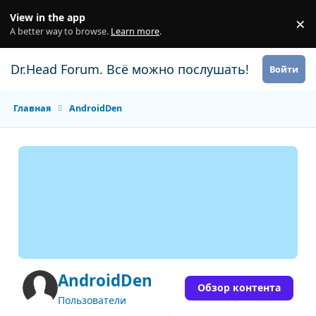
Перейти к содержанию
View in the app
×
Di
A better way to browse.
Learn more
.
Dr.Head Forum. Всё можно послушать!
Войти
Главная
AndroidDen
AndroidDen
Обзор контента
Пользователи