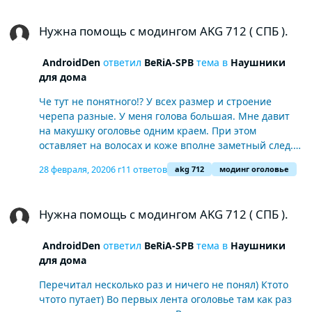
Нужна помощь с модингом AKG 712 ( СПБ ).
Нужна помощь с модингом AKG 712 ( СПБ ).
AndroidDen
ответил
BeRiA-SPB
тема в
Наушники
для дома
Че тут не понятного!? У всех размер и строение
черепа разные. У меня голова большая. Мне давит
на макушку оголовье одним краем. При этом
оставляет на волосах и коже вполне заметный след.
Который портит не только прическу но и кожу. У меня
28 февраля, 2020
6 г
11 ответов
akg 712
модинг оголовье
были philips x2. У них как раз оголовье
замечательное ( мягкое и тянется). Но там другая
Нужна помощь с модингом AKG 712 ( СПБ ).
беда. Прижим самих чашек и их вес слишком велик.
Нужна помощь с модингом AKG 712 ( СПБ ).
Тогда действительно остаётся личный
физиологический фактор. В моём случае голова
AndroidDen
ответил
BeRiA-SPB
тема в
Наушники
вообще на 100% не касается ничего кроме амбюшур
для дома
и мягкой части самодельной повязки.
Перечитал несколько раз и ничего не понял) Ктото
чтото путает) Во первых лента оголовье там как раз