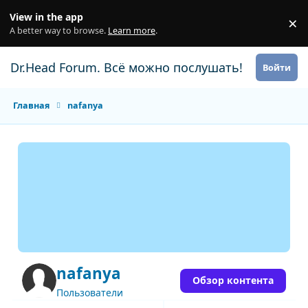
Перейти к содержанию
View in the app
×
Di
A better way to browse.
Learn more
.
Dr.Head Forum. Всё можно послушать!
Войти
Главная
nafanya
nafanya
Обзор контента
Пользователи