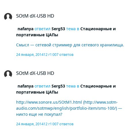
SOtM dX-USB HD
SOtM dX-USB HD
nafanya
ответил
Serg53
тема в
Стационарные и
портативные ЦАПы
Смысл — сетевой стриммер для сетевого хранилища.
24 января, 2014
12 г
1 007 ответов
SOtM dX-USB HD
SOtM dX-USB HD
nafanya
ответил
Serg53
тема в
Стационарные и
портативные ЦАПы
http://www.sonore.us/SOtM1.html (http://www.sotm-
audio.com/sotmwp/english/portfolio-item/sms-100/) —
никто еще не покупал?
24 января, 2014
12 г
1 007 ответов