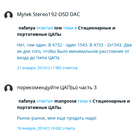
Mytek Stereo192-DSD DAC
Mytek Stereo192-DSD DAC
nafanya
ответил
iow
тема в
Стационарные и
портативные ЦАПы
Нет, там один. В 4732 - один 1543. В 4733 - 2x1543. Два
их для того, чтобы было минимальное расстояние от
входа до Чипа ЦАПа
21 января, 2014
12 г
1 965 ответов
порекомендуйте ЦАП(ы) часть 3
порекомендуйте ЦАП(ы) часть 3
nafanya
ответил
mangoose
тема в
Стационарные и
портативные ЦАПы
Рынок-рынок, мне еще продать надо!
18 января, 2014
12 г
6 682 ответа