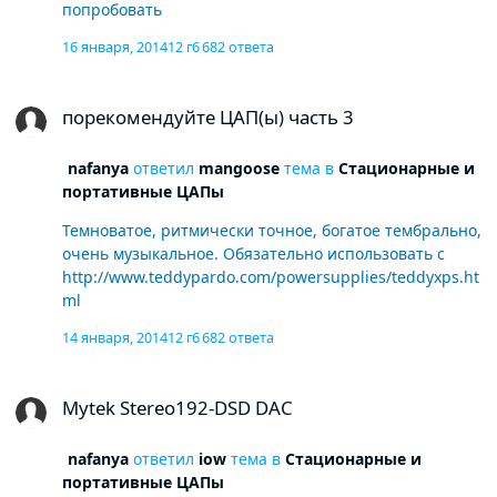
попробовать
16 января, 2014
12 г
6 682 ответа
порекомендуйте ЦАП(ы) часть 3
порекомендуйте ЦАП(ы) часть 3
nafanya
ответил
mangoose
тема в
Стационарные и
портативные ЦАПы
Темноватое, ритмически точное, богатое тембрально,
очень музыкальное. Обязательно использовать с
http://www.teddypardo.com/powersupplies/teddyxps.ht
ml
14 января, 2014
12 г
6 682 ответа
Mytek Stereo192-DSD DAC
Mytek Stereo192-DSD DAC
nafanya
ответил
iow
тема в
Стационарные и
портативные ЦАПы