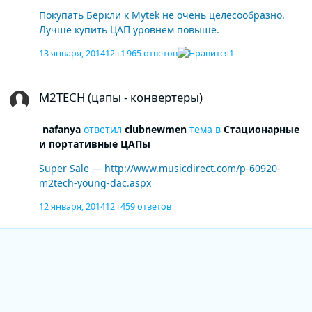
Покупать Беркли к Mytek не очень целесообразно.
Лучше купить ЦАП уровнем повыше.
13 января, 2014
12 г
1 965 ответов
1
M2TECH (цапы - конвертеры)
M2TECH (цапы - конвертеры)
nafanya
ответил
clubnewmen
тема в
Стационарные
и портативные ЦАПы
Super Sale — http://www.musicdirect.com/p-60920-
m2tech-young-dac.aspx
12 января, 2014
12 г
459 ответов