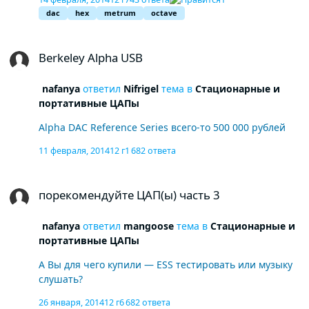
dac
hex
metrum
octave
Berkeley Alpha USB
Berkeley Alpha USB
nafanya
ответил
Nifrigel
тема в
Стационарные и
портативные ЦАПы
Alpha DAC Reference Series всего-то 500 000 рублей
11 февраля, 2014
12 г
1 682 ответа
порекомендуйте ЦАП(ы) часть 3
порекомендуйте ЦАП(ы) часть 3
nafanya
ответил
mangoose
тема в
Стационарные и
портативные ЦАПы
А Вы для чего купили — ESS тестировать или музыку
слушать?
26 января, 2014
12 г
6 682 ответа