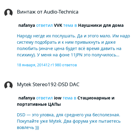
Винтаж от Audio-Technica
Винтаж от Audio-Technica
nafanya
ответил
VVK
тема в
Наушники для дома
Народу негде их послушать. Да и этого мало. Им надо
систему подобрать и к ним привыкнуть и даже
полюбить (иначе цена будет всё время давить на
психику). У меня на фоне 11JPN это получилось
месяца через три. У Константина, как я понял
18 января, 2014
12 г
1 980 ответов
раньше. Кто-то с ними вообще не подружился даже в
связке с как у меня. А что у Вас в качестве ЦАПа?
Mytek Stereo192-DSD DAC
Mytek Stereo192-DSD DAC
nafanya
ответил
iow
тема в
Стационарные и
портативные ЦАПы
DSD — это уловка, для среднего уха бесполезная.
Покупайте уже Mytek. Два форума уже пытаетесь
вовлечь )))