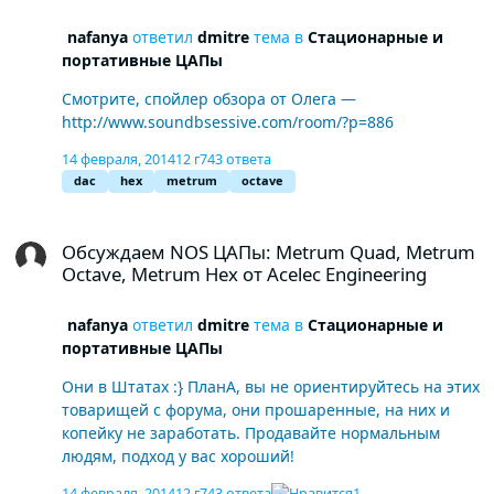
nafanya
ответил
dmitre
тема в
Стационарные и
портативные ЦАПы
Смотрите, спойлер обзора от Олега —
http://www.soundbsessive.com/room/?p=886
14 февраля, 2014
12 г
743 ответа
dac
hex
metrum
octave
Обсуждаем NOS ЦАПы: Metrum Quad, Metrum Octave, Metrum Hex
Обсуждаем NOS ЦАПы: Metrum Quad, Metrum
Octave, Metrum Hex от Acelec Engineering
nafanya
ответил
dmitre
тема в
Стационарные и
портативные ЦАПы
Они в Штатах :} ПланА, вы не ориентируйтесь на этих
товарищей с форума, они прошаренные, на них и
копейку не заработать. Продавайте нормальным
людям, подход у вас хороший!
14 февраля, 2014
12 г
743 ответа
1