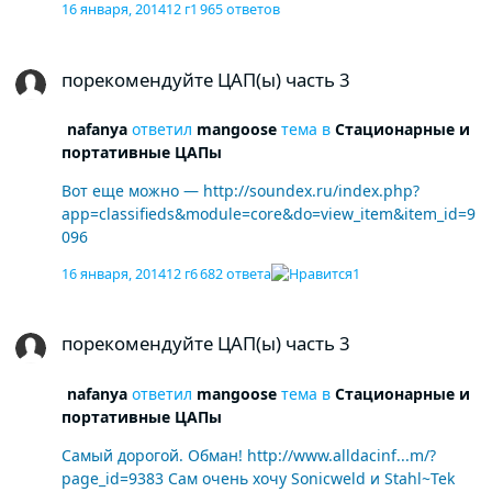
16 января, 2014
12 г
1 965 ответов
порекомендуйте ЦАП(ы) часть 3
порекомендуйте ЦАП(ы) часть 3
nafanya
ответил
mangoose
тема в
Стационарные и
портативные ЦАПы
Вот еще можно — http://soundex.ru/index.php?
app=classifieds&module=core&do=view_item&item_id=9
096
16 января, 2014
12 г
6 682 ответа
1
порекомендуйте ЦАП(ы) часть 3
порекомендуйте ЦАП(ы) часть 3
nafanya
ответил
mangoose
тема в
Стационарные и
портативные ЦАПы
Самый дорогой. Обман! http://www.alldacinf...m/?
page_id=9383 Сам очень хочу Sonicweld и Stahl~Tek