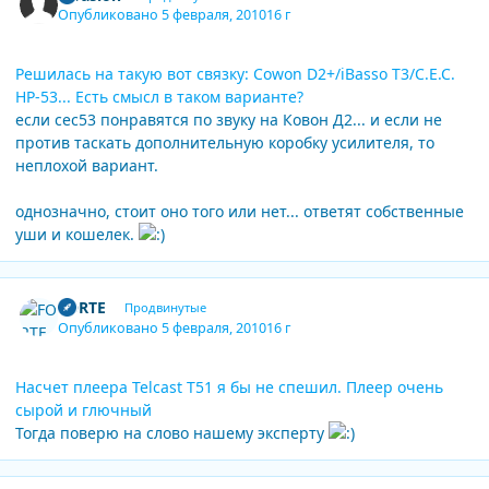
Опубликовано
5 февраля, 2010
16 г
Решилась на такую вот связку: Cowon D2+/iBasso T3/С.Е.С.
НР-53... Есть смысл в таком варианте?
если сес53 понравятся по звуку на Ковон Д2... и если не
против таскать дополнительную коробку усилителя, то
неплохой вариант.
однозначно, стоит оно того или нет... ответят собственные
уши и кошелек.
Author stats
FORTE
Продвинутые
Опубликовано
5 февраля, 2010
16 г
Насчет плеера Telcast T51 я бы не спешил. Плеер очень
сырой и глючный
Тогда поверю на слово нашему эксперту
Author stats