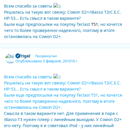
Всем спасибо за советы
Решилась на такую вот связку: Cowon D2+/iBasso T3/С.Е.С.
НР-53... Есть смысл в таком варианте?
Были еще предпосылки на покупку Teclast
T51
, но хочется
чего то более проверенно-надежного, поэтому в итоге
остановилась на Cowon D2+.
Author stats
Nifrigel
Продвинутые
Опубликовано
5 февраля, 2010
16 г
Всем спасибо за советы
Решилась на такую вот связку: Cowon D2+/iBasso T3/С.Е.С.
НР-53... Есть смысл в таком варианте?
Были еще предпосылки на покупку Teclast T51, но хочется
чего то более проверенно-надежного, поэтому в итоге
остановилась на Cowon D2+.
Смысла в таком варианте нет. Для применения в паре с
iBasso T3 нужен плеер с линейным выходом. У Cowon D2+
его нету. Поэтому я и советовал iPod - у них линейный