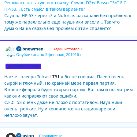
Решилась на такую вот связку: Cowon D2+/iBasso T3/С.Е.С.
НР-53... Есть смысл в таком варианте?
Слушал НР-53 через i7 и Nuforce: раскачали без проблем, к
тому же параллельно еще наушники висели... Так что
думаю Ваша связка без проблем с этим справится
Author stats
clubnewmen
Администраторы
Опубликовано
5 февраля, 2010
16 г
АДМИНИСТРАТОРЫ
Насчет плеера Telcast
T51
я бы не спешил. Плеер очень
сырой и глючный. По крайней мере первая партия.
В конце февраля будет вторая партия. Вот там и посмотрим
как они исправляют свои ошибки.
C.E.C. 53 очень даже не плохо с портативом. Наушники
очень громкие. Ну и конечно же на стационаре они
неплохо звучат.
Author stats
invasion
Продвинутые