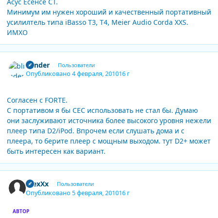
Асус Есенсе СТ.
Минимум им нужен хороший и качественный портативный
усилилтель типа iBasso T3, T4, Meier Audio Corda XXS.
ИМХО
Author stats
blinder
Пользователи
Опубликовано
4 февраля, 2010
16 г
Согласен с FORTE.
С портативом я бы CEC использовать не стал бы. Думаю
они заслуживают источника более высокого уровня нежели
плеер типа D2/iPod. Впрочем если слушать дома и с
плеера, то берите плеер с мощным выходом. тут D2+ может
быть интересен как вариант.
Author stats
AlexXx
Пользователи
Опубликовано
5 февраля, 2010
16 г
АВТОР