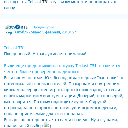
выход есть. Telcast
T51
эту связку может и переиграть, к
слову.
Author stats
FORTE
Продвинутые
Опубликовано
5 февраля, 2010
16 г
Telcast T51
Плеер новый. Но заслуживает внимания!
Были еще предпосылки на покупку Teclast T51, но хочется
чего то более проверенно-надежного
Если время не жмет,Ю я бы подождал первые "ласточки" от
потенциальных пользователей. По хар-кам и внутренним
кишкам плеер должен играть просто шоколадно, это если
верить маркетингу и документации. Доверяй, но проверяй,
как говорится. Поэтому подождите лучше. С другой
стороны, за него просят не такие уж и огромные деньги,
вполне приемлемые для этого аппарата.
Есть резон потерепеть, что вам и советую. Ну а с ушами,
правильный выбор