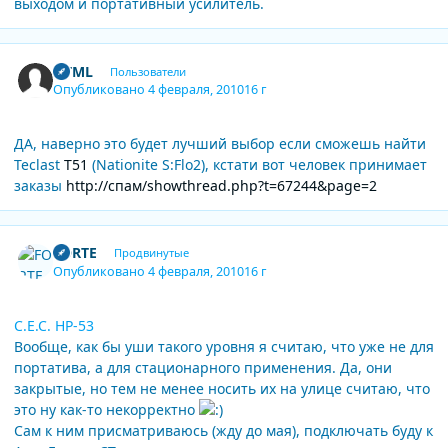
выходом и портативный усилитель.
Author stats
HTML
Пользователи
Опубликовано
4 февраля, 2010
16 г
ДА, наверно это будет лучший выбор если сможешь найти
Teclast
T51
(Nationite S:Flo2), кстати вот человек принимает
заказы
http://спам/showthread.php?t=67244&page=2
Author stats
FORTE
Продвинутые
Опубликовано
4 февраля, 2010
16 г
С.Е.С. НР-53
Вообще, как бы уши такого уровня я считаю, что уже не для
портатива, а для стационарного применения. Да, они
закрытые, но тем не менее носить их на улице считаю, что
это ну как-то некорректно
Сам к ним присматриваюсь (жду до мая), подключать буду к