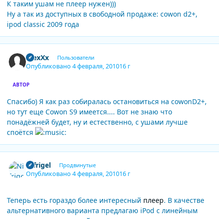
К таким ушам не плеер нужен)))
Ну а так из доступных в свободной продаже: cowon d2+,
ipod classic 2009 года
Author stats
AlexXx
Пользователи
Опубликовано
4 февраля, 2010
16 г
АВТОР
Спасибо) Я как раз собиралась остановиться на cowonD2+,
но тут еще Cowon S9 имеется.... Вот не знаю что
понадёжней будет, ну и естественно, с ушами лучше
споётся
Author stats
Nifrigel
Продвинутые
Опубликовано
4 февраля, 2010
16 г
Теперь есть гораздо более интересный
плеер
. В качестве
альтернативного варианта предлагаю iPod с линейным