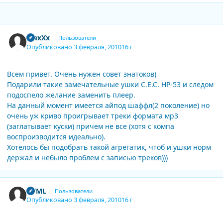
Author stats
AlexXx
Пользователи
Опубликовано
3 февраля, 2010
16 г
Всем привет. Очень нужен совет знатоков)
Подарили такие замечательные ушки С.Е.С. НР-53 и следом
подоспело желание заменить плеер.
На данный момент имеется айпод шаффл(2 поколение) но
очень уж криво проигрывает треки формата мр3
(заглатывает куски) причем не все (хотя с компа
воспроизводится идеально).
Хотелось бы подобрать такой агрегатик, чтоб и ушки норм
держал и небыло проблем с записью треков)))
Author stats
HTML
Пользователи
Опубликовано
3 февраля, 2010
16 г