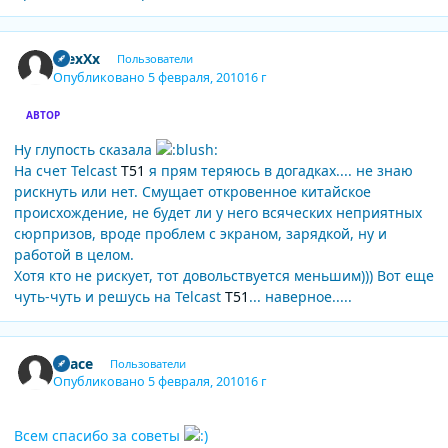
Author stats
AlexXx
Пользователи
Опубликовано
5 февраля, 2010
16 г
АВТОР
Ну глупость сказала
На счет Telcast
T51
я прям теряюсь в догадках.... не знаю
рискнуть или нет. Смущает откровенное китайское
происхождение, не будет ли у него всяческих неприятных
сюрпризов, вроде проблем с экраном, зарядкой, ну и
работой в целом.
Хотя кто не рискует, тот довольствуется меньшим))) Вот еще
чуть-чуть и решусь на Telcast
T51
... наверное.....
Author stats
Space
Пользователи
Опубликовано
5 февраля, 2010
16 г
Всем спасибо за советы