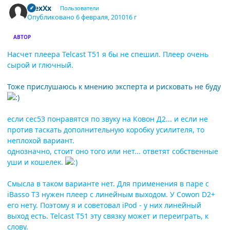
AlexXx
Пользователи
Опубликовано
6 февраля, 2010
16 г
АВТОР
Насчет плеера Telcast T51 я бы не спешил. Плеер очень
сырой и глючный.
Тоже прислушаюсь к мнению эксперта и рисковать не буду
если сес53 понравятся по звуку на Ковон Д2... и если не
против таскать дополнительную коробку усилителя, то
неплохой вариант.
однозначно, стоит оно того или нет... ответят собственные
уши и кошелек.
Смысла в таком варианте нет. Для применения в паре с
iBasso T3 нужен плеер с линейным выходом. У Cowon D2+
его нету. Поэтому я и советовал iPod - у них линейный
выход есть. Telcast T51 эту связку может и переиграть, к
слову.