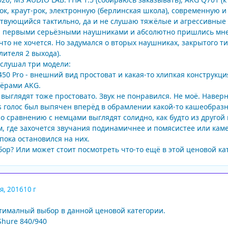
к, краут-рок, электронную (берлинская школа), современную и
твующийся тактильно, да и не слушаю тяжёлые и агрессивные с
 первыми серьёзными наушниками и абсолютно пришлись мне к
что не хочется. Но задумался о вторых наушниках, закрытого ти
лителя 2 выхода).
ослушал три модели:
50 Pro - внешний вид простоват и какая-то хлипкая конструкци
лёрами AKG.
 выглядят тоже простовато. Звук не понравился. Не моё. Навер
aits голос был выпячен вперёд в обрамлении какой-то кашеобраз
о сравнению с немцами выглядят солидно, как будто из другой 
м, где захочется звучания подинамичнее и помясистее или кам
пока остановился на них.
бор? Или может стоит посмотреть что-то ещё в этой ценовой ка
я, 2016
10 г
тималный выбор в данной ценовой категории.
hure 840/940