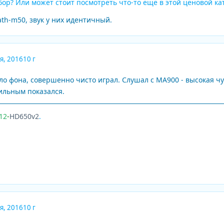
бор? Или может стоит посмотреть что-то ещё в этой ценовой ка
ath-m50, звук у них идентичный.
я, 2016
10 г
было фона, совершенно чисто играл. Слушал c MA900 - высокая 
рильным показался.
12
-
HD650v2
.
я, 2016
10 г