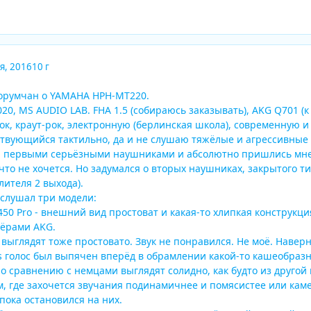
я, 2016
10 г
орумчан о YAMAHA HPH-MT220.
0, MS AUDIO LAB. FHA 1.5 (собираюсь заказывать), AKG Q701 (к
к, краут-рок, электронную (берлинская школа), современную и
твующийся тактильно, да и не слушаю тяжёлые и агрессивные с
 первыми серьёзными наушниками и абсолютно пришлись мне к
что не хочется. Но задумался о вторых наушниках, закрытого ти
лителя 2 выхода).
ослушал три модели:
50 Pro - внешний вид простоват и какая-то хлипкая конструкци
лёрами AKG.
 выглядят тоже простовато. Звук не понравился. Не моё. Навер
aits голос был выпячен вперёд в обрамлении какой-то кашеобраз
о сравнению с немцами выглядят солидно, как будто из другой 
м, где захочется звучания подинамичнее и помясистее или кам
пока остановился на них.