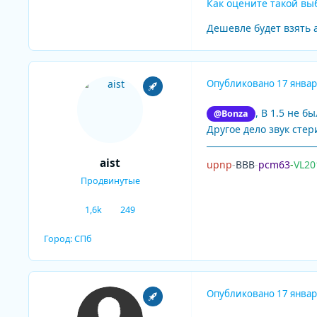
Как оцените такой вы
Дешевле будет взять 
Опубликовано
17 январ
, В 1.5 не 
@Bonza
Другое дело звук сте
aist
upnp
-
BBB
-
pcm63
-
VL20
Продвинутые
1,6k
249
сообщения
Репутация
Город:
СПб
Опубликовано
17 январ