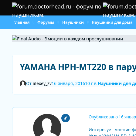
Перейти к содержанию
Главная
Форумы
Наушники
Наушники для дома
YAMAHA HPH-MT220 в пару
От
alexey_zv
16 января, 2016
10 г
в
Наушники для д
Опубликовано
16 январ
Интересует мнение ф
Имею YAMAHA BD-A 102