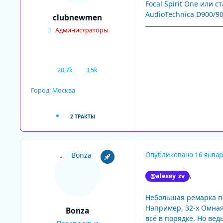
Focal Spirit One или 
AudioTechnica D900/9
clubnewmen
Администраторы
20,7k
3,5k
сообщения
Репутация
Город:
Москва
2 ТРАКТЫ
Опубликовано
16 январ
,
@alexey_zv
Небольшая ремарка по
Например, 32-х Омная
Bonza
всё в порядке. Но вед