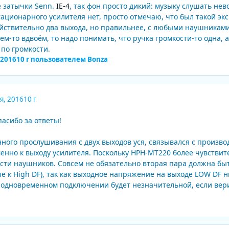
е затычки Senn.
IE-4
, так фон просто дикий: музыку слушать не
ационарного усилителя нет, просто отмечаю, что был такой экс
йствительно два выхода, но правильнее, с любыми наушниками, 
 кем-то вдвоём, то надо понимать, что ручка громкости-то одна
по громкости.
 2016
10 г
пользователем Bonza
я, 2016
10 г
асибо за ответы!
ного прослушивания с двух выходов уся, связывался с произво
нно к выходу усилителя. Поскольку HPH-MT220 более чувствит
ти наушников. Совсем не обязательно вторая пара должна бы
 к High DF), так как выходное напряжение на выходе LOW DF н
 одновременном подключении будет незначительной, если вер