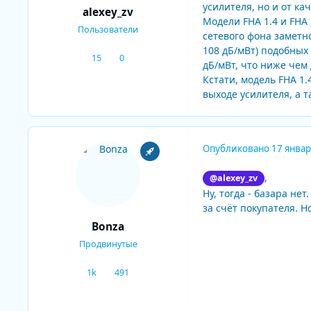
усилителя, но и от к
alexey_zv
Модели FHA 1.4 и FHA
Пользователи
сетевого фона заметн
108 дБ/мВт) подобных
15
0
сообщения
Репутация
дБ/мВт, что ниже чем 
Кстати, модель FHA 1
выходе усилителя, а 
Опубликовано
17 январ
,
@alexey_zv
Ну, тогда - базара не
за счёт покупателя. Но
Bonza
Продвинутые
1k
491
сообщения
Репутация