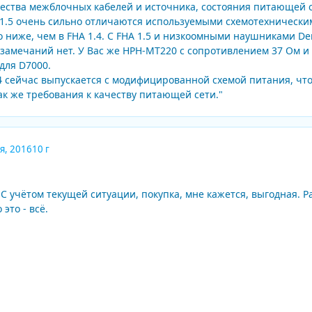
ачества межблочных кабелей и источника, состояния питающей 
 1.5 очень сильно отличаются используемыми схемотехническим
о ниже, чем в FHA 1.4. С FHA 1.5 и низкоомными наушниками D
 замечаний нет. У Вас же HPH-MT220 с сопротивлением 37 Ом и
для D7000.
.4 сейчас выпускается с модифицированной схемой питания, чт
так же требования к качеству питающей сети."
я, 2016
10 г
т. С учётом текущей ситуации, покупка, мне кажется, выгодная. Р
 это - всё.