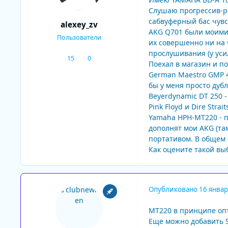
Слушаю прогрессив-ро
сабвуферный бас чувс
alexey_zv
AKG Q701 были моими
Пользователи
их совершенно ни на 
прослушивания (у уси
15
0
сообщения
Репутация
Поехал в магазин и п
German Maestro GMP 4
бы у меня просто дуб
Beyerdynamic DT 250 -
Pink Floyd и Dire Str
Yamaha HPH-MT220 - п
дополнят мои AKG (та
портативом. В общем 
Как оцените такой вы
Опубликовано
16 январ
MT220 в принципе оп
Еще можно добавить S