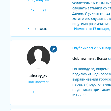
Продвинутые
усилитель 16-и Омны
слушать затычки со ст
1k
491
сообщения
Репутация
Далее. У усилителя де
хотите его слушать с
ощутимо различаться 
Изменено
17 января,
1 ТРАКТЫ
Опубликовано
16 январ
clubnewmen
,
Bonza
сп
По поводу одновремен
подключить одновреме
alexey_zv
выравнивания громкос
Пользователи
первые (подключенные
наушников при таком
15
0
сообщения
Репутация
MT220."