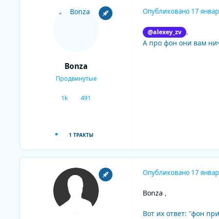
Опубликовано
17 январ
,
@alexey_zv
А про фон они вам ни
Bonza
Продвинутые
1k
491
сообщения
Репутация
1 ТРАКТЫ
Опубликовано
17 январ
Bonza
,
Вот их ответ: "фон пр