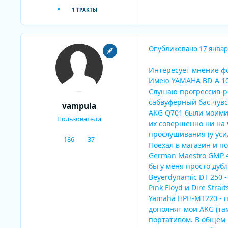
1 ТРАКТЫ
Опубликовано
17 январ
Интересует мнение ф
Имею YAMAHA BD-A 102
Слушаю прогрессив-ро
сабвуферный бас чувс
vampula
AKG Q701 были моими
Пользователи
их совершенно ни на 
прослушивания (у уси
186
37
сообщения
Репутация
Поехал в магазин и п
German Maestro GMP 4
бы у меня просто дуб
Beyerdynamic DT 250 -
Pink Floyd и Dire Str
Yamaha HPH-MT220 - п
дополнят мои AKG (та
портативом. В общем 