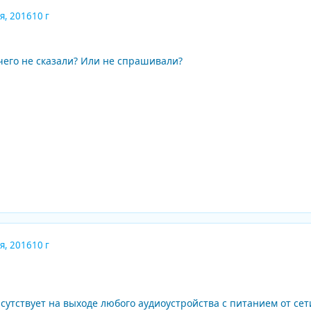
я, 2016
10 г
чего не сказали? Или не спрашивали?
я, 2016
10 г
исутствует на выходе любого аудиоустройства с питанием от сет