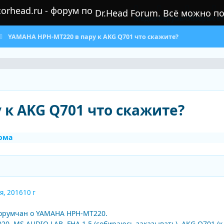
Dr.Head Forum. Всё можно п
Медиа
Форумы
Обзоры
Се
YAMAHA HPH-MT220 в пару к AKG Q701 что скажите?
 к AKG Q701 что скажите?
ома
я, 2016
10 г
орумчан о YAMAHA HPH-MT220.
0, MS AUDIO LAB. FHA 1.5 (собираюсь заказывать), AKG Q701 (к