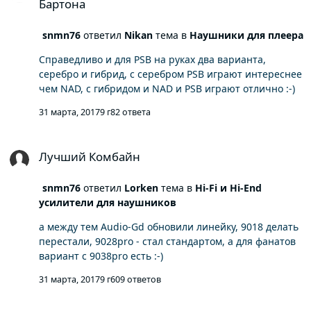
Бартона
snmn76
ответил
Nikan
тема в
Наушники для плеера
Справедливо и для PSB на руках два варианта,
серебро и гибрид, с серебром PSB играют интереснее
чем NAD, с гибридом и NAD и PSB играют отлично :-)
31 марта, 2017
9 г
82 ответа
Лучший Комбайн
Лучший Комбайн
snmn76
ответил
Lorken
тема в
Hi-Fi и Hi-End
усилители для наушников
а между тем Audio-Gd обновили линейку, 9018 делать
перестали, 9028pro - стал стандартом, а для фанатов
вариант с 9038pro есть :-)
31 марта, 2017
9 г
609 ответов
NAD и PSB Speakers - Наушники от Пола Бартона