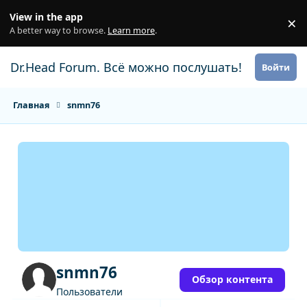
Перейти к содержанию
View in the app
×
Di
A better way to browse.
Learn more
.
Dr.Head Forum. Всё можно послушать!
Войти
Главная
snmn76
snmn76
Обзор контента
Пользователи