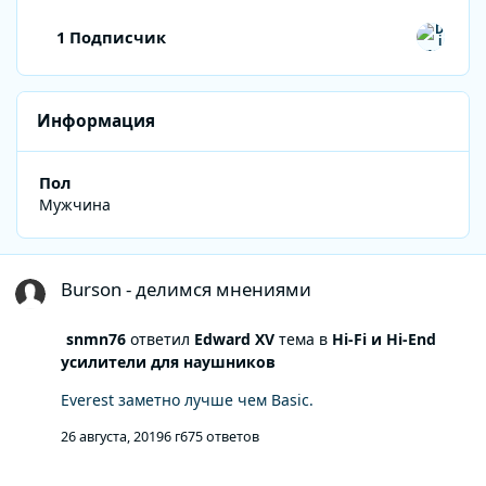
Смотреть всех подписчиков
1 Подписчик
Информация
Пол
Мужчина
Burson - делимся мнениями
Burson - делимся мнениями
snmn76
ответил
Edward XV
тема в
Hi-Fi и Hi-End
усилители для наушников
Everest заметно лучше чем Basic.
26 августа, 2019
6 г
675 ответов
Burson - делимся мнениями