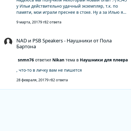
у Ильи действительно удачный экземпляр, т.к. по
памяти, мои играли преснее в стоке. Ну а за Илью я
написать не могу :-)
9 марта, 2017
9 г
82 ответа
NAD и PSB Speakers - Наушники от Пола Бартона
NAD и PSB Speakers - Наушники от Пола
Бартона
snmn76
ответил
Nikan
тема в
Наушники для плеера
, что-то в личку вам не пишется
28 февраля, 2017
9 г
82 ответа