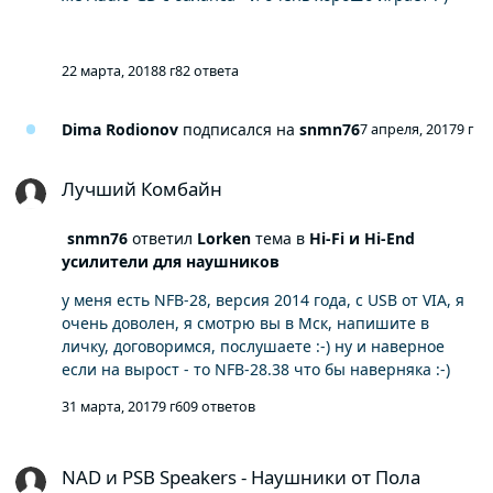
любого ЦАП справедливо - сплит кабель USB +
линейный стабилизированный БП на который
заведется питание USB - даст выигрыш гораздо более
22 марта, 2018
8 г
82 ответа
больший чем танцы с БП компа.
Dima Rodionov
подписался на
snmn76
7 апреля, 2017
9 г
Лучший Комбайн
Лучший Комбайн
snmn76
ответил
Lorken
тема в
Hi-Fi и Hi-End
усилители для наушников
у меня есть NFB-28, версия 2014 года, с USB от VIA, я
очень доволен, я смотрю вы в Мск, напишите в
личку, договоримся, послушаете :-) ну и наверное
если на вырост - то NFB-28.38 что бы наверняка :-)
31 марта, 2017
9 г
609 ответов
NAD и PSB Speakers - Наушники от Пола Бартона
NAD и PSB Speakers - Наушники от Пола