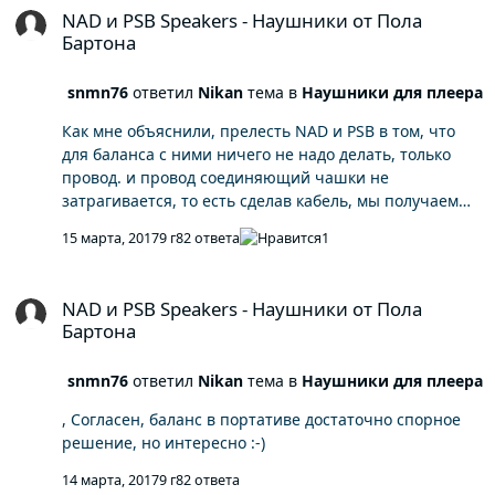
NAD и PSB Speakers - Наушники от Пола
Бартона
snmn76
ответил
Nikan
тема в
Наушники для плеера
Как мне объяснили, прелесть NAD и PSB в том, что
для баланса с ними ничего не надо делать, только
провод. и провод соединяющий чашки не
затрагивается, то есть сделав кабель, мы получаем
ещё один сценарий использования.
15 марта, 2017
9 г
82 ответа
1
NAD и PSB Speakers - Наушники от Пола Бартона
NAD и PSB Speakers - Наушники от Пола
Бартона
snmn76
ответил
Nikan
тема в
Наушники для плеера
, Согласен, баланс в портативе достаточно спорное
решение, но интересно :-)
14 марта, 2017
9 г
82 ответа