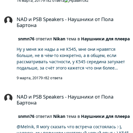
14 марта, 2017
9 г
82 ответа
2
NAD и PSB Speakers - Наушники от Пола Бартона
NAD и PSB Speakers - Наушники от Пола
Бартона
snmn76
ответил
Nikan
тема в
Наушники для плеера
Ну у меня же нады а не К545, мне они нравятся
больше, не в чём-то конкретно, а в общем, если
рассматривать частности, у К545 середина затухает
подальше, за счёт этого кажется что они более
детальны, баса побольше, но в целом, лично мне,
9 марта, 2017
9 г
82 ответа
кажется что над более сбалансированы и ровные, в
общем моя цель в портативе сводится к тому, что бы
NAD и PSB Speakers - Наушники от Пола Бартона
звук моего портатива был максимально приближен к
NAD и PSB Speakers - Наушники от Пола
моему десктопу, мне кажется я этого, с некоторыми
Бартона
отступлениями, добился.
snmn76
ответил
Nikan
тема в
Наушники для плеера
@Melnik, Я могу сказать что встреча состоялась :-),
надеюсь мы получили некоторый новый опыт :-) K545