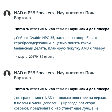
NAD и PSB Speakers - Наушники от Пола Бартона
NAD и PSB Speakers - Наушники от Пола
Бартона
snmn76
ответил
Nikan
тема в
Наушники для плеера
, Сейчас Oyaide HPC-35, заказал на попробовать
серебросодержащий, с целью понять какой
балансный делать, планирую покупку AM3 к плееру.
14 марта, 2017
9 г
82 ответа
NAD и PSB Speakers - Наушники от Пола Бартона
NAD и PSB Speakers - Наушники от Пола
Бартона
snmn76
ответил
Nikan
тема в
Наушники для плеера
, по сравнению с NAD несколько поострее на верхах,
в целом я очень доволен :-) Провода вот скоро
созреют, предполагаю что станет ещё лучше :-)