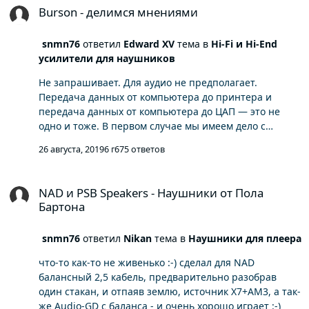
Burson - делимся мнениями
snmn76
ответил
Edward XV
тема в
Hi-Fi и Hi-End
усилители для наушников
Не запрашивает. Для аудио не предполагает.
Передача данных от компьютера до принтера и
передача данных от компьютера до ЦАП — это не
одно и тоже. В первом случае мы имеем дело с
асинхронной пакетной передачей данных с
26 августа, 2019
6 г
675 ответов
коррекцией ошибок. Во втором случае мы имеем дело
с потоковой передачей данных, без коррекции
NAD и PSB Speakers - Наушники от Пола Бартона
ошибок. 1. все аудио-устройства обязаны быть
NAD и PSB Speakers - Наушники от Пола
изохронными. Выходит, никакого аппаратного
Бартона
повтора. 2. Единственный способ контроля ошибок,
предусмотренный в спецификации — контрольная
snmn76
ответил
Nikan
тема в
Наушники для плеера
сумма. Коррекция не делается. 3. Синхронность/
асинхронность в этом случае описывает тактование
что-то как-то не живенько :-) сделал для NAD
сигнала, точнее - кто за это отвечает. Сихронный —
балансный 2,5 кабель, предварительно разобрав
тактуется источником. Асихронный — тактуется
один стакан, и отпаяв землю, источник X7+AM3, а так-
приемником. Про улучшение качества с компа, для
же Audio-GD с баланса - и очень хорошо играет :-)