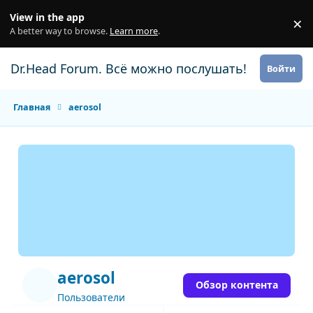
Перейти к содержанию
View in the app
×
Di
A better way to browse.
Learn more
.
Dr.Head Forum. Всё можно послушать!
Войти
Главная
aerosol
aerosol
Обзор контента
Пользователи