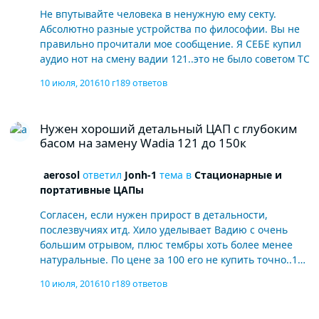
меня транзистор. Хило же лично я бы себе не купил,
Не впутывайте человека в ненужную ему секту.
на сундуке много владельцев и обзоров, если
Абсолютно разные устройства по философии. Вы не
интересно - почитайте. Основной для меня
правильно прочитали мое сообщение. Я СЕБЕ купил
недостаток - это вялость, отстраненность, старание
аудио нот на смену вадии 121..это не было советом ТС
играть музыку мониторно..тембры хоть и живые но
не цепляют. На счет аудио нота - это то что я искал,
10 июля, 2016
10 г
189 ответов
мне важны эмоции, густые тембры, вовлечение,
музыкальность..если вам нужна гипердетальность и
Нужен хороший детальный ЦАП с глубоким басом на замену Wad
Нужен хороший детальный ЦАП с глубоким
чип сабре, нравится цифровой жесткий звук то аудио
басом на замену Wadia 121 до 150к
нот точно не ваше..хотя по разрешению вадию он
значительно превосходит..Там мультибитный чип он
не может оставить равнодушным)) даже самая
aerosol
ответил
Jonh-1
тема в
Стационарные и
простая "нулевка" (она на дельтасигме но отличной!)
портативные ЦАПы
звучит здорово. Странно, а почему Chord Mojo
Согласен, если нужен прирост в детальности,
(можно попробовать и Hugo половить) ни кто не
послезвучиях итд. Хило уделывает Вадию с очень
упомянул? Я думал для ушного тракта это лучший
большим отрывом, плюс тембры хоть более менее
вариант, владельцы кипятком писают..(сам не
натуральные. По цене за 100 его не купить точно..150
слушал)
в среднем по рынку. Но лично я не стал брать Хило а
10 июля, 2016
10 г
189 ответов
остановился на Audio Note на замену 121.
А какой плеер кто использует под Mac?