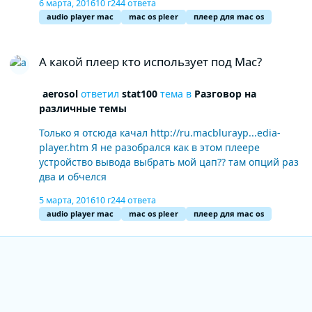
6 марта, 2016
10 г
244 ответа
audio player mac
mac os pleer
плеер для mac os
А какой плеер кто использует под Mac?
А какой плеер кто использует под Mac?
aerosol
ответил
stat100
тема в
Разговор на
различные темы
Только я отсюда качал http://ru.macblurayp...edia-
player.htm Я не разобрался как в этом плеере
устройство вывода выбрать мой цап?? там опций раз
два и обчелся
5 марта, 2016
10 г
244 ответа
audio player mac
mac os pleer
плеер для mac os