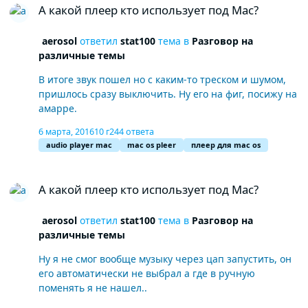
А какой плеер кто использует под Mac?
aerosol
ответил
stat100
тема в
Разговор на
различные темы
В итоге звук пошел но с каким-то треском и шумом,
пришлось сразу выключить. Ну его на фиг, посижу на
амарре.
6 марта, 2016
10 г
244 ответа
audio player mac
mac os pleer
плеер для mac os
А какой плеер кто использует под Mac?
А какой плеер кто использует под Mac?
aerosol
ответил
stat100
тема в
Разговор на
различные темы
Ну я не смог вообще музыку через цап запустить, он
его автоматически не выбрал а где в ручную
поменять я не нашел..