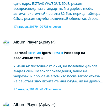
одно ядро, EXTRAS WAVEOUT, IDLE, режим
воспроизведения стандартный и gapless mode,
автомат системной частоты 32 бит, период таймера
0,5мс, режим службы включен..В общем как Игорь
писал когда последняя версия выпускалась такие
17 января, 2017
9 г
20 738 ответов
настройки я и применил.
Album Player (Aplayer)
Album Player (Aplayer)
aerosol
ответил
IgorA
тема в
Разговор на
различные темы
У меня AP постоянно глючит, на половине файлов
выдает ошибку воиспроизведения, чаще на
хайрезах..и проблема в том что после такого отказа
не работает звук вконтакте или ютубе, ни на других
штатных плеерах винды. В чем проблема может
17 января, 2017
9 г
20 738 ответов
быть? Я уже боюсь его запускать..самое странное что
при следующем запуске системы он может начать
Album Player (Aplayer)
воспроизводить файлы на которые ругался в
Album Player (Aplayer)
прошлый раз.