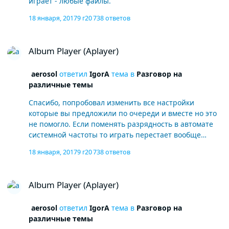
играет - любые файлы.
18 января, 2017
9 г
20 738 ответов
Album Player (Aplayer)
Album Player (Aplayer)
aerosol
ответил
IgorA
тема в
Разговор на
различные темы
Спасибо, попробовал изменить все настройки
которые вы предложили по очереди и вместе но это
не помогло. Если поменять разрядность в автомате
системной частоты то играть перестает вообще
любые файлы, вернул на 32 бита..вообще проблема
18 января, 2017
9 г
20 738 ответов
конкретно с хайрезами 24/44 и 24/96 - на них и дает
сбой. Поменял WAVE OUT на ASIO все стало играть,
Album Player (Aplayer)
даже эти злощастные хайрезы но сам звук с асио
Album Player (Aplayer)
хуже.
aerosol
ответил
IgorA
тема в
Разговор на
различные темы