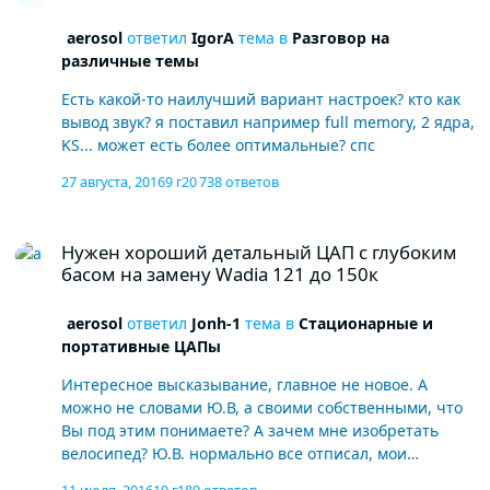
aerosol
ответил
IgorA
тема в
Разговор на
различные темы
Есть какой-то наилучший вариант настроек? кто как
вывод звук? я поставил например full memory, 2 ядра,
KS... может есть более оптимальные? спс
27 августа, 2016
9 г
20 738 ответов
Нужен хороший детальный ЦАП с глубоким басом на замену Wad
Нужен хороший детальный ЦАП с глубоким
басом на замену Wadia 121 до 150к
aerosol
ответил
Jonh-1
тема в
Стационарные и
портативные ЦАПы
Интересное высказывание, главное не новое. А
можно не словами Ю.В, а своими собственными, что
Вы под этим понимаете? А зачем мне изобретать
велосипед? Ю.В. нормально все отписал, мои
ощущения совпали. Если хотите развернуто - звук