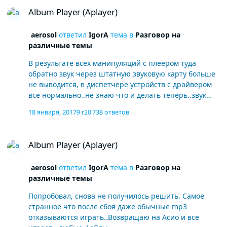
Album Player (Aplayer)
Album Player (Aplayer)
aerosol
ответил
IgorA
тема в
Разговор на
различные темы
В результате всех манипуляций с плеером туда
обратно звук через штатную звуковую карту больше
не выводится, в диспетчере устройств с драйвером
все нормально..не знаю что и делать теперь..звук
только через цап и наушники
18 января, 2017
9 г
20 738 ответов
Album Player (Aplayer)
Album Player (Aplayer)
aerosol
ответил
IgorA
тема в
Разговор на
различные темы
Попробовал, снова не получилось решить. Самое
странное что после сбоя даже обычные mp3
отказываются играть..Возвращаю на Асио и все