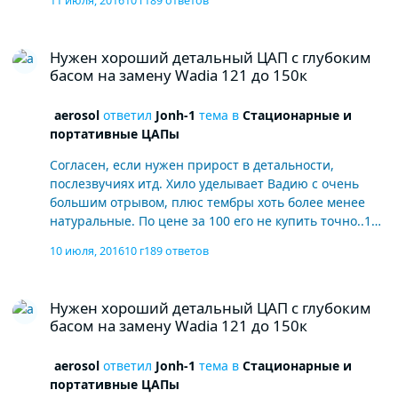
11 июля, 2016
10 г
189 ответов
разряженный, плотности и злости (особенно по вч)
не хватает, нерва не хватает, нет эмоцианального
Нужен хороший детальный ЦАП с глубоким басом на замену Wad
нагнетания...ощущение было такое - ну играет и
Нужен хороший детальный ЦАП с глубоким
играет, деталей много, тембры правильные..и что
басом на замену Wadia 121 до 150к
дальше? скукота.
aerosol
ответил
Jonh-1
тема в
Стационарные и
портативные ЦАПы
Согласен, если нужен прирост в детальности,
послезвучиях итд. Хило уделывает Вадию с очень
большим отрывом, плюс тембры хоть более менее
натуральные. По цене за 100 его не купить точно..150
в среднем по рынку. Но лично я не стал брать Хило а
10 июля, 2016
10 г
189 ответов
остановился на Audio Note на замену 121. Вы
напрямую сравнивали Вадю с хило? Аудио Нот не
Нужен хороший детальный ЦАП с глубоким басом на замену Wad
слышал.. Ниже писали про другую концепцию звука..
Нужен хороший детальный ЦАП с глубоким
В чем она проявляется? Да, я напрямую
басом на замену Wadia 121 до 150к
сравнивал..Вадия со штатным бп очень слабый цап,
звук жесткий звонкий не музыкальный, долго
aerosol
ответил
Jonh-1
тема в
Стационарные и
подбирал кабели, потом плюнул на все и продал..
портативные ЦАПы
такие цапы лучше ставить к ламповому усилению а у