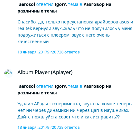
aerosol
ответил
IgorA
тема в
Разговор на
различные темы
Спасибо, да, только переустановка драйверов asus и
realtek вернули звук..жаль что не получилось у меня
подружиться с плеером, звук с него очень
качественный
18 января, 2017
9 г
20 738 ответов
Album Player (Aplayer)
Album Player (Aplayer)
aerosol
ответил
IgorA
тема в
Разговор на
различные темы
Удалил AP для эксперимента, звука на компе теперь
нет ни через динамики ни через цап в наушниках.
Дайте пожалуйста совет что и как исправить??
18 января, 2017
9 г
20 738 ответов