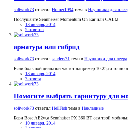
soliwork73
ответил
Homer1994
тема в
Наушники для плее
Послушайте Sennheiser Momentum On-Ear или CAL!2
18 января, 2014
5 ответов
арматура или гибрид
soliwork73
ответил
sanders31
тема в
Наушники для плеера
Если большой диапазон частот например 10-25,то точно 
18 января, 2014
3 ответа
Помогите выбрать гарнитуру для м
soliwork73
ответил
HellFish
тема в
Накладные
Бери Bose AE2w,а Sennhaiser PX 360 BT east твой мобиль
10 января, 2014