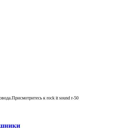
овода.Присмотритесь к rock it sound r-50
ушники