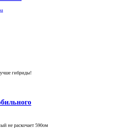
ра
лучше гибриды!
обильного
ный не раскочает 590ом