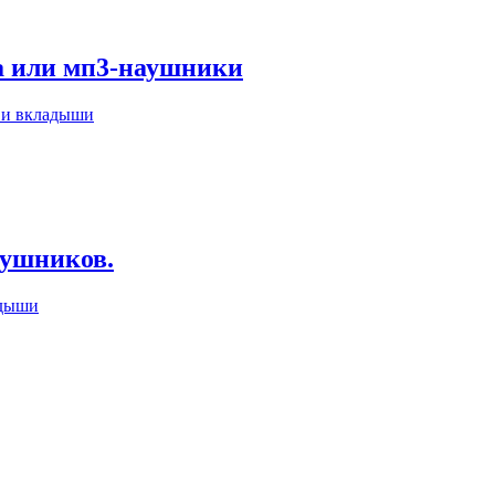
а или мп3-наушники
 и вкладыши
наушников.
адыши