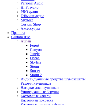
Personal Audio
Hi-Fi аудио
PRO аудио
Гейминг аудио
Музыка
Custom Shop
Аксессуары
Правила
Custom IEM
Aurian
Forest
Canyon
Jungle
Ocean
Skyline
Storm
Sunset
Storm 2
Индивидуальные средства шумозащиты
Решелл наушников
Насадки для наушников
Универсальные беруши
Кастомные кабели
Кастомная покраска
Кастомизация микрофонов