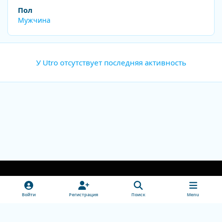
Пол
Мужчина
У Utro отсутствует последняя активность
Light Mode
Dark Mode
System Preference
v
Войти
Регистрация
Поиск
Menu
k
Обратная связь
Cookie-файлы
doctorhead.ru
Powered by
Invision Community