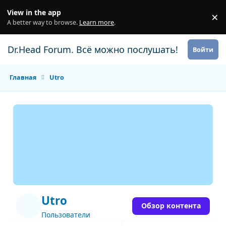
Перейти к содержанию
View in the app
×
Di
A better way to browse.
Learn more
.
Dr.Head Forum. Всё можно послушать!
Войти
Главная
Utro
Utro
Обзор контента
Пользователи