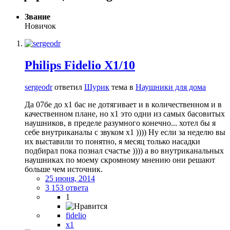
Звание
Новичок
Philips Fidelio X1/10
sergeodr
ответил
Шурик
тема в
Наушники для дома
Да 07бе до х1 бас не дотягивает и в количественном и в
качественном плане, но х1 это одни из самых басовитых
наушников, в пределе разумного конечно... хотел бы я
себе внутриканалы с звуком х1 )))) Ну если за неделю вы
их выставили то понятно, я месяц только насадки
подбирал пока познал счастье )))) а во внутриканальных
наушниках по моему скромному мнению они решают
больше чем источник.
25 июня, 2014
3 153 ответа
1
fidelio
x1