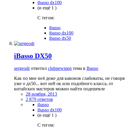
ibasso dx100
(и ещё 1 )
C тегом:
ibasso
ibasso dx100
ibasso dx50
iBasso DX50
sergeodr
ответил
clubnewmen
тема в
Ibasso
Как по мне ие4 деже для кавонов слабоваты, не говоря
уже о дх50... вот ие8 ок или подобного класса, от
китайских мастеров можно найти подешевле
28 ноября, 2013
2 879 ответов
ibasso
ibasso dx100
(и ещё 1 )
C тегом: