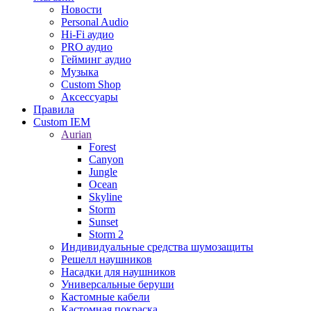
Новости
Personal Audio
Hi-Fi аудио
PRO аудио
Гейминг аудио
Музыка
Custom Shop
Аксессуары
Правила
Custom IEM
Aurian
Forest
Canyon
Jungle
Ocean
Skyline
Storm
Sunset
Storm 2
Индивидуальные средства шумозащиты
Решелл наушников
Насадки для наушников
Универсальные беруши
Кастомные кабели
Кастомная покраска