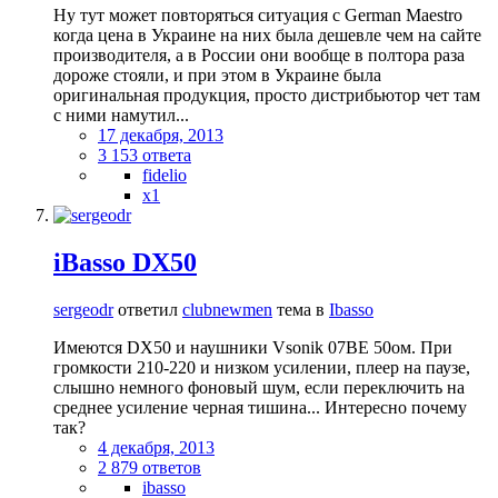
Ну тут может повторяться ситуация с German Maestro
когда цена в Украине на них была дешевле чем на сайте
производителя, а в России они вообще в полтора раза
дороже стояли, и при этом в Украине была
оригинальная продукция, просто дистрибьютор чет там
с ними намутил...
17 декабря, 2013
3 153 ответа
fidelio
x1
iBasso DX50
sergeodr
ответил
clubnewmen
тема в
Ibasso
Имеются DX50 и наушники Vsonik 07ВЕ 50ом. При
громкости 210-220 и низком усилении, плеер на паузе,
слышно немного фоновый шум, если переключить на
среднее усиление черная тишина... Интересно почему
так?
4 декабря, 2013
2 879 ответов
ibasso