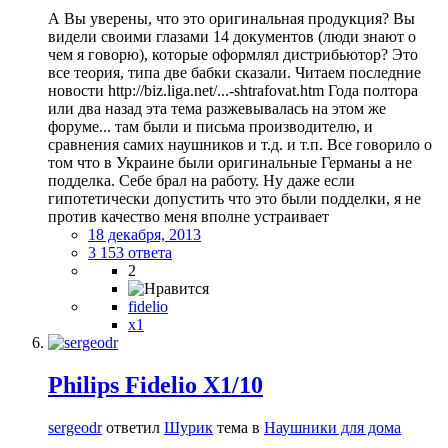
А Вы уверены, что это оригинальная продукция? Вы
видели своими глазами 14 документов (люди знают о
чем я говорю), которые оформлял дистрибьютор? Это
все теория, типа две бабки сказали. Читаем последние
новости http://biz.liga.net/...-shtrafovat.htm Года полтора
или два назад эта тема разжевывалась на этом же
форуме... там были и письма производителю, и
сравнения самих наушников и т.д. и т.п. Все говорило о
том что в Украине были оригинальные Германы а не
подделка. Себе брал на работу. Ну даже если
гипотетически допустить что это были подделки, я не
против качество меня вполне устраивает
18 декабря, 2013
3 153 ответа
2
fidelio
x1
Philips Fidelio X1/10
sergeodr
ответил
Шурик
тема в
Наушники для дома