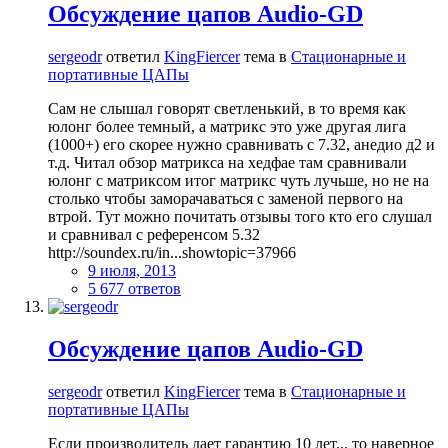
Обсуждение цапов Audio-GD
sergeodr
ответил
KingFiercer
тема в
Стационарные и
портативные ЦАПы
Сам не слышал говорят светленький, в то время как
юлонг более темный, а матрикс это уже другая лига
(1000+) его скорее нужно сравнивать с 7.32, анедио д2 и
т.д. Читал обзор матрикса на хедфае там сравнивали
юлонг с матриксом итог матрикс чуть лучьше, но не на
столько чтобы заморачаваться с заменой первого на
втрой. Тут можно почитать отзывы того кто его слушал
и сравнивал с референсом 5.32
http://soundex.ru/in...showtopic=37966
9 июля, 2013
5 677 ответов
Обсуждение цапов Audio-GD
sergeodr
ответил
KingFiercer
тема в
Стационарные и
портативные ЦАПы
Если производитель дает гарантию 10 лет... то наверное