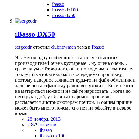
ibasso
ibasso dx100
ibasso dx50
iBasso DX50
sergeodr
ответил
clubnewmen
тема в
Ibasso
Я заметил одну особенность, сайты у китайских
производителей очень кустарные... ну очень очень...
сразу на ум сайт аудиогадов, и по ходу им в лом там че-
то крутить чтобы выложить очередную прошивку,
поэтому наверное заливают куда-то на файл обменник и
дальше по сарафанному радио все уходит... Если не кто
не материться можно и на сайте нарисовать... когда до
него руки дойдут Или как вариант прошивка
рассылается дистрибьюторам почтой. В общем причин
может быть много почему его нет на офсайте в первое
время.
28 ноября, 2013
2 879 ответов
ibasso
ibasso dx100