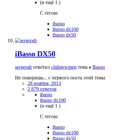
(и ещё 1 )
C тегом:
ibasso
ibasso dx100
ibasso dx50
iBasso DX50
sergeodr
ответил
clubnewmen
тема в
Ibasso
Не поверишь... с первого поста этой темы
28 ноября, 2013
2 879 ответов
ibasso
ibasso dx100
(и ещё 1 )
C тегом:
ibasso
ibasso dx100
ibasso dx50