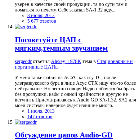
уверен в качестве своей продукции, та по сути там и
ломаться то нечему. Себе заказал SA-1.32 жду...
8 июля, 2013
5 677 ответов
Посоветуйте ЦАП с
мягким,темным звучанием
sergeodr
ответил
Alexey_1978K
тема в
Стационарные и
портативные ЦАПы
У меня та же фобия на АСУС как и у ТС, после
ультразвукового бура в лице Асус СТХ ищу что-то более
нейтральное. Но честно говоря Надю побоялся бы брать
без прослушки, кабы с одной крайности в другую не
вступить Присматриваюсь к Audio GD SA-1.32, SA2 для
моей системы наверное будет излишне много.
1 июля, 2013
147 ответов
Обсуждение цапов Audio-GD