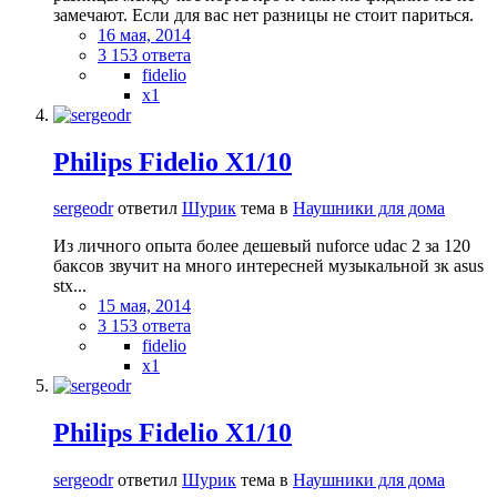
замечают. Если для вас нет разницы не стоит париться.
16 мая, 2014
3 153 ответа
fidelio
x1
Philips Fidelio X1/10
sergeodr
ответил
Шурик
тема в
Наушники для дома
Из личного опыта более дешевый nuforce udac 2 за 120
баксов звучит на много интересней музыкальной зк asus
stx...
15 мая, 2014
3 153 ответа
fidelio
x1
Philips Fidelio X1/10
sergeodr
ответил
Шурик
тема в
Наушники для дома