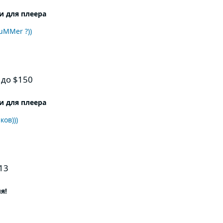
 для плеера
uMMer ?))
 до $150
 для плеера
ков)))
13
я!