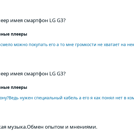
он LG G3?
леер имея смартфон LG G3?
вные плееры
смело можно покупать его а то мне громкости не хватает на не
он LG G3?
леер имея смартфон LG G3?
вные плееры
ну?Ведь нужен специальный кабель а его я как понял нет в ком
н опытом и мнениями.
кая музыка.Обмен опытом и мнениями.