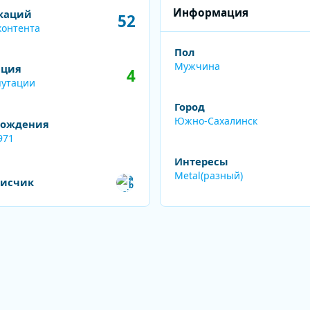
нта
Информация
каций
52
контента
Пол
Мужчина
ация
4
путации
Город
Южно-Сахалинск
рождения
971
Интересы
ех подписчиков
Metal(разный)
писчик