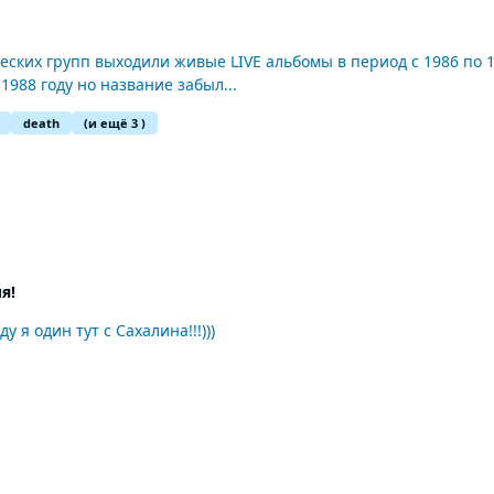
риод с 1986 по 1988 год? Слышал в школе у одного товарища живой
1988 году но название забыл...
death
(и ещё 3 )
я!
я один тут с Сахалина!!!)))