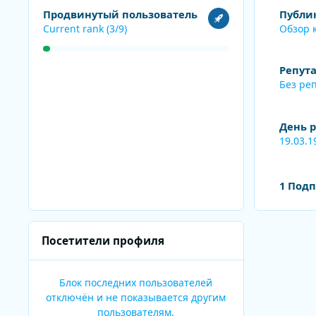
Посмотреть все
Обзор конте
Продвинутый пользователь
Публи
Current rank (3/9)
Обзор 
Репут
Без ре
День 
19.03.1
Смотреть вс
1 Под
Посетители профиля
Блок последних пользователей
отключён и не показывается другим
пользователям.