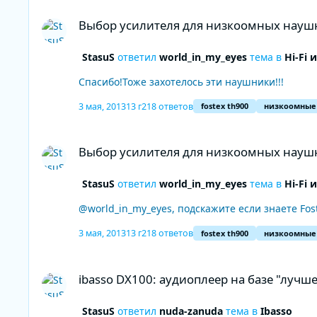
Выбор усилителя для низкоомных наушников
Выбор усилителя для низкоомных науш
StasuS
ответил
world_in_my_eyes
тема в
Hi-Fi
Спасибо!Тоже захотелось эти наушники!!!
3 мая, 2013
13 г
218 ответов
fostex th900
низкоомные
Выбор усилителя для низкоомных наушников
Выбор усилителя для низкоомных науш
StasuS
ответил
world_in_my_eyes
тема в
Hi-Fi
@world_in_my_eyes, подскажите если знаете Fo
3 мая, 2013
13 г
218 ответов
fostex th900
низкоомные
ibasso DX100: аудиоплеер на базе "лучшего в мире ЦАП"
ibasso DX100: аудиоплеер на базе "лучш
StasuS
ответил
nuda-zanuda
тема в
Ibasso