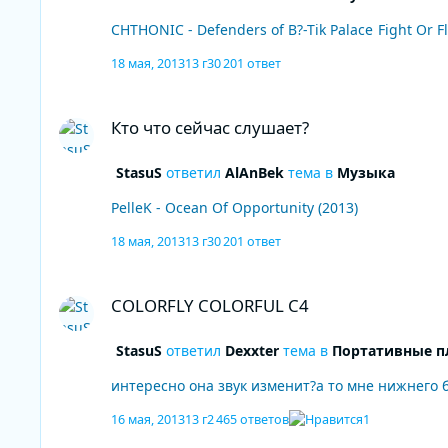
CHTHONIC - Defenders of
18 мая, 2013
13 г
30 201 ответ
Кто что сейчас слушает?
Кто что сейчас слушает?
StasuS
ответил
AlAnBek
тема в
Музыка
PelleK - Ocean Of Opportunity (2013)
18 мая, 2013
13 г
30 201 ответ
COLORFLY COLORFUL C4
COLORFLY COLORFUL C4
StasuS
ответил
Dexxter
тема в
Портативные п
интересно она звук изменит?а то мне нижнего ба
16 мая, 2013
13 г
2 465 ответов
1