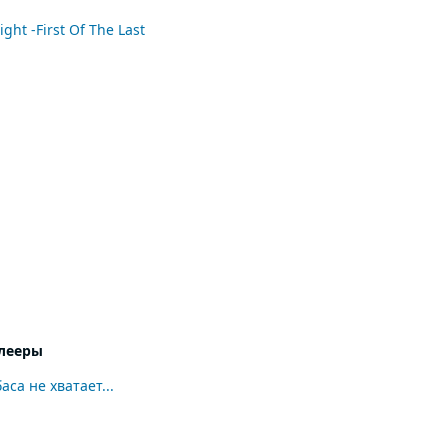
 B?-Tik Palace Fight Or Flight -First Of The Last
лееры
са не хватает...