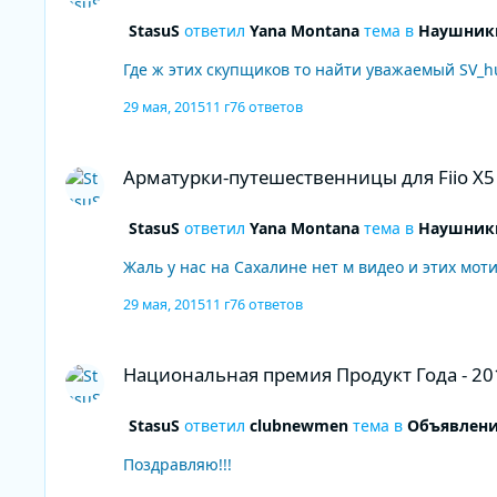
StasuS
ответил
Yana Montana
тема в
Наушники
Где ж этих скупщиков то найти уважаемый SV_h
29 мая, 2015
11 г
76 ответов
Арматурки-путешественницы для Fiio X5 до $150
Арматурки-путешественницы для Fiio X5
StasuS
ответил
Yana Montana
тема в
Наушники
Жаль у нас на Сахалине нет м видео и этих моти
29 мая, 2015
11 г
76 ответов
Национальная премия Продукт Года - 2013
Национальная премия Продукт Года - 20
StasuS
ответил
clubnewmen
тема в
Объявлени
Поздравляю!!!