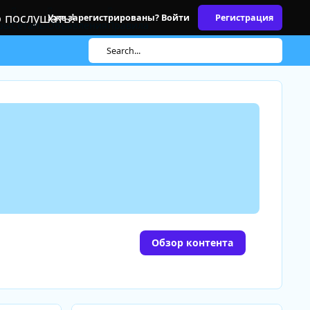
о послушать!
Уже зарегистрированы? Войти
Регистрация
ры
Сетапы
Объявления
Правила
Search...
Обзор контента