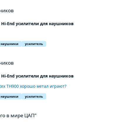
ников
 и Hi-End усилители для наушников
 наушники
усилитель
ников
 и Hi-End усилители для наушников
stex TH900 хорошо метал играют?
 наушники
усилитель
его в мире ЦАП"