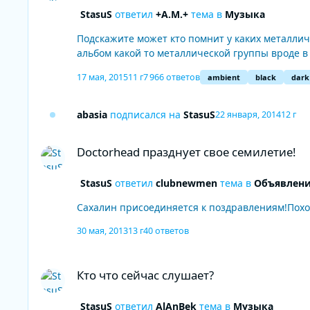
StasuS
ответил
+A.M.+
тема в
Музыка
Подскажите может кто помнит у каких металлических групп выходили живые LIVE альбомы в пе
альбом какой то металлической группы вроде в 
17 мая, 2015
11 г
7 966 ответов
ambient
black
dark
abasia
подписался на
StasuS
22 января, 2014
12 г
Doctorhead празднует свое семилетие!
Doctorhead празднует свое семилетие!
StasuS
ответил
clubnewmen
тема в
Объявлени
Сахалин присоединяется к поздравлениям!Походу 
30 мая, 2013
13 г
40 ответов
Кто что сейчас слушает?
Кто что сейчас слушает?
StasuS
ответил
AlAnBek
тема в
Музыка