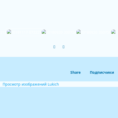
Previous carousel slide
Next carousel slide
Share
Подписчики
Просмотр изображений Lukich