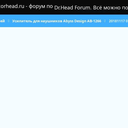
Dr.Head Forum. Всё можно п
Медиа
Форумы
Обзоры
Се
лей
Усилитель для наушников Abyss Design AB-1266
20181117 0