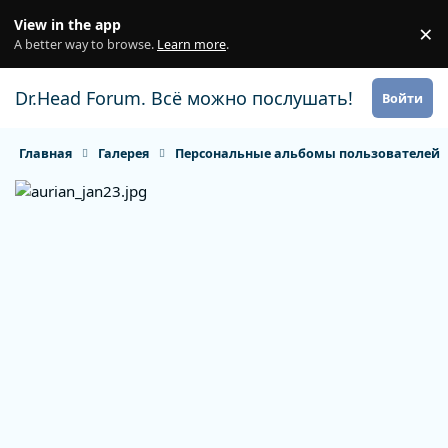
Перейти к содержанию
View in the app
×
Di
A better way to browse.
Learn more
.
Dr.Head Forum. Всё можно послушать!
Войти
Главная
Галерея
Персональные альбомы пользователей