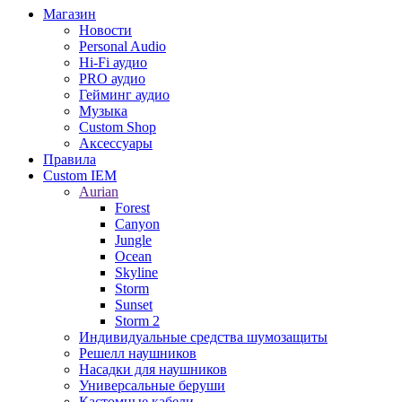
Магазин
Новости
Personal Audio
Hi-Fi аудио
PRO аудио
Гейминг аудио
Музыка
Custom Shop
Аксессуары
Правила
Custom IEM
Aurian
Forest
Canyon
Jungle
Ocean
Skyline
Storm
Sunset
Storm 2
Индивидуальные средства шумозащиты
Решелл наушников
Насадки для наушников
Универсальные беруши
Кастомные кабели