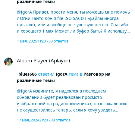
различные темы
@IgorA Привет, прости меня, ты можешь мне помочь
? Огни Танто Кон я file ISO SACD I -файлы иногда
прыгают, или я вообще не чувствую песню. Спасибо
и хорошего 1 мая Может ли буфер быть? Я использую
топпинг DAC E30II и последнюю версию Aplayer В
1 мая, 2025
1 г
20 738 ответов
карте это и в сет -игроке по умолчанию до 256
Album Player (Aplayer)
Album Player (Aplayer)
blues666
ответил
IgorA
тема в
Разговор на
различные темы
@IgorA извините, я надеялся в последнем
обновлении будет реализован просмотр
изображений на радиоприемниках, но к сожалению
не осуществилось теперь, если я хочу увидеть
изображения, мне всегда нужно следовать тому, что
17 мая, 2024
2 г
20 738 ответов
вы опубликовали некоторое время назад? Спасибо
translate или мне придется применить какую-то
Album Player (Aplayer)