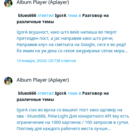
Album Player (Aplayer)
blues666
ответил
IgorA
тема в
Разговор на
различные темы
IgorA всушност, како што веќе напиша во твојот
претходен пост, а јас направив како што рече;
Направив клуч на сметката на Google, сега е во ред!!
Ќе имам на ум дека со секое ажурирање сепак морав
да ги внесувам копчињата infatti , come appunto lo
14 января, 2024
2 г
20 738 ответов
avevi già scritto nel tuo post precedente , e ho fatto
come hai detto tu ; ho creato chiave su account google ,
Album Player (Aplayer)
ora è Ok !! terrò presente che , ad ogni update dovò
Album Player (Aplayer)
immettere ancora le chiavi
blues666
ответил
IgorA
тема в
Разговор на
различные темы
IgorA ciao во врска со вашиот пост како одговор на
ова : blues666, PolarLight Для конкретного API key есть
ограничение на 1000 картинок / 100 запросов в сутки.
Поэтому для каждого рабочего места лучше