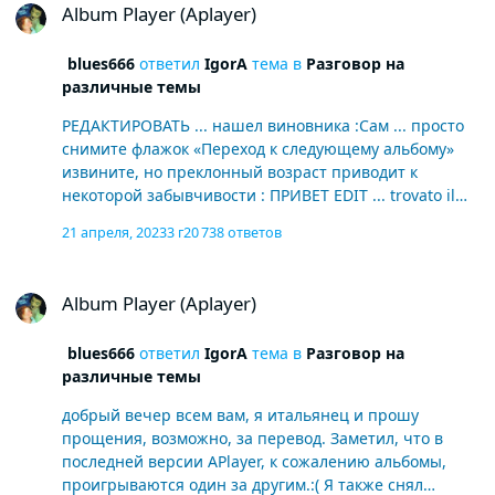
Album Player (Aplayer)
blues666
ответил
IgorA
тема в
Разговор на
различные темы
РЕДАКТИРОВАТЬ ... нашел виновника :Сам ... просто
снимите флажок «Переход к следующему альбому»
извините, но преклонный возраст приводит к
некоторой забывчивости : ПРИВЕТ EDIT ... trovato il
colpevole Me stesso ...bastava deselezionare " Moving
21 апреля, 2023
3 г
20 738 ответов
to the next album " scusate , ma l'età avanzata , porta
ad alcune dimenticanze ciao
Album Player (Aplayer)
Album Player (Aplayer)
blues666
ответил
IgorA
тема в
Разговор на
различные темы
добрый вечер всем вам, я итальянец и прошу
прощения, возможно, за перевод. Заметил, что в
последней версии APlayer, к сожалению альбомы,
проигрываются один за другим.:( Я также снял