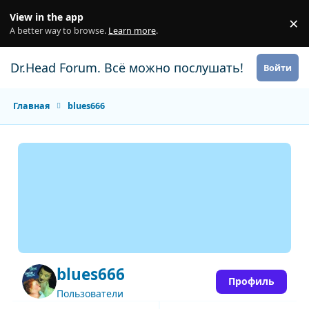
Перейти к содержанию
View in the app
×
Di
A better way to browse.
Learn more
.
Dr.Head Forum. Всё можно послушать!
Войти
Главная
blues666
blues666
Профиль
Пользователи