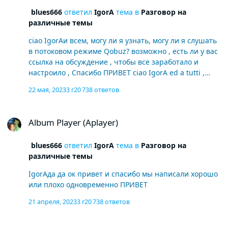
blues666
ответил
IgorA
тема в
Разговор на
различные темы
ciao IgorAи всем, могу ли я узнать, могу ли я слушать
в потоковом режиме Qobuz? возможно , есть ли у вас
ссылка на обсуждение , чтобы все заработало и
настроило , Спасибо ПРИВЕТ ciao IgorA ed a tutti ,
potrei sapere se posso , ascoltare in streaming Qobuz ?
22 мая, 2023
3 г
20 738 ответов
eventualmente , avete qualche link a discussione , per
farlo funzionare e configurare , grazie ciao
Album Player (Aplayer)
Album Player (Aplayer)
blues666
ответил
IgorA
тема в
Разговор на
различные темы
IgorAда да ок привет и спасибо мы написали хорошо
или плохо одновременно ПРИВЕТ
21 апреля, 2023
3 г
20 738 ответов
Album Player (Aplayer)