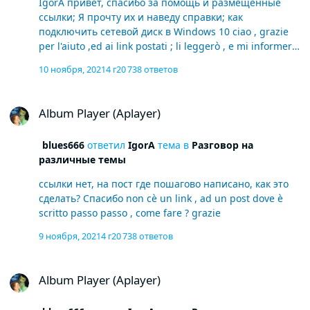
IgorA привет, спасибо за помощь и размещенные
grado di impostazioni varie uso semplicemente un DAC
ссылки; Я прочту их и наведу справки; как
Fiio Mark Q1 Mk , e impostato full memory , ASIO , 32b
подключить сетевой диск в Windows 10 ciao , grazie
ed un PC. i5 8gb qui le voci , son molto belle ! grazie P.S.
per l'aiuto ,ed ai link postati ; li leggerò , e mi informerò
@IgorA ti avevo scritto tempo addietro , per come
; come connettere un'unità di rete in Windows 10.
collegare in rete ; 2 PC .purtroppo non sono stato
10 ноября, 2021
4 г
20 738 ответов
capace , MEA Culpa che bello , se fossi stato un tuo
connazionale , o viceversa... in modo che non vi
Album Player (Aplayer)
sarebbero stati un muri per le nostre diverse lingue .
Album Player (Aplayer)
grazie ugualmente
blues666
ответил
IgorA
тема в
Разговор на
различные темы
ссылки нет, на пост где пошагово написано, как это
сделать? Спасибо non cè un link , ad un post dove è
scritto passo passo , come fare ? grazie
9 ноября, 2021
4 г
20 738 ответов
Album Player (Aplayer)
Album Player (Aplayer)