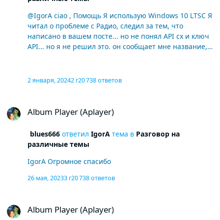
cx non sò , come e dove vedere queste Api aiuto
@IgorA ciao , Помощь Я использую Windows 10 LTSC Я
читал о проблеме с Радио, следил за тем, что
написано в вашем посте... но не понял API cx и ключ
API... но я не решил это. он сообщает мне название,
но я не вижу обложку альбома или изображения, как
я, даже в новой загруженной версии я не вижу
воспроизводимых обложек альбома (только по радио)
2 января, 2024
2 г
20 738 ответов
Translate Aiuto uso Windowws 10 LTSC ho letto del
problema delle Radio , ho eseguito quello che cè scritto
Album Player (Aplayer)
, nel tuo post ...ma non ho compreso API cx e Api Key ...
Album Player (Aplayer)
ma non ho risolto . mi dice il titolo ma , non vedo
copertina album , o le immagini come faccio , anche con
blues666
ответил
IgorA
тема в
Разговор на
la nuova versione scaricata non riesco a vedere
различные темы
copertine dell'Album riprodotto ( solo nelle Radio )
IgorA Огромное спасибо
26 мая, 2023
3 г
20 738 ответов
Album Player (Aplayer)
Album Player (Aplayer)