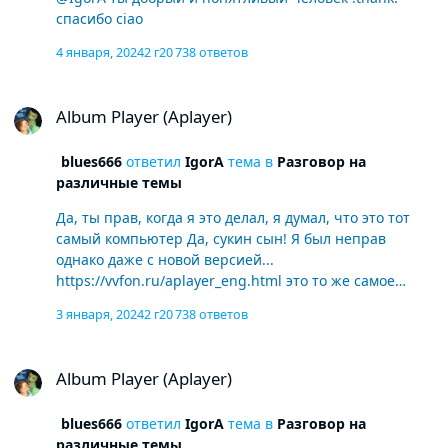
спасибо ciao
4 января, 2024
2 г
20 738 ответов
Album Player (Aplayer)
Album Player (Aplayer)
blues666
ответил
IgorA
тема в
Разговор на
различные темы
Да, ты прав, когда я это делал, я думал, что это тот
самый компьютер Да, сукин сын! Я был неправ
однако даже с новой версией...
https://vvfon.ru/aplayer_eng.html это то же самое
Игорь, прости меня Я не поняла, что мне делать с
3 января, 2024
2 г
20 738 ответов
пчелами, но не знаю, как и где увидеть этих пчел
помощь Si Hai ragione , qundo l'ho fatto pensavo fosse
Album Player (Aplayer)
il PC giusto YeahK SOB ! ho sbagliato comunque , anche
Album Player (Aplayer)
con la versione nuova ...
https://vvfon.ru/aplayer_eng.html è uguale Igor
blues666
ответил
IgorA
тема в
Разговор на
perdonami non ho compreso , come devo fare con le API
различные темы