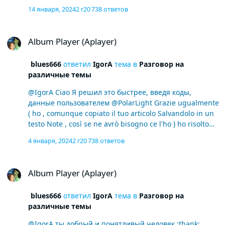
использовать индивидуальный google аккаунт.
14 января, 2024
2 г
20 738 ответов
Направив како што рече, и... за жал да, помошта
од@PolarLight работеше, додека не ја инсталирав
Album Player (Aplayer)
новата верзија...и веќе не работеше ora funziona ви
Album Player (Aplayer)
благодарам повторно на сите вас 2
blues666
ответил
IgorA
тема в
Разговор на
различные темы
@IgorA Ciao Я решил это быстрее, введя коды,
данные пользователем @PolarLight Grazie ugualmente
( ho , comunque copiato il tuo articolo Salvandolo in un
testo Note , così se ne avrò bisogno ce l'ho ) ho risolto
più velocemente , immettendo codici dati dall'utente
4 января, 2024
2 г
20 738 ответов
@PolarLight Grazie ugualmente ( ho , comunque copiato
il tuo articolo Salvandolo in un testo Note , così se ne
Album Player (Aplayer)
avrò bisogno ce l'ho )
Album Player (Aplayer)
blues666
ответил
IgorA
тема в
Разговор на
различные темы
@IgorA ты добрый и понятливый человек :thank: