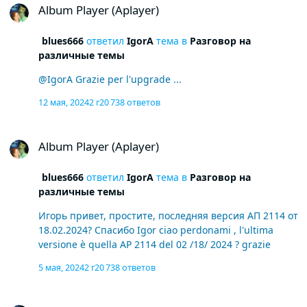
новую инструкцию ciao perdona , speravo nell'ultimo
Album Player (Aplayer)
aggiornamento ,venisse implementato la visione delle
immagini nelle radio , ma purtoppo non è stato
blues666
ответил
IgorA
тема в
Разговор на
esaudito ora se volessi vedere le immagini , devo
различные темы
sempre seguire quello che mi avevi postato tempo fa ?
oppure devo applicare qualche nuova istruzione
@IgorA Grazie per l'upgrade ...
12 мая, 2024
2 г
20 738 ответов
Album Player (Aplayer)
Album Player (Aplayer)
blues666
ответил
IgorA
тема в
Разговор на
различные темы
Игорь привет, простите, последняя версия АП 2114 от
18.02.2024? Спасибо Igor ciao perdonami , l'ultima
versione è quella AP 2114 del 02 /18/ 2024 ? grazie
5 мая, 2024
2 г
20 738 ответов
Album Player (Aplayer)