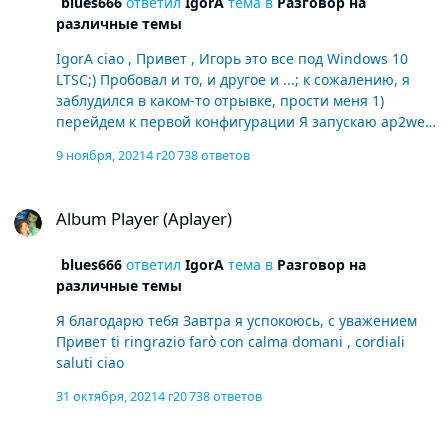
blues666
ответил
IgorA
тема в
Разговор на
различные темы
IgorA ciao , Привет , Игорь это все под Windows 10
LTSC;) Пробовал и то, и другое и ...; к сожалению, я
заблудился в каком-то отрывке, прости меня 1)
перейдем к первой конфигурации Я запускаю ap2web
как администратор на 2 ПК, как написано, извините,
9 ноября, 2021
4 г
20 738 ответов
но ... ap2gui.exe. нет У меня только ap2web и
ap2render.exe. в любом случае, как только я открою
Album Player (Aplayer)
ap2web на двух компьютерах, простите меня, чтобы
Album Player (Aplayer)
получить доступ к музыкальному устройству на
компьютере, как вы это сделаете? Вы пишите мне,
blues666
ответил
IgorA
тема в
Разговор на
чтобы смонтировать их как сетевые диски, к
различные темы
сожалению, я не умею. это ниже для меня сложнее 2)
Я запускаю ap2render.exe как администратор как на
Я благодарю тебя Завтра я успокоюсь, с уважением
первом, так и на втором компьютере. а то я не понял
Привет ti ringrazio farò con calma domani , cordiali
можно, или стоит использовать другой плеер?
saluti ciao
Mediamonkey, foob2000 наш дорогой и любимый
Aplayer не может? Прошу прощения за потерю
31 октября, 2021
4 г
20 738 ответов
времени, но я не знаю, как настроить, будучи
новичком Trascina e rilascia i file da allegare o
Album Player (Aplayer)