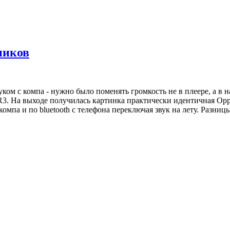
ников
ом с компа - нужно было поменять громкость не в плеере, а в нас
3. На выходе получилась картинка практически идентичная Opp
мпа и по bluetooth с телефона переключая звук на лету. Разниц