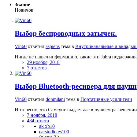
Звание
Новичок
Выбор беспроводных затычек.
Vin60
ответил
aspiens
тема в
Внутриканальные и вклады
Нигде не нашел информацию, какие эти Jabra поддержива
29 ноября, 2018
7 ответов
Выбор Bluetooth-ресивера для науш
Vin60
ответил
donmilani
тема в
Портативные усилители
Интересно, что Самсунг выдает aac в лучшем разрешении,
7 ноября, 2018
484 ответа
ak xb10
earstudio es100