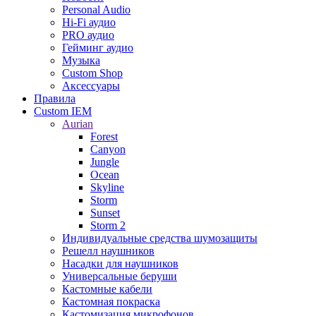
Personal Audio
Hi-Fi аудио
PRO аудио
Гейминг аудио
Музыка
Custom Shop
Аксессуары
Правила
Custom IEM
Aurian
Forest
Canyon
Jungle
Ocean
Skyline
Storm
Sunset
Storm 2
Индивидуальные средства шумозащиты
Решелл наушников
Насадки для наушников
Универсальные беруши
Кастомные кабели
Кастомная покраска
Кастомизация микрофонов