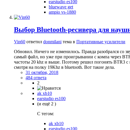
earstudio es100
bluewave get
ampio vs-1880
Выбор Bluetooth-ресивера для науш
Vin60
ответил
donmilani
тема в
Портативные усилители
Обновил. Ничего не изменилось. Правда разобрался со звук
самый файл, но уже при проигрывании с компа через BTR
частоты 20 khz и выше. Поэтому решил погонять BTR3 с ко
смотря на полку 19Khz в bluetooth. Вот такие дела.
31 октября, 2018
484 ответа
2
ak xb10
earstudio es100
(и ещё 2 )
C тегом:
ak xb10
earstudio es100