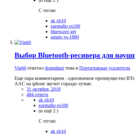
(и ещё 2 )
C тегом:
ak xb10
earstudio es100
bluewave get
ampio vs-1880
Выбор Bluetooth-ресивера для науш
Vin60
ответил
donmilani
тема в
Портативные усилители
Еще пара комментариев - однозначное преимущество BTi-0
AAC на iphone звучит гораздо лучше.
31 октября, 2018
484 ответа
ak xb10
earstudio es100
(и ещё 2 )
C тегом:
ak xb10