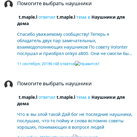
Помогите выбрать наушники
t.maple.l
ответил
t.maple.l
тема в
Наушники для
дома
Спасибо уважаемому сообществу! Теперь я
обладатель двух пар замечательных,
взаимодополняющих наушников По совету Volonter
послушал и приобрел onkyo a800. Они не смогли бы
стать моими единственными, но для разных ситуаций
11 сентября, 2019
6 г
48 ответов
1
и даже композиций по своему хороши и очень
радуют и onkyo, и yamaha. Теперь в некой
Помогите выбрать наушники
перспективе встает вопрос источника. Не пинайте
Помогите выбрать наушники
сильно, если вопрос для другого раздела форума,
задам его там. Но не хочется плодить темы. На что
t.maple.l
ответил
t.maple.l
тема в
Наушники для
ориентироваться под такие наушники? Достаточно
дома
ли будет приобретения одного цап/усилителя. Или
стоит смотреть плеер+усилитель. Или качественный
Что ж вы злой такой Дай бог не последние наушники,
плеер. Если цап, то дома источник макбук про и ifi
послушаю, что-то пойму и снова вспомню советы
xdsd или chord mojo. В портативе смарт и цап. Или
хороших, понимающих в вопросе людей
лучше условный fiio x7 II? Материал видится flac и
deezer/spotify в hq. Бюджет на вторичке +/- 25к.