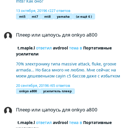
mt8? Как оно?
Killers, Die Antwoord
13 октября, 2019
6 г
227 ответов
mt5
mt7
mt8
yamaha
(и ещё 6 )
Плеер или цапоусь для onkyo a800
Плеер или цапоусь для onkyo a800
t.maple.l
ответил
avdrool
тема в
Портативные
усилители
70% электронику типа massive attack, fluke, groove
armada... Но баса много не люблю. Мне сейчас на
моем дешевеньком cayin c5 бассов даже с избытком
20 сентября, 2019
6 г
65 ответов
onkyo a800
усилитель плеер
Плеер или цапоусь для onkyo a800
Плеер или цапоусь для onkyo a800
t.maple.l
ответил
avdrool
тема в
Портативные