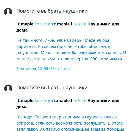
Помогите выбрать наушники
Помогите выбрать наушники
t.maple.l
ответил
t.maple.l
тема в
Наушники для
дома
Не так много. 770е, 990е байеры, Meze 99 оба
варианта. Я совсем профан, чтобы объяснить
ощущения. Мезе слишком басовитыми показались. И
менее детальными что ли в верхах. 990е или ямахи
долго не мог определиться. По разному, но обе
3 сентября, 2019
6 г
48 ответов
модели хороши. В итоге перевесила закрытая
конструкция, отсоединяемый провод и второй провод
Помогите выбрать наушники
в комплекте. Ну и в этом магазине ямаха стоила
Помогите выбрать наушники
дешевле Мезе удобнее всех и очень легкие. Жалко
даже что не зашли(
t.maple.l
ответил
t.maple.l
тема в
Наушники для
дома
Господи! Только теперь понимаю глупость такого
вопроса, если есть возможность послушать. В итоге
взял ямаху 8 Спасибо огромнейшее всем за помощь!