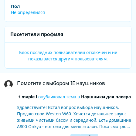
Пол
Не определился
Посетители профиля
Блок последних пользователей отключён и не
показывается другим пользователям.
Помогите с выбором IE наушников
Помогите с выбором IE наушников
t.maple.l
опубликовал тема в
Наушники для плеера
Здравствуйте! Встал вопрос выбора наушников.
Продаю свои Weston W60. Хочется детальнее звук с
живыми чистыми басом и серединой. Есть домашние
А800 Onkyo - вот они для меня эталон. Пока смотрю
на campfire atlas (смущает задвинутая середина),