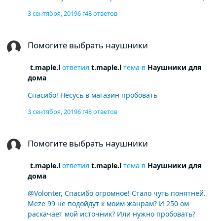
3 сентября, 2019
6 г
48 ответов
Помогите выбрать наушники
Помогите выбрать наушники
t.maple.l
ответил
t.maple.l
тема в
Наушники для
дома
Спасибо! Несусь в магазин пробовать
3 сентября, 2019
6 г
48 ответов
Помогите выбрать наушники
Помогите выбрать наушники
t.maple.l
ответил
t.maple.l
тема в
Наушники для
дома
@Volonter, Спасибо огромное! Стало чуть понятней.
Meze 99 не подойдут к моим жанрам? И 250 ом
раскачает мой источник? Или нужно пробовать?