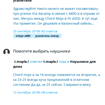
усилители
Здравствуйте! Никто ничего не может посоветовать
про усилок rha dacamp в связке с А800 и в отрыве от
них. Мечусь между Chord Mojo и iFi xDSD. А тут еще
rha приметил. Он дешевле и балансный кабель
можно под него заказать для Onkyo. А вот отзывов о
20 сентября, 2019
6 г
65 ответов
нем от реальных владельцев мало...
onkyo a800
усилитель плеер
Помогите выбрать наушники
Помогите выбрать наушники
t.maple.l
ответил
t.maple.l
тема в
Наушники для
дома
Chord mojo и за 18 иногда появляется на вторичке, а
за 23-25 всегда куча предложений в отличном
состоянии Да-да, за 25 сейчас 3 варианта вижу
12 сентября, 2019
6 г
48 ответов
Помогите выбрать наушники