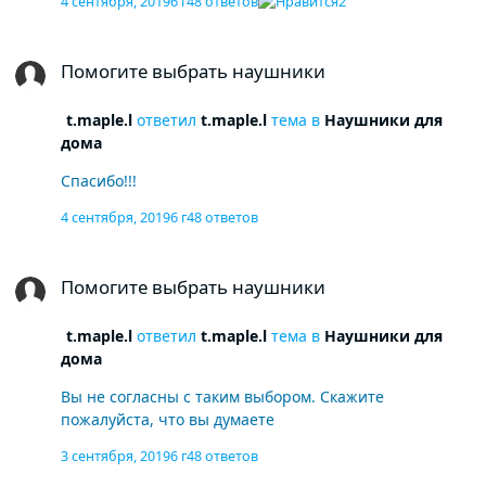
4 сентября, 2019
6 г
48 ответов
2
Может лучше какие-то иные варианты и комбинации,
за этот бюджет приобрести что-то одно и на будущее
Помогите выбрать наушники
запланировать дополнение и пр
Помогите выбрать наушники
t.maple.l
ответил
t.maple.l
тема в
Наушники для
дома
Спасибо!!!
4 сентября, 2019
6 г
48 ответов
Помогите выбрать наушники
Помогите выбрать наушники
t.maple.l
ответил
t.maple.l
тема в
Наушники для
дома
Вы не согласны с таким выбором. Скажите
пожалуйста, что вы думаете
3 сентября, 2019
6 г
48 ответов