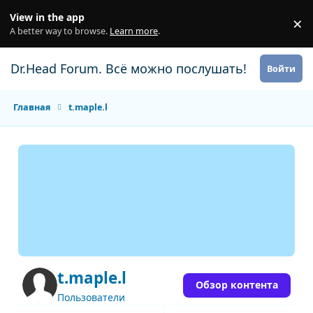
Перейти к содержанию
View in the app
×
Di
A better way to browse.
Learn more
.
Dr.Head Forum. Всё можно послушать!
Войти
Главная
t.maple.l
t.maple.l
Обзор контента
Пользователи