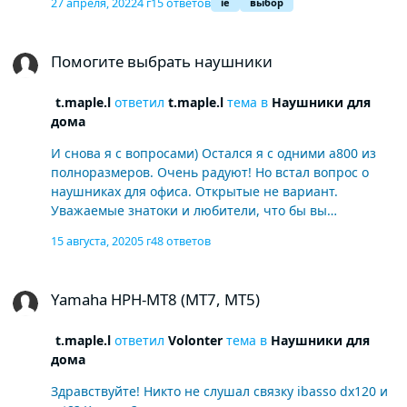
27 апреля, 2022
4 г
15 ответов
ie
выбор
mammoth (holоcene тоже рассматриваю), ice lab sice,
dunu sa6. Чаще всего слушаю в паре с Ifi go blu.
Помогите выбрать наушники
Электроника, реп, рок, альтернатива, тяж
Помогите выбрать наушники
t.maple.l
ответил
t.maple.l
тема в
Наушники для
дома
И снова я с вопросами) Остался я с одними а800 из
полноразмеров. Очень радуют! Но встал вопрос о
наушниках для офиса. Открытые не вариант.
Уважаемые знатоки и любители, что бы вы
посоветовали из закрытых до 30к (можно в хорошем
15 августа, 2020
5 г
48 ответов
состоянии со вторички)? Еще лучше до 20)) Если вдруг
есть что-нибудь достойное! В онкио устраивает
Yamaha HPH-MT8 (MT7, MT5)
абсолютно все - бас, детализация, общая
Yamaha HPH-MT8 (MT7, MT5)
музыкальность. Вот что-нибудь бы похожее. Еще мне
зашли Etymotic ER-4XR. Но долго слушать так и не
t.maple.l
ответил
Volonter
тема в
Наушники для
привык( А по звуку тоже супер! В магазине
дома
понравились denon 5200, но дорого( Источник ifi xdsd
по bt. Предпочтения электроника типа Massive Attack,
Здравствуйте! Никто не слушал связку ibasso dx120 и
Elderbrook, Fluke. Weekend, Beastie Boys, Macklemore,