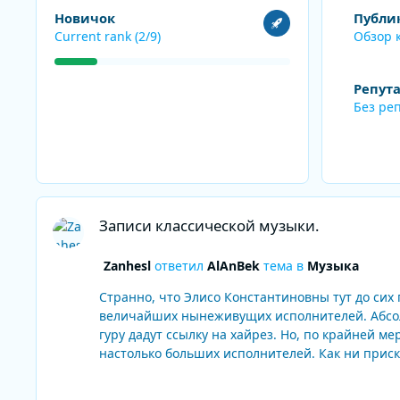
Посмотреть все
Обзор конте
Новичок
Публи
Current rank (2/9)
Обзор 
Репут
Без ре
Записи классической музыки.
Записи классической музыки.
Zanhesl
ответил
AlAnBek
тема в
Музыка
Странно, что Элисо Константиновны тут до сих
величайших нынеживущих исполнителей. Абсолютно гениальное исп
гуру дадут ссылку на хайрез. Но, по крайней мере, из всех вольных самая приятн