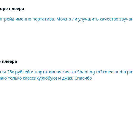
оре плеера
 апгрейд именно портатива. Можно ли улучшить качество звуча
 плеера
ся 25к рублей и портативная связка Shanling m2+mee audio pinac
аю только классику(любую) и джаз. Спасибо