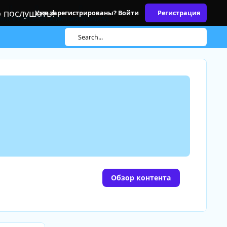
о послушать!
Уже зарегистрированы? Войти
Регистрация
ры
Сетапы
Объявления
Правила
Search...
Обзор контента