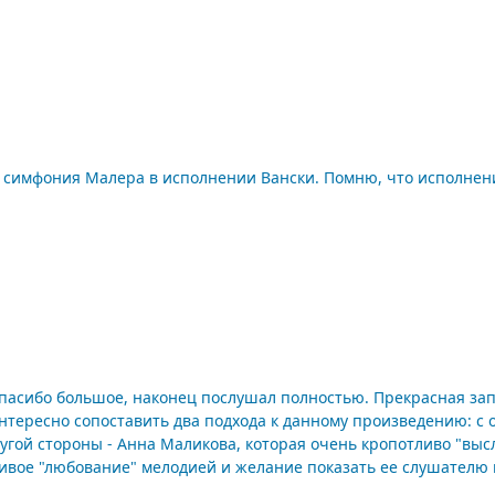
 симфония Малера в исполнении Вански. Помню, что исполнение
интересно сопоставить два подхода к данному произведению: c
угой стороны - Анна Маликова, которая очень кропотливо "выс
ание" мелодией и желание показать ее слушателю как можно подробнее. Оба
и лично я слушаю оба исполнения. P.S. Запись, конечно, не настолько ультимативная, но все же. ?t=5612003