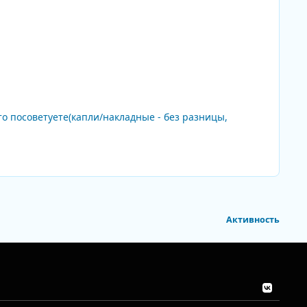
то посоветуете(капли/накладные - без разницы,
Активность
v
k