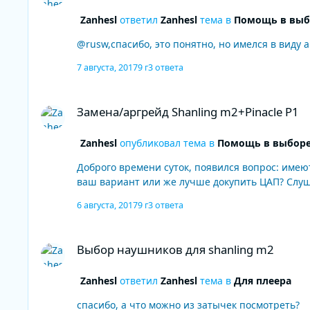
Zanhesl
ответил
Zanhesl
тема в
Помощь в выб
@rusw,спасибо, это понятно, но имелся в виду
7 августа, 2017
9 г
3 ответа
Замена/аргрейд Shanling m2+Pinacle P1
Замена/аргрейд Shanling m2+Pinacle P1
Zanhesl
опубликовал тема в
Помощь в выборе
Доброго времени суток, появился вопрос: имеют
ваш вариант или же лучше докупить ЦАП? Слуш
6 августа, 2017
9 г
3 ответа
Выбор наушников для shanling m2
Выбор наушников для shanling m2
Zanhesl
ответил
Zanhesl
тема в
Для плеера
спасибо, а что можно из затычек посмотреть?