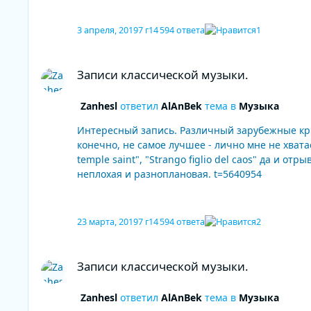
3 апреля, 2019
7 г
14 594 ответа
1
Записи классической музыки.
Записи классической музыки.
Zanhesl
ответил
AlAnBek
тема в
Музыка
Интересный запись. Различный зарубежные крит
конечно, не самое лучшее - лично мне не хвата
temple saint", "Strango figlio del caos" да и 
неплохая и разноплановая. t=5640954
23 марта, 2019
7 г
14 594 ответа
2
Записи классической музыки.
Записи классической музыки.
Zanhesl
ответил
AlAnBek
тема в
Музыка