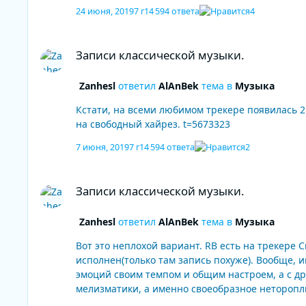
24 июня, 2019
7 г
14 594 ответа
4
Записи классической музыки.
Записи классической музыки.
Zanhesl
ответил
AlAnBek
тема в
Музыка
Кстати, на всеми любимом трекере появилась 2
на свободный хайрез. t=5673323
7 июня, 2019
7 г
14 594 ответа
2
Записи классической музыки.
Записи классической музыки.
Zanhesl
ответил
AlAnBek
тема в
Музыка
Вот это неплохой вариант. RB есть на трекере Спасибо большое, наконец послушал полностью. Прекрасная запись. 5 концерт у Рихтера похожим образом
исполнен(только там запись похуже). Вообще, 
эмоций своим темпом и общим настроем, а с др
мелизматики, а именно своеобразное неторопливое "любов