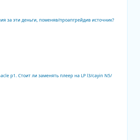
ния за эти деньги, поменяв/проапгрейдив источник?
le p1. Стоит ли заменять плеер на LP l3/cayin N5/