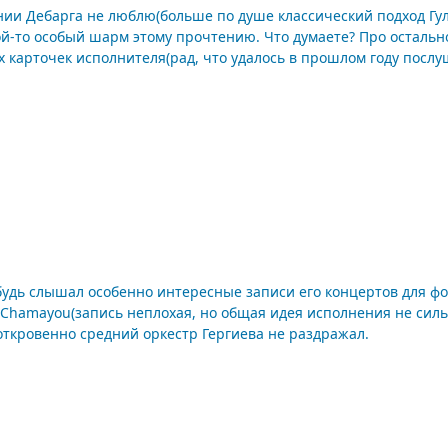
нии Дебарга не люблю(больше по душе классический подход Гуль
ию. Что думаете? Про остальное содержание диска даже распинаться не стоит - тот
сполнителя(рад, что удалось в прошлом году послушать вживую). Запись есть п
слышал особенно интересные записи его концертов для фо-но с оркес
d Chamayou(запись неплохая, но общая идея исполнения не си
откровенно средний оркестр Гергиева не раздражал.