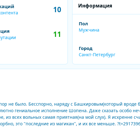
нта
Информация
каций
10
контента
Пол
Мужчина
ация
11
путации
Город
Санкт-Петербург
 пор не было. Бесспорно, наряду с Башкировым(который вроде б
олнение Шопена. Даже сказать особо нечего. Запись - ничего особенного, может быть 
ая(на мой слух). Я искренне счастлив, что имел возможность не раз вживую слушать
настолько больших исполнителей. Как ни прискорбно, это "последние из магикан", и их все меньше. ?t=2917