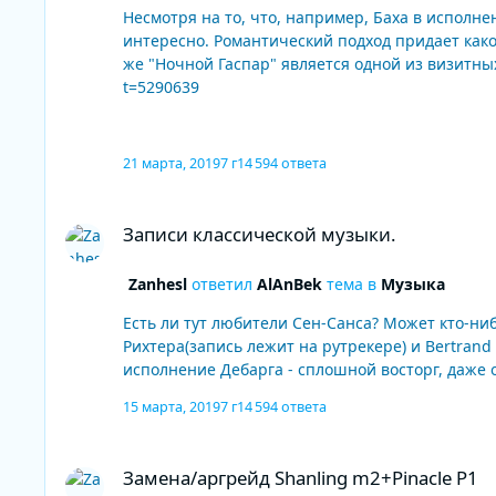
Несмотря на то, что, например, Баха в исполне
интересно. Романтический подход придает какой-то особый шарм этому прочтен
же "Ночной Гаспар" является одной из визитных карточек и
t=5290639
21 марта, 2019
7 г
14 594 ответа
Записи классической музыки.
Записи классической музыки.
Zanhesl
ответил
AlAnBek
тема в
Музыка
Есть ли тут любители Сен-Санса? Может кто-нибудь 
Рихтера(запись лежит на рутрекере) и Bertran
исполнение Дебарга - сплошной восторг, даже 
15 марта, 2019
7 г
14 594 ответа
Замена/аргрейд Shanling m2+Pinacle P1
Замена/аргрейд Shanling m2+Pinacle P1