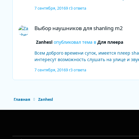
7 сентября, 2016
9 г
3 ответа
Выбор наушников для shanling m2
Выбор наушников для shanling m2
Zanhesl
опубликовал тема в
Для плеера
Всем доброго времени суток, имеется плеер sha
интересут возможность слушать на улице и звук
7 сентября, 2016
9 г
3 ответа
Главная
Zanhesl
Light Mode
Dark Mode
System Preference