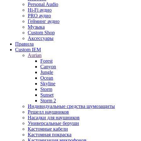
Personal Audio
Hi-Fi аудио
PRO аудио
Гейминг аудио
Музыка
Custom Shop
Аксессуары
Правила
Custom IEM
Aurian
Forest
Canyon
Jungle
Ocean
Skyline
Storm
Sunset
Storm 2
Индивидуальные средства шумозащиты
Решелл наушников
Насадки для наушников
Универсальные беруши
Кастомные кабели
Кастомная покраска
Кастомизация микрофонов