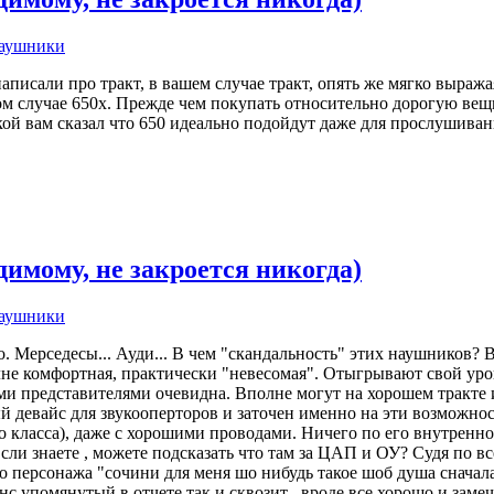
наушники
 написали про тракт, в вашем случае тракт, опять же мягко выра
 случае 650х. Прежде чем покупать относительно дорогую вещь
пкой вам сказал что 650 идеально подойдут даже для прослушиван
имому, не закроется никогда)
наушники
о. Мерседесы... Ауди... В чем "скандальность" этих наушников? 
олне комфортная, практически "невесомая". Отыгрывают свой ур
ми представителями очевидна. Вполне могут на хорошем тракте 
девайс для звукооперторов и заточен именно на эти возможност
о класса), даже с хорошими проводами. Ничего по его внутрен
знаете , можете подсказать что там за ЦАП и ОУ? Судя по вс
 персонажа "сочини для меня шо нибудь такое шоб душа сначала 
помянутый в отчете так и сквозит , вроде все хорошо и замечател