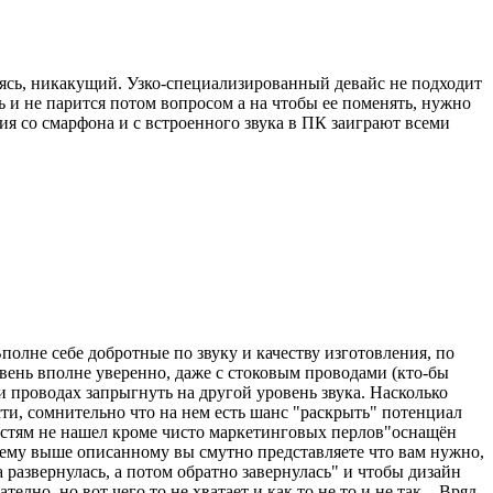
жаясь, никакущий. Узко-специализированный девайс не подходит
 и не парится потом вопросом а на чтобы ее поменять, нужно
ия со смарфона и с встроенного звука в ПК заиграют всеми
Вполне себе добротные по звуку и качеству изготовления, по
овень вполне уверенно, даже с стоковым проводами (кто-бы
и проводах запрыгнуть на другой уровень звука. Насколько
и, сомнительно что на нем есть шанс "раскрыть" потенциал
ностям не нашел кроме чисто маркетинговых перлов"оснащён
ему выше описанному вы смутно представляете что вам нужно,
развернулась, а потом обратно завернулась" и чтобы дизайн
но, но вот чего то не хватает и как то не то и не так... Вряд