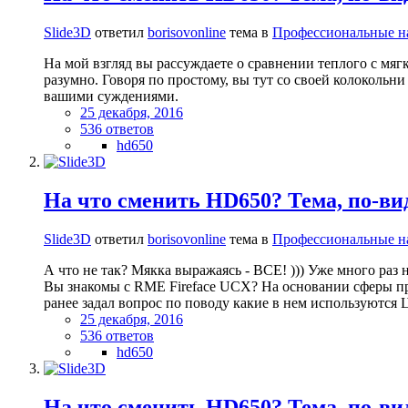
Slide3D
ответил
borisovonline
тема в
Профессиональные 
На мой взгляд вы рассуждаете о сравнении теплого с мя
разумно. Говоря по простому, вы тут со своей колокольн
вашими суждениями.
25 декабря, 2016
536 ответов
hd650
На что сменить HD650? Тема, по-вид
Slide3D
ответил
borisovonline
тема в
Профессиональные 
А что не так? Мякка выражаясь - ВСЕ! ))) Уже много раз 
Вы знакомы с RME Fireface UCX? На основании сферы при
ранее задал вопрос по поводу какие в нем используются 
25 декабря, 2016
536 ответов
hd650
На что сменить HD650? Тема, по-вид