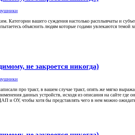
наушники
гким. Категории вашего суждения настолько расплывчаты и субъе
и пытаетесь объяснить людям которые годами увлекаются темой х
имому, не закроется никогда)
наушники
написали про тракт, в вашем случае тракт, опять же мягко выраж
менения данных устройств, исходя из описания на сайте где он
ЦАП и ОУ, чтобы хотя бы представлять чего в нем можно ожидать
имому, не закроется никогда)