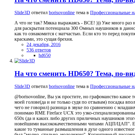
Slide3D
ответил
borisovonline
тема в
Профессиональные 
А что не так? Мякка выражаясь - ВСЕ! ))) Уже много раз
для раскрытия потенциала 300 Омных наушников в данном
как то ознакомится с матчастью. Если кто то перед поку
красками, это сущая брехня.
24 декабря, 2016
536 ответов
hd650
На что сменить HD650? Тема, по-вид
Slide3D
ответил
borisovonline
тема в
Профессиональные 
@borisovonline, Вы уж простите, но графоманство какое т
моей голове(да и не только судя по отзывам) посадка вп
чего не говорил) разница в звуке по сравнению с младши
понимаю RME Fireface UCX это узко-специализированный 
650х (да и каких либо других приличных наушников этог
новейшими высококачественными чипами АЦП/ЦАП". Если 
какие то туманные размышления в духе одного известного
был "модно, стильно, молодежно". Когнитивный диссонанс у