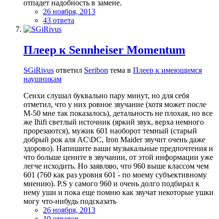
отпадет надобность в замене.
26 ноября, 2013
43 ответа
Плеер к Sennheiser Momentum
SGiRivus
ответил
Seribon
тема в
Плеер к имеющимся
наушникам
Сенхи слушал буквально пару минут, но для себя
отметил, что у них ровное звучание (хотя может после
M-50 мне так показалось), детальность не плохая, но все
же Ihifi светлый источник (яркий звук, верха немного
прорезаются), мужик 601 наоборот темный (старый
добрый рок аля AC\DC, Iron Maider звучит очень даже
здорово). Напишите ваши музыкальные предпочтения и
что больше цените в звучании, от этой информации уже
легче исходить. Но заявляю, что 960 выше классом чем
601 (760 как раз уровня 601 - по моему субъективному
мнению). P.S у самого 960 и очень долго подбирал к
нему уши и пока еще помню как звучат некоторые ушки
могу что-нибудь подсказать
26 ноября, 2013
10 ответов