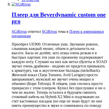
Плеер для Beyerdynamic custom one
pro
SGiRivus
ответил
SGiRivus
тема в
Плеер к имеющимся
наушникам
Приобрел UE900. Отличные уши. Звучание ровное,
слышишь каждый нюанс, объем и детальность на
высоте. Басы не долбят, зато атака очень резкая и в
быстрых партиях эти уши по прежнему подчеркивают
каждую ноту. Слушаю на них как метал (булеты и SOAD
звучат очень драйвово - видимо не придется привыкать
к арматуре), так и акустические баллады (nickelback).
Женский вокал (Tarja Turunen, Avril Lavigne) просто
завораживает, мужской же звучит очень мощно и
объемно (Кори Тейлор). В общем, уши спелись просто
прекрасно с этим плеером. Купил без прослушки и ни о
чем не жалею. Теперь осталось в будущем сменить
стоковый кабель на Hybrid-X2 Mini и подумываю на
счет кастомных насадок (но еще не знаю будут ли они
иметь преимущество в звуке и сомневаюсь по поводу