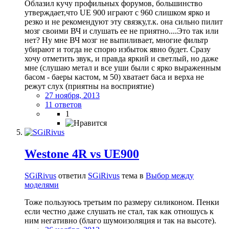
Облазил кучу профильных форумов, большинство
утверждает,что UE 900 играют с 960 слишком ярко и
резко и не рекомендуют эту связку,т.к. она сильно пилит
мозг своими ВЧ и слушать ее не приятно....Это так или
нет? Ну мне ВЧ мозг не выпиливает, многие фильтр
убирают и тогда не спорю избыток явно будет. Сразу
хочу отметить звук, и правда яркий и светлый, но даже
мне (слушаю метал и все уши были с ярко выраженным
басом - баеры кастом, м 50) хватает баса и верха не
режут слух (приятны на восприятие)
27 ноября, 2013
11 ответов
1
Westone 4R vs UE900
SGiRivus
ответил
SGiRivus
тема в
Выбор между
моделями
Тоже пользуюсь третьим по размеру силиконом. Пенки
если честно даже слушать не стал, так как отношусь к
ним негативно (благо шумоизоляция и так на высоте).