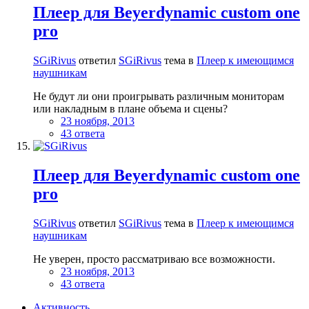
Плеер для Beyerdynamic custom one
pro
SGiRivus
ответил
SGiRivus
тема в
Плеер к имеющимся
наушникам
Не будут ли они проигрывать различным мониторам
или накладным в плане объема и сцены?
23 ноября, 2013
43 ответа
Плеер для Beyerdynamic custom one
pro
SGiRivus
ответил
SGiRivus
тема в
Плеер к имеющимся
наушникам
Не уверен, просто рассматриваю все возможности.
23 ноября, 2013
43 ответа
Активность