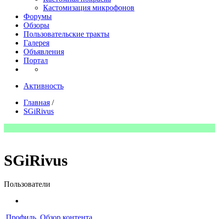
Кастомизация микрофонов
Форумы
Обзоры
Пользовательские тракты
Галерея
Объявления
Портал
Активность
Главная
/
SGiRivus
SGiRivus
Пользователи
Профиль
Обзор контента