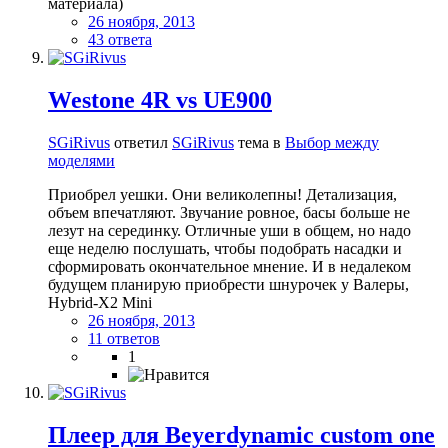
материала)
26 ноября, 2013
43 ответа
Westone 4R vs UE900
SGiRivus
ответил
SGiRivus
тема в
Выбор между
моделями
Приобрел уешки. Они великолепны! Детализация,
объем впечатляют. Звучание ровное, басы больше не
лезут на серединку. Отличные уши в общем, но надо
еще неделю послушать, чтобы подобрать насадки и
сформировать окончательное мнение. И в недалеком
будущем планирую приобрести шнурочек у Валеры,
Hybrid-X2 Mini
26 ноября, 2013
11 ответов
1
Плеер для Beyerdynamic custom one