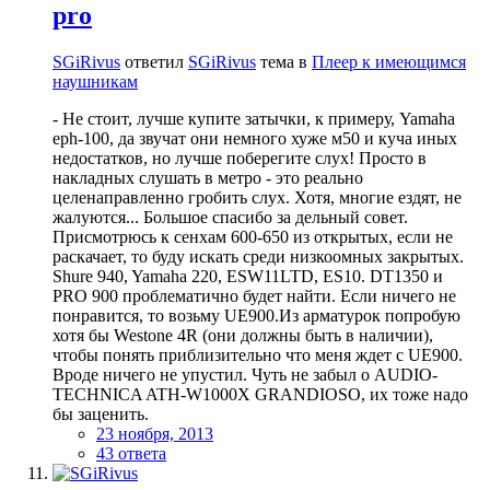
pro
SGiRivus
ответил
SGiRivus
тема в
Плеер к имеющимся
наушникам
- Не стоит, лучше купите затычки, к примеру, Yamaha
eph-100, да звучат они немного хуже м50 и куча иных
недостатков, но лучше поберегите слух! Просто в
накладных слушать в метро - это реально
целенаправленно гробить слух. Хотя, многие ездят, не
жалуются... Большое спасибо за дельный совет.
Присмотрюсь к сенхам 600-650 из открытых, если не
раскачает, то буду искать среди низкоомных закрытых.
Shure 940, Yamaha 220, ESW11LTD, ES10. DT1350 и
PRO 900 проблематично будет найти. Если ничего не
понравится, то возьму UE900.Из арматурок попробую
хотя бы Westone 4R (они должны быть в наличии),
чтобы понять приблизительно что меня ждет с UE900.
Вроде ничего не упустил. Чуть не забыл о AUDIO-
TECHNICA ATH-W1000X GRANDIOSO, их тоже надо
бы заценить.
23 ноября, 2013
43 ответа