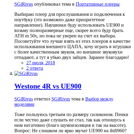
SGiRivus
опубликовал тема в
Портативные плееры
Выбираю плеер для прослушивания и подключения к
ноутбуку (это возможно даже приоритетное
направление). Наушники буду использовать UE900 и
возьму полноразмерные еще, скорее всего буду брать
ATH m 50x, но пока не уверен на счет их выбора.
Посоветуйте что лучше взять из этих плееров в качестве
использования внешнего ЦАПА, хочу играть в игрушки
с более качественным звуком, но внешние звуковухи
отпадают, а тут я убью двух зайцев. Заранее благодарю!
27 июля, 2018
2 ответа
Westone 4R vs UE900
SGiRivus
ответил
SGiRivus
тема в
Выбор между
моделями
Тоже пользуюсь третьим по размеру силиконом. Пенки
если честно даже слушать не стал, так как отношусь к
ним негативно (благо шумоизоляция и так на высоте).
Вопрос: Не слишком ли ярко звучат UE900 на ihifi960?