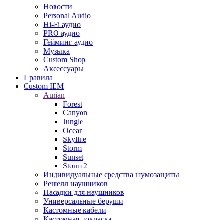
Новости
Personal Audio
Hi-Fi аудио
PRO аудио
Гейминг аудио
Музыка
Custom Shop
Аксессуары
Правила
Custom IEM
Aurian
Forest
Canyon
Jungle
Ocean
Skyline
Storm
Sunset
Storm 2
Индивидуальные средства шумозащиты
Решелл наушников
Насадки для наушников
Универсальные беруши
Кастомные кабели
Кастомная покраска