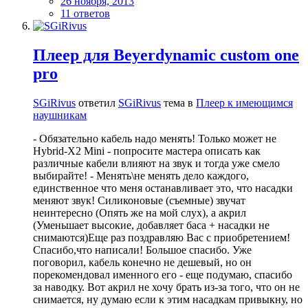
26 ноября, 2013
11 ответов
Плеер для Beyerdynamic custom one
pro
SGiRivus
ответил
SGiRivus
тема в
Плеер к имеющимся
наушникам
- Обязательно кабель надо менять! Только может не
Hybrid-X2 Mini - попросите мастера описать как
различные кабели влияют на звук и тогда уже смело
выбирайте! - Менять\не менять дело каждого,
единственное что меня останавливает это, что насадки
меняют звук! Силиконовые (съемные) звучат
неинтересно (Опять же на мой слух), а акрил
(Уменьшает высокие, добавляет баса + насадки не
снимаются)Еще раз поздравляю Вас с приобретением!
Спасибо,что написали! Большое спасибо. Уже
поговорил, кабель конечно не дешевый, но он
порекомендовал именного его - еще подумаю, спасибо
за наводку. Вот акрил не хочу брать из-за того, что он не
снимается, ну думаю если к этим насадкам привыкну, но