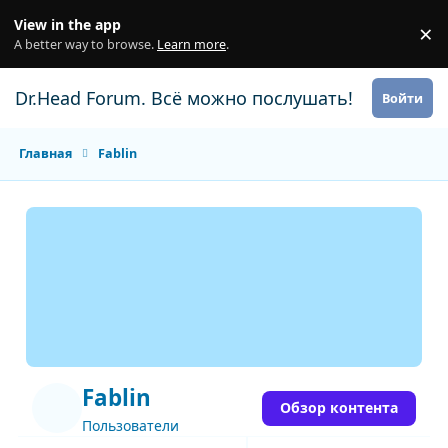
Перейти к содержанию
View in the app
×
Di
A better way to browse.
Learn more
.
Dr.Head Forum. Всё можно послушать!
Войти
Главная
Fablin
Fablin
Обзор контента
Пользователи