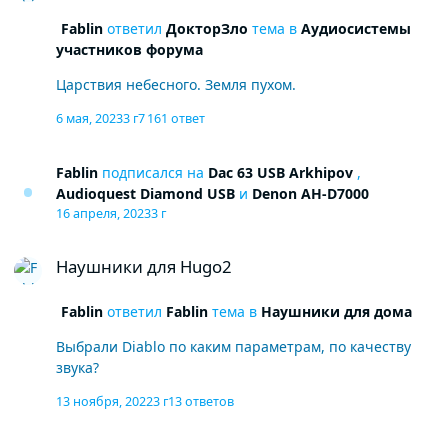
Fablin
ответил
ДокторЗло
тема в
Аудиосистемы
участников форума
Царствия небесного. Земля пухом.
6 мая, 2023
3 г
7 161 ответ
Fablin
подписался на
Dac 63 USB Arkhipov
,
Audioquest Diamond USB
и
Denon AH-D7000
16 апреля, 2023
3 г
Наушники для Hugo2
Наушники для Hugo2
Fablin
ответил
Fablin
тема в
Наушники для дома
Выбрали Diablo по каким параметрам, по качеству
звука?
13 ноября, 2022
3 г
13 ответов
Наушники для Hugo2