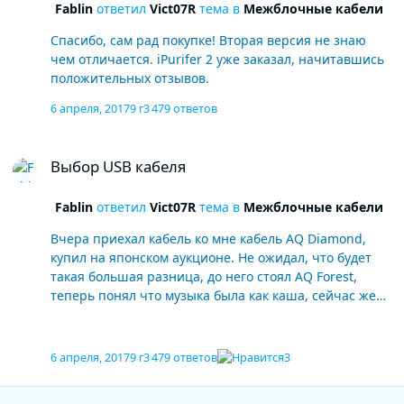
Fablin
ответил
Vict07R
тема в
Межблочные кабели
Спасибо, сам рад покупке! Вторая версия не знаю
чем отличается. iPurifer 2 уже заказал, начитавшись
положительных отзывов.
6 апреля, 2017
9 г
3 479 ответов
Выбор USB кабеля
Выбор USB кабеля
Fablin
ответил
Vict07R
тема в
Межблочные кабели
Вчера приехал кабель ко мне кабель AQ Diamond,
купил на японском аукционе. Не ожидал, что будет
такая большая разница, до него стоял AQ Forest,
теперь понял что музыка была как каша, сейчас же
всё стало отлично, появилось пространство,
разделение инструментов, бас стал гораздо лучше, и
вообще всё стало значительно лучше, как будто не
6 апреля, 2017
9 г
3 479 ответов
3
кабель поменял, а цап или усилитель. И мысли
пропали, что зря потрачены деньги