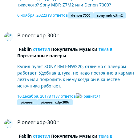
тяжелого? Sony MDR-Z7M2 или Denon 7000?
6 ноября, 2022
3 г
8 ответов
denon 7000
sony mdr-z7m2
Pioneer xdp-300r
Pioneer xdp-300r
Fablin
ответил
Покупатель музыки
тема в
Портативные плееры
Купил пульт SONY RMT-NWS20, отлично с плеером
работает. Удобная штука, не надо постоянно в карман
лезть или подходить к нему когда он в качестве
источника работает.
10 декабря, 2017
8 г
187 ответов
1
pioneer
pioneer xdp-300r
Pioneer xdp-300r
Pioneer xdp-300r
Fablin
ответил
Покупатель музыки
тема в