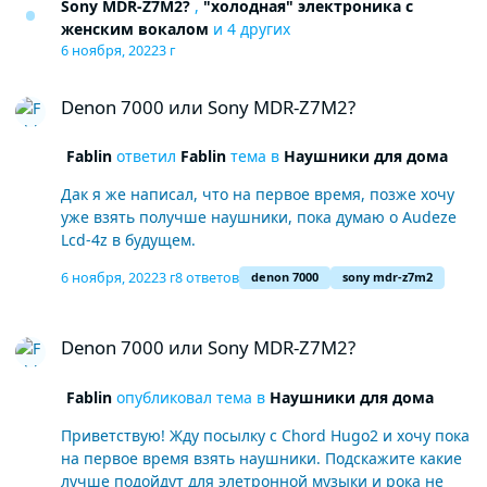
Sony MDR-Z7M2?
,
"холодная" электроника с
женским вокалом
и 4 других
6 ноября, 2022
3 г
Denon 7000 или Sony MDR-Z7M2?
Denon 7000 или Sony MDR-Z7M2?
Fablin
ответил
Fablin
тема в
Наушники для дома
Дак я же написал, что на первое время, позже хочу
уже взять получше наушники, пока думаю о Audeze
Lcd-4z в будущем.
6 ноября, 2022
3 г
8 ответов
denon 7000
sony mdr-z7m2
Denon 7000 или Sony MDR-Z7M2?
Denon 7000 или Sony MDR-Z7M2?
Fablin
опубликовал тема в
Наушники для дома
Приветствую! Жду посылку с Chord Hugo2 и хочу пока
на первое время взять наушники. Подскажите какие
лучше подойдут для элетронной музыки и рока не