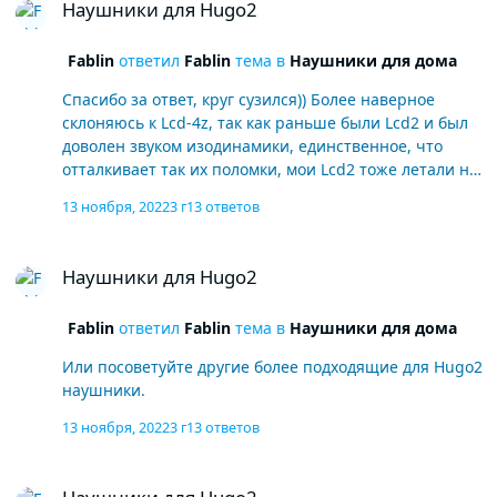
Наушники для Hugo2
Fablin
ответил
Fablin
тема в
Наушники для дома
Спасибо за ответ, круг сузился)) Более наверное
склоняюсь к Lcd-4z, так как раньше были Lcd2 и был
доволен звуком изодинамики, единственное, что
отталкивает так их поломки, мои Lcd2 тоже летали на
ремонт в США. Хотя может новые модели не так часто
13 ноября, 2022
3 г
13 ответов
ломаются.
Наушники для Hugo2
Наушники для Hugo2
Fablin
ответил
Fablin
тема в
Наушники для дома
Или посоветуйте другие более подходящие для Hugo2
наушники.
13 ноября, 2022
3 г
13 ответов
Наушники для Hugo2