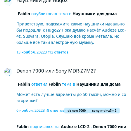
Наушники для Hugo2
Fablin
опубликовал тема в
Наушники для дома
Приветствую, подскажите какие наушники идеально
бы подошли к Hugo2? Пока думаю насчёт Audeze Lcd-
4z, Susvara, Utopia. Слушаю всё кроме металла, но
больше всё таки электронную музыку.
13 ноября, 2022
3 г
13 ответов
Denon 7000 или Sony MDR-Z7M2?
Denon 7000 или Sony MDR-Z7M2?
Fablin
ответил
Fablin
тема в
Наушники для дома
Может есть лучше варианты до 50 тысяч, можно и со
вторички?
6 ноября, 2022
3 г
8 ответов
denon 7000
sony mdr-z7m2
Fablin
подписался на
Audez'e LCD-2
,
Denon 7000 или