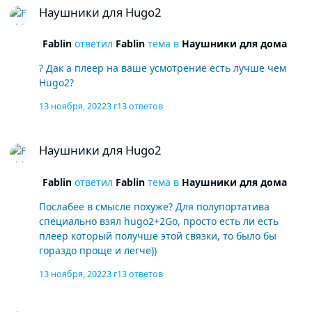
Наушники для Hugo2
Fablin
ответил
Fablin
тема в
Наушники для дома
? Дак а плеер на ваше усмотрение есть лучше чем
Hugo2?
13 ноября, 2022
3 г
13 ответов
Наушники для Hugo2
Наушники для Hugo2
Fablin
ответил
Fablin
тема в
Наушники для дома
Послабее в смысле похуже? Для полупортатива
специально взял hugo2+2Go, просто есть ли есть
плеер который получше этой связки, то было бы
гораздо проще и легче))
13 ноября, 2022
3 г
13 ответов
Наушники для Hugo2