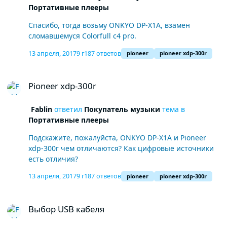
Портативные плееры
Спасибо, тогда возьму ONKYO DP-X1A, взамен
сломавшемуся Colorfull c4 pro.
13 апреля, 2017
9 г
187 ответов
pioneer
pioneer xdp-300r
Pioneer xdp-300r
Pioneer xdp-300r
Fablin
ответил
Покупатель музыки
тема в
Портативные плееры
Подскажите, пожалуйста, ONKYO DP-X1A и Pioneer
xdp-300r чем отличаются? Как цифровые источники
есть отличия?
13 апреля, 2017
9 г
187 ответов
pioneer
pioneer xdp-300r
Выбор USB кабеля
Выбор USB кабеля