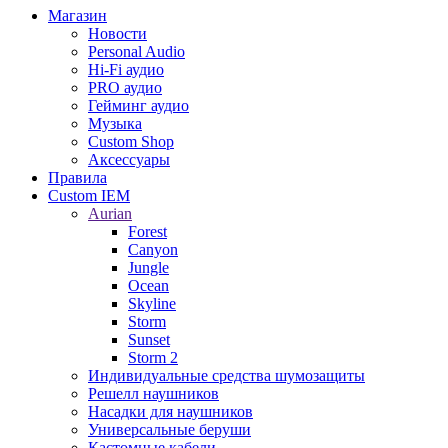
Магазин
Новости
Personal Audio
Hi-Fi аудио
PRO аудио
Гейминг аудио
Музыка
Custom Shop
Аксессуары
Правила
Custom IEM
Aurian
Forest
Canyon
Jungle
Ocean
Skyline
Storm
Sunset
Storm 2
Индивидуальные средства шумозащиты
Решелл наушников
Насадки для наушников
Универсальные беруши
Кастомные кабели