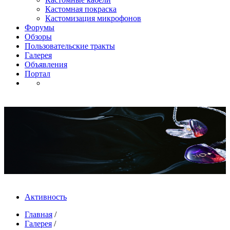
Кастомная покраска
Кастомизация микрофонов
Форумы
Обзоры
Пользовательские тракты
Галерея
Объявления
Портал
Активность
Главная
/
Галерея
/