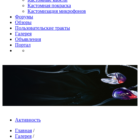
Кастомная покраска
Кастомизация микрофонов
Форумы
Обзоры
Пользовательские тракты
Галерея
Объявления
Портал
Активность
Главная
/
Галерея
/