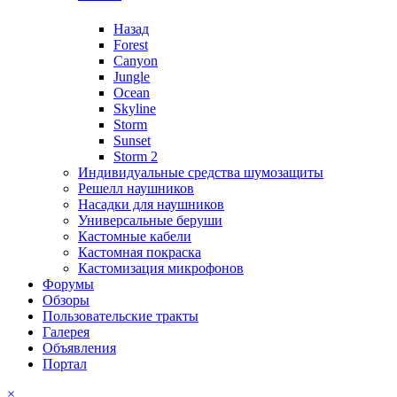
Назад
Forest
Canyon
Jungle
Ocean
Skyline
Storm
Sunset
Storm 2
Индивидуальные средства шумозащиты
Решелл наушников
Насадки для наушников
Универсальные беруши
Кастомные кабели
Кастомная покраска
Кастомизация микрофонов
Форумы
Обзоры
Пользовательские тракты
Галерея
Объявления
Портал
×