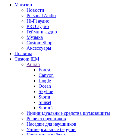
Магазин
Новости
Personal Audio
Hi-Fi аудио
PRO аудио
Гейминг аудио
Музыка
Custom Shop
Аксессуары
Правила
Custom IEM
Aurian
Forest
Canyon
Jungle
Ocean
Skyline
Storm
Sunset
Storm 2
Индивидуальные средства шумозащиты
Решелл наушников
Насадки для наушников
Универсальные беруши
Кастомные кабели