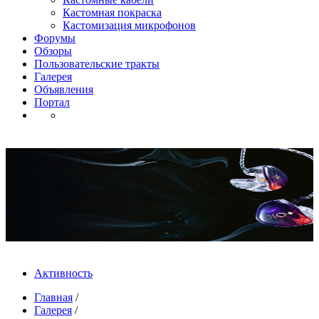
Кастомная покраска
Кастомизация микрофонов
Форумы
Обзоры
Пользовательские тракты
Галерея
Объявления
Портал
Активность
Главная
/
Галерея
/