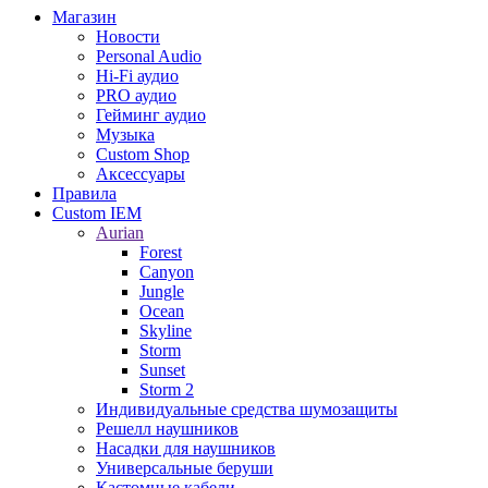
Магазин
Новости
Personal Audio
Hi-Fi аудио
PRO аудио
Гейминг аудио
Музыка
Custom Shop
Аксессуары
Правила
Custom IEM
Aurian
Forest
Canyon
Jungle
Ocean
Skyline
Storm
Sunset
Storm 2
Индивидуальные средства шумозащиты
Решелл наушников
Насадки для наушников
Универсальные беруши
Кастомные кабели