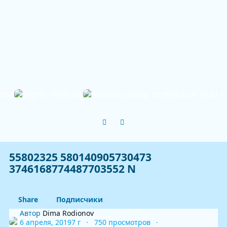
Previous carousel slide
Next carousel slide
55802325 580140905730473
3746168774487703552 N
Share
Подписчики
Автор
Dima Rodionov
6 апреля, 2019
7 г
750 просмотров