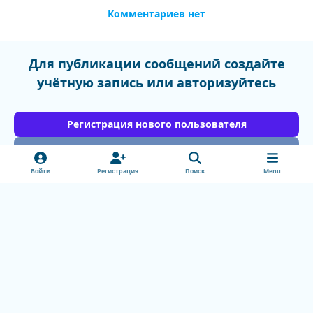
Комментариев нет
Для публикации сообщений создайте
учётную запись или авторизуйтесь
Регистрация нового пользователя
Войти
Войти
Регистрация
Поиск
Menu
Light Mode
Dark Mode
System Preference
v
k
Обратная связь
Cookie-файлы
doctorhead.ru
Powered by
Invision Community