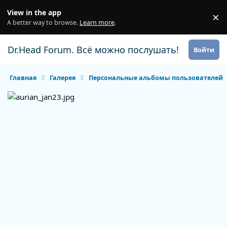
Перейти к содержанию
View in the app
×
Di
A better way to browse.
Learn more
.
Dr.Head Forum. Всё можно послушать!
Войти
Главная
Галерея
Персональные альбомы пользователей