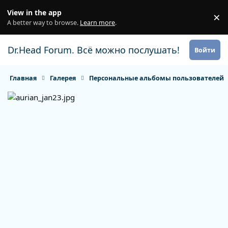
Перейти к содержанию
View in the app
×
Di
A better way to browse.
Learn more
.
Dr.Head Forum. Всё можно послушать!
Войти
Главная
Галерея
Персональные альбомы пользователей