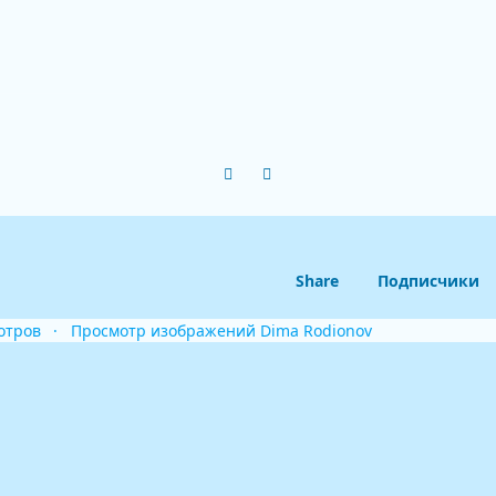
Previous carousel slide
Next carousel slide
Share
Подписчики
отров
Просмотр изображений Dima Rodionov