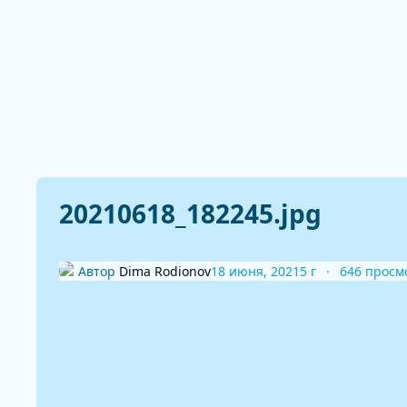
20210618_182245.jpg
Автор
Dima Rodionov
18 июня, 2021
5 г
646 просм