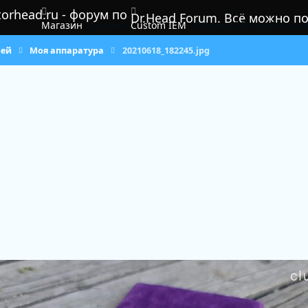
Dr.Head Forum. Всё можно п
Магазин
Правила
Custom IEM
Форумы
Обзоры
Пользов
лей
Моя аппаратура
20210618_182245.jpg