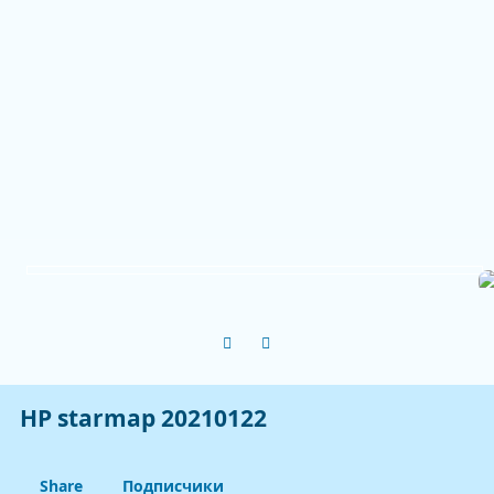
Previous carousel slide
Next carousel slide
HP starmap 20210122
Share
Подписчики