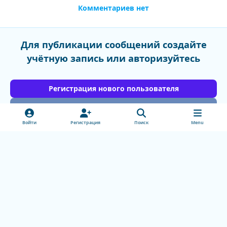
Комментариев нет
Для публикации сообщений создайте
учётную запись или авторизуйтесь
Регистрация нового пользователя
Войти
Войти
Регистрация
Поиск
Menu
Light Mode
Dark Mode
System Preference
v
k
Обратная связь
Cookie-файлы
doctorhead.ru
Powered by
Invision Community