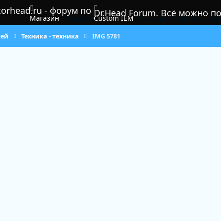
Dr.Head Forum. Всё можно п
Магазин
Правила
Custom IEM
Форумы
Обзоры
Пользов
лей
Техника - техника
IMG 5781