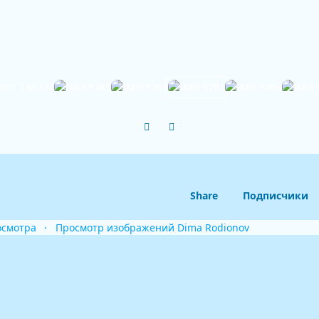
Previous carousel slide
Next carousel slide
Share
Подписчики
осмотра
Просмотр изображений Dima Rodionov