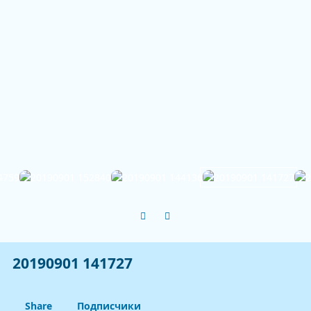
Previous carousel slide
Next carousel slide
20190901 141727
Share
Подписчики