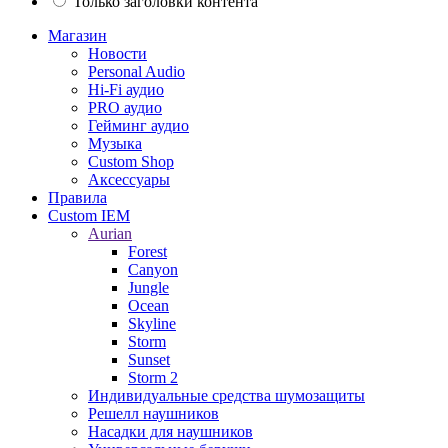
Только заголовки контента
Магазин
Новости
Personal Audio
Hi-Fi аудио
PRO аудио
Гейминг аудио
Музыка
Custom Shop
Аксессуары
Правила
Custom IEM
Aurian
Forest
Canyon
Jungle
Ocean
Skyline
Storm
Sunset
Storm 2
Индивидуальные средства шумозащиты
Решелл наушников
Насадки для наушников