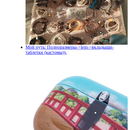
Мой путь: Полноразмеры->Iem->вкладыши-
таблетки (кастомы)).