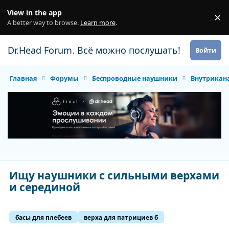
Перейти к содержанию
View in the app
×
Di
A better way to browse.
Learn more
.
Dr.Head Forum. Всё можно послушать!
Войти
Главная
Форумы
Беспроводные наушники
Внутрикан
Ищу наушники с сильными верхами
и серединой
басы для плебеев
верха для патрициев б