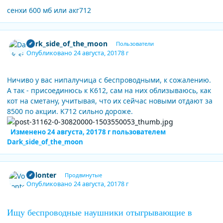
сенхи 600 мб или акг712
Author stats
Dark_side_of_the_moon
Пользователи
Опубликовано
24 августа, 2017
8 г
Ничиво у вас нипалучица с беспроводными, к сожалению.
А так - присоединюсь к K612, сам на них облизываюсь, как
кот на сметану, учитывая, что их сейчас новыми отдают за
8500 по акции. K712 сильно дороже.
Изменено
24 августа, 2017
8 г
пользователем
Dark_side_of_the_moon
Author stats
Volonter
Продвинутые
Опубликовано
24 августа, 2017
8 г
Ищу беспроводные наушники отыгрывающие в