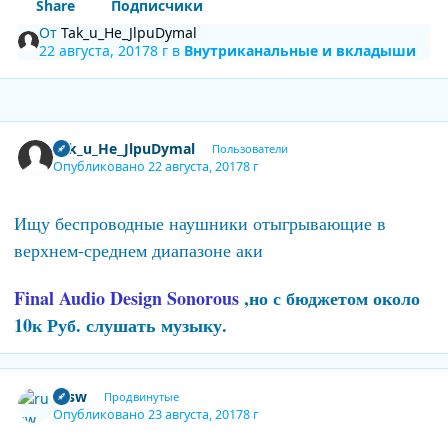
Share
Подписчики
От
Tak_u_He_JlpuDymal
22 августа, 2017
8 г
в
Внутриканальные и вкладыши
Author stats
Tak_u_He_JlpuDymal
Пользователи
Опубликовано
22 августа, 2017
8 г
Ищу беспроводные наушники отыгрывающие в
верхнем-среднем диапазоне аки
Final Audio Design Sonorous
,но с бюджетом около
10к Руб. слушать музыку.
Author stats
rusw
Продвинутые
Опубликовано
23 августа, 2017
8 г