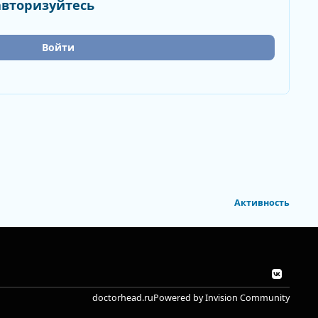
авторизуйтесь
Войти
Активность
v
k
doctorhead.ru
Powered by
Invision Community