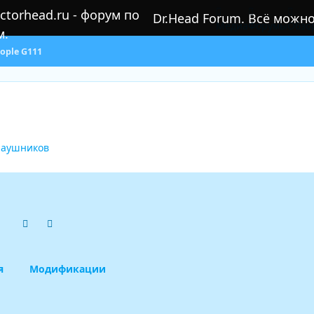
Dr.Head Forum. Всё можн
Медиа
Форумы
Обзо
ople G111
наушников
Previous carousel slide
Next carousel slide
я
Модификации