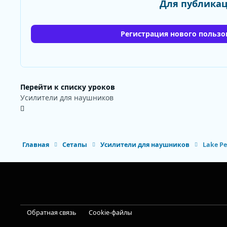
Для публикац
Регистрация нового пользо
Перейти к списку уроков
Усилители для наушников
Главная
Сетапы
Усилители для наушников
Lake Pe
Light Mode
Dark Mode
System Preference
Обратная связь
Cookie-файлы