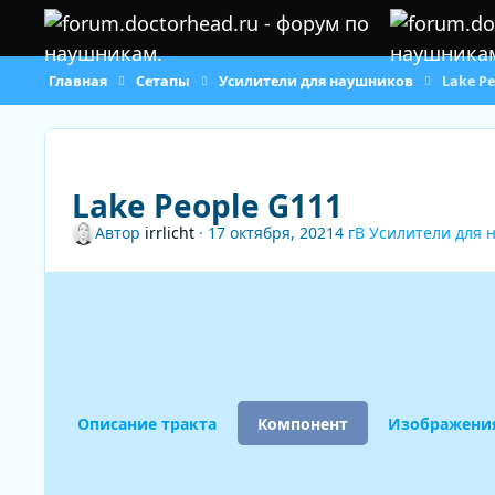
Перейти к содержанию
Главная
Сетапы
Усилители для наушников
Lake Pe
Lake People G111
Автор
irrlicht
·
17 октября, 2021
4 г
В
Усилители для 
Описание тракта
Компонент
Изображени