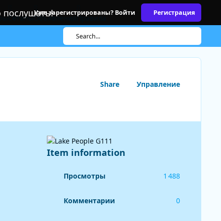
о послушать!
Уже зарегистрированы? Войти
Регистрация
ры
Сетапы
Объявления
Правила
Search...
Share
Управление
Item information
Просмотры
1 488
Комментарии
0