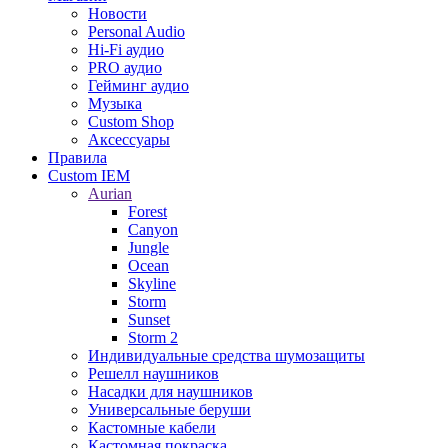
Новости
Personal Audio
Hi-Fi аудио
PRO аудио
Гейминг аудио
Музыка
Custom Shop
Аксессуары
Правила
Custom IEM
Aurian
Forest
Canyon
Jungle
Ocean
Skyline
Storm
Sunset
Storm 2
Индивидуальные средства шумозащиты
Решелл наушников
Насадки для наушников
Универсальные беруши
Кастомные кабели
Кастомная покраска