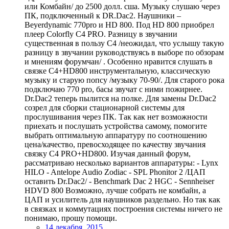
или Комбайн/ до 2500 долл. сша. Музыку слушаю через
ПК, подключенный к DR.Dac2. Наушники –
Beyerdynamic 770pro и HD 800. Под HD 800 приобрел
плеер Colorfly C4 PRO. Разницу в звучании
существенная в пользу C4 /неожидал, что услышу такую
разницу в звучании руководствуясь в выборе по обзорам
и мнениям форумчан/ . Особенно нравится слушать в
связке С4+HD800 инструментальную, классическую
музыку и старую попсу /музыку 70-90/. Для старого рока
подключаю 770 pro, басы звучат с ними пожирнее.
Dr.Dac2 теперь пылится на полке. Для замены Dr.Dac2
созрел для сборки стационарной системы для
прослушивания через ПК. Так как нет возможности
приехать и послушать устройства самому, помогите
выбрать оптимальную аппаратуру по соотношению
цена/качество, превосходящее по качеству звучания
связку С4 PRO+HD800. Изучая данный форум,
рассматриваю несколько вариантов аппаратуры: - Lynx
HILO - Antelope Audio Zodiac - SPL Phonitor 2 /ЦАП
оставить Dr.Dac2/ - Benchmark Dac 2 HGC - Sennheiser
HDVD 800 Возможно, лучше собрать не комбайн, а
ЦАП и усилитель для наушников раздельно. Но так как
в связках и коммутациях построения системы ничего не
понимаю, прошу помощи.
14 декабря, 2015