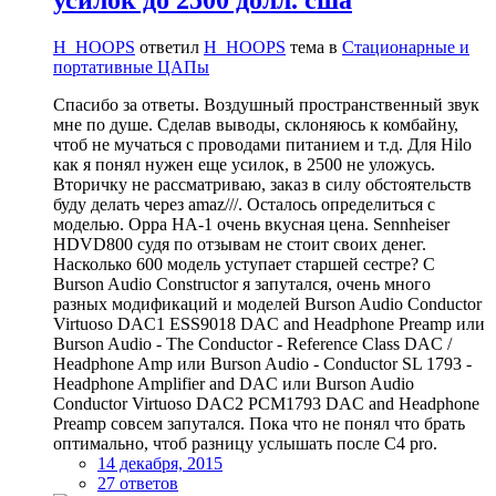
усилок до 2500 долл. сша
H_HOOPS
ответил
H_HOOPS
тема в
Стационарные и
портативные ЦАПы
Спасибо за ответы. Воздушный пространственный звук
мне по душе. Сделав выводы, склоняюсь к комбайну,
чтоб не мучаться с проводами питанием и т.д. Для Hilo
как я понял нужен еще усилок, в 2500 не уложусь.
Вторичку не рассматриваю, заказ в силу обстоятельств
буду делать через amaz///. Осталось определиться с
моделью. Oppa HA-1 очень вкусная цена. Sennheiser
HDVD800 судя по отзывам не стоит своих денег.
Насколько 600 модель уступает старшей сестре? С
Burson Audio Constructor я запутался, очень много
разных модификаций и моделей Burson Audio Conductor
Virtuoso DAC1 ESS9018 DAC and Headphone Preamp или
Burson Audio - The Conductor - Reference Class DAC /
Headphone Amp или Burson Audio - Conductor SL 1793 -
Headphone Amplifier and DAC или Burson Audio
Conductor Virtuoso DAC2 PCM1793 DAC and Headphone
Preamp совсем запутался. Пока что не понял что брать
оптимально, чтоб разницу услышать после C4 pro.
14 декабря, 2015
27 ответов