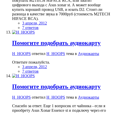
покупать M2TECH HIFACE RCA, или хватит
цифрового выхода с Asus xonar st. А может вообще
купить хороший провод USB, и юзать D2. Стоит-ли
разница в качестве звука в 7000руб (стоимость M2TECH
HIFACE RCA).
3 апреля, 2012
7 ответов
Помогите подобрать аудиокарту
H_HOOPS
ответил
H_HOOPS
тема в
Аудиокарты
Ответьте пожалуйста.
3 апреля, 2012
7 ответов
Помогите подобрать аудиокарту
H_HOOPS
ответил
H_HOOPS
тема в
Аудиокарты
Спасибо за ответ. Еще 1 вопросик от чайника - если я
приобрету Asus Xonar Essence st и подключу через его