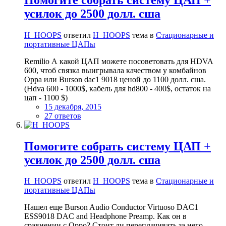
усилок до 2500 долл. сша
H_HOOPS
ответил
H_HOOPS
тема в
Стационарные и
портативные ЦАПы
Remilio А какой ЦАП можете посоветовать для HDVA
600, чтоб связка выигрывала качеством у комбайнов
Oppa или Burson dac1 9018 ценой до 1100 долл. сша.
(Hdva 600 - 1000$, кабель для hd800 - 400$, остаток на
цап - 1100 $)
15 декабря, 2015
27 ответов
Помогите собрать систему ЦАП +
усилок до 2500 долл. сша
H_HOOPS
ответил
H_HOOPS
тема в
Стационарные и
портативные ЦАПы
Нашел еще Burson Audio Conductor Virtuoso DAC1
ESS9018 DAC and Headphone Preamp. Как он в
сравнении с Орро? Стоит ли переплачивать за него,