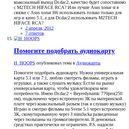
коаксиалный выход Dr.dac2, качество будет сопоставимо
с M2TECH HIFACE RCA? Или лучше Asus xonar st в
связке с Asus xonar H6 использовать только только для
игр и кино 5.1, а для Dr.dac2 использовать M2TECH
HIFACE RCA?
2 апреля, 2012
7 ответов
Помогите подобрать аудиокарту
H_HOOPS
опубликовал тема в
Аудиокарты
Помогите подобрать аудиокарту. Нужна универсальная
карта 5.1 или 7.1, люблю смотреть фильмы, играть в
игрушки, а также слушать музыку. Естли на рынке
универсальная карта, чтобы удовлетворяла мои
потребности. Имею Dr.dac2 + Beyerdynamic 770pro(250
ом), подключено через встроенную ЗК на материнской
плате через коаксиальный разъем (так я слушаю музыку)
Играю и смотрю фильмы на Svene 5.1 через встроенную
ЗК, скомутированную через 3 miniJacka разведенные
через тюльпаны на громкоговорители. В денежных
средствах практически не ограничен. P.S. надоели