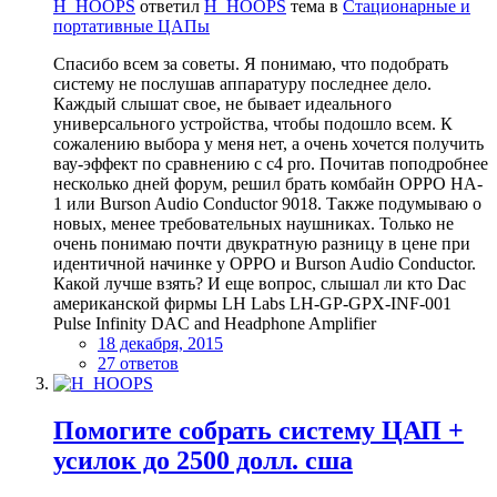
H_HOOPS
ответил
H_HOOPS
тема в
Стационарные и
портативные ЦАПы
Спасибо всем за советы. Я понимаю, что подобрать
систему не послушав аппаратуру последнее дело.
Каждый слышат свое, не бывает идеального
универсального устройства, чтобы подошло всем. К
сожалению выбора у меня нет, а очень хочется получить
вау-эффект по сравнению с с4 pro. Почитав поподробнее
несколько дней форум, решил брать комбайн OPPO HA-
1 или Burson Audio Conductor 9018. Также подумываю о
новых, менее требовательных наушниках. Только не
очень понимаю почти двукратную разницу в цене при
идентичной начинке у OPPO и Burson Audio Conductor.
Какой лучше взять? И еще вопрос, слышал ли кто Dac
американской фирмы LH Labs LH-GP-GPX-INF-001
Pulse Infinity DAC and Headphone Amplifier
18 декабря, 2015
27 ответов
Помогите собрать систему ЦАП +
усилок до 2500 долл. сша