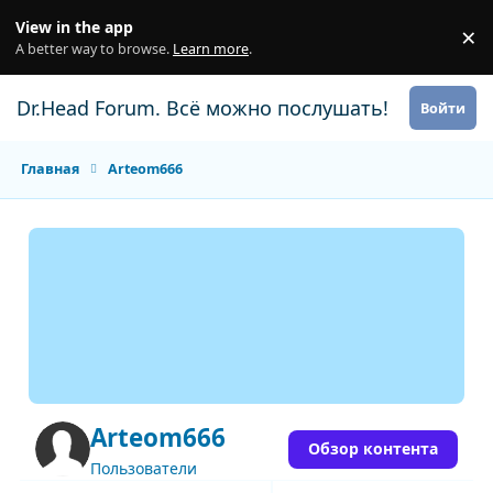
Перейти к содержанию
View in the app
×
Di
A better way to browse.
Learn more
.
Dr.Head Forum. Всё можно послушать!
Войти
Главная
Arteom666
Arteom666
Обзор контента
Пользователи