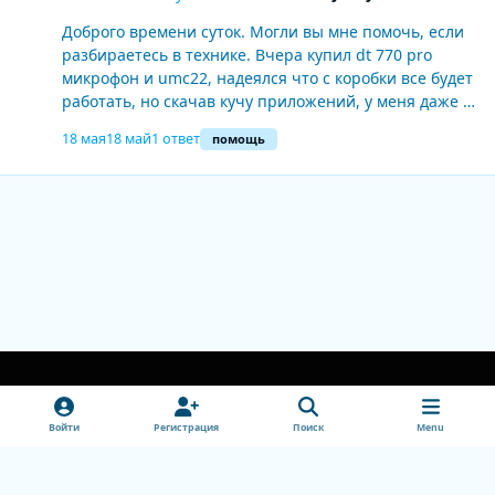
Доброго времени суток. Могли вы мне помочь, если
разбираетесь в технике. Вчера купил dt 770 pro
микрофон и umc22, надеялся что с коробки все будет
работать, но скачав кучу приложений, у меня даже не
работает нормально ютуб (мои наушники за 500
18 мая
18 май
1 ответ
помощь
рублей ютуб и spotifa нормально воспроизводили) (у
меня голоса практически на ютубе не слышно, только
вроде вибрация, но музыка есть, в спотифай все
вроде играет). Вроде сначала работала кнопка umc22,
потом вроде перестала (может это как нибудь
связано), даже вроде из коробки не работают
Light Mode
Dark Mode
System Preference
v
Войти
Регистрация
Поиск
Menu
k
Обратная связь
Cookie-файлы
doctorhead.ru
Powered by
Invision Community