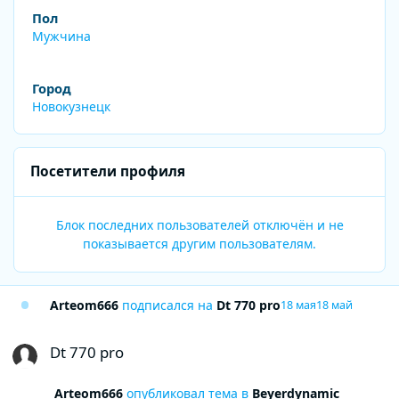
Пол
Мужчина
Город
Новокузнецк
Посетители профиля
Блок последних пользователей отключён и не
показывается другим пользователям.
Arteom666
подписался на
Dt 770 pro
18 мая
18 май
Dt 770 pro
Dt 770 pro
Arteom666
опубликовал тема в
Beyerdynamic