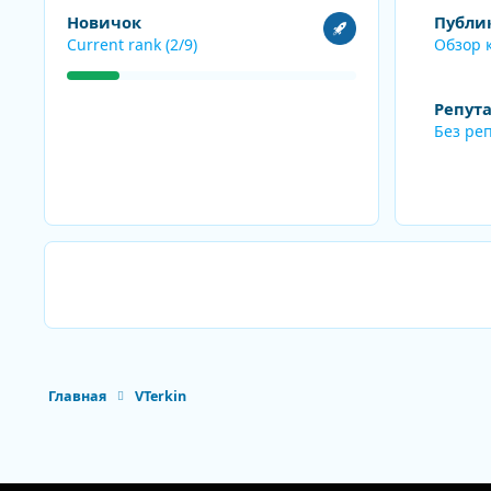
Посмотреть все
Обзор конте
Новичок
Публи
Current rank (2/9)
Обзор 
Репут
Без ре
Главная
VTerkin