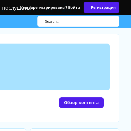
о послушать!
Уже зарегистрированы? Войти
Регистрация
льзовательские тракты
Галерея
Объявления
Topic Moderators
Search...
Обзор контента