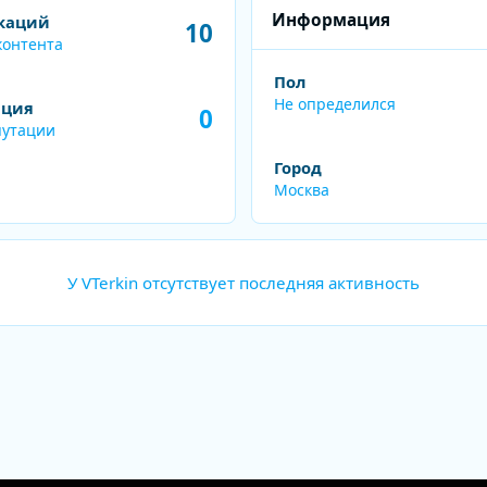
нта
Информация
каций
10
контента
Пол
Не определился
ация
0
путации
Город
Москва
У VTerkin отсутствует последняя активность