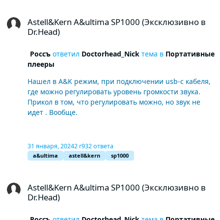
Astell&Kern A&ultima SP1000 (Эксклюзивно в Dr.Head)
Astell&Kern A&ultima SP1000 (Эксклюзивно в
Dr.Head)
Россъ
ответил
Doctorhead_Nick
тема в
Портативные
плееры
Нашел в A&K режим, при подключении usb-c кабеля,
где можно регулировать уровень громкости звука.
Прикол в том, что регулировать можно, но звук не
идет . Вообще.
31 января, 2024
2 г
932 ответа
a&ultima
astell&kern
sp1000
Astell&Kern A&ultima SP1000 (Эксклюзивно в Dr.Head)
Astell&Kern A&ultima SP1000 (Эксклюзивно в
Dr.Head)
Россъ
ответил
Doctorhead_Nick
тема в
Портативные