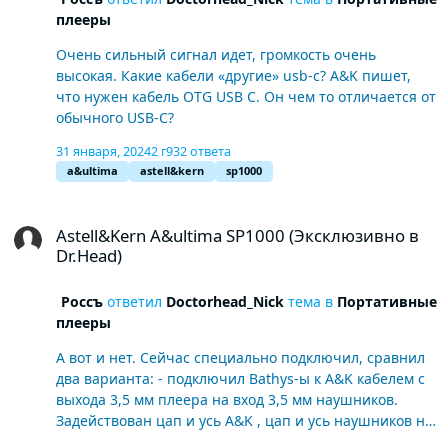
плееры
Очень сильный сигнал идет, громкость очень
высокая. Какие кабели «другие» usb-c? A&K пишет,
что нужен кабель OTG USB C. Он чем то отличается от
обычного USB-C?
31 января, 2024
2 г
932 ответа
a&ultima
astell&kern
sp1000
Astell&Kern A&ultima SP1000 (Эксклюзивно в Dr.Head)
Astell&Kern A&ultima SP1000 (Эксклюзивно в
Dr.Head)
Россъ
ответил
Doctorhead_Nick
тема в
Портативные
плееры
А вот и нет. Сейчас специально подключил, сравнил
два варианта: - подключил Bathys-ы к A&K кабелем с
выхода 3,5 мм плеера на вход 3,5 мм наушников.
Задействован цап и усь A&K , цап и усь наушников не
работает при таком подключении. - подключил