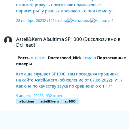
штангенциркуль показывают одинаковые
параметры" у разных проводов, то они не могут
"звучать" по разному. Этих хоть пытай паяльником,
28 ноября, 2023
2 г
142 ответа
2
они не сознаются что слышат разницу в звучании.
"Такого же не может быть".
Astell&Kern A&ultima SP1000 (Эксклюзивно в Dr.Head)
Astell&Kern A&ultima SP1000 (Эксклюзивно в
Dr.Head)
Россъ
ответил
Doctorhead_Nick
тема в
Портативные
плееры
Кто еще слушает SP1000, там последняя прошивка,
на сайте Astell&Kern (обновление от 07.06.2022)- V1.7.
Как она по качеству звука по сравнению с 1.17?
9 апреля, 2023
3 г
932 ответа
a&ultima
astell&kern
sp1000