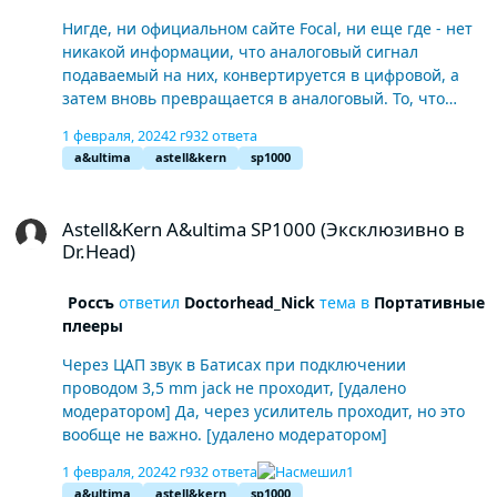
Нигде, ни официальном сайте Focal, ни еще где - нет
никакой информации, что аналоговый сигнал
подаваемый на них, конвертируется в цифровой, а
затем вновь превращается в аналоговый. То, что
Женя там у себя рассказывает про "киберпанк" пусть
1 февраля, 2024
2 г
932 ответа
будет на его совести. Так что, не надо тут свои и
a&ultima
astell&kern
sp1000
чужие измышления , типа "одна бабка сказала"
выдавать за истину в последней инстанции. И
Astell&Kern A&ultima SP1000 (Эксклюзивно в Dr.Head)
вообще, чего ты до меня доколебываешься? Я что
Astell&Kern A&ultima SP1000 (Эксклюзивно в
хочу, и покупаю, что хочу о том и спрашиваю, и не
Dr.Head)
тебе, [удалено модератором], указывать мне, что мне
делать и как. В данном случае я просто спрашиваю:
Россъ
ответил
Doctorhead_Nick
тема в
Портативные
можно ли подать на Bathys-ы цифровой сигнал с
плееры
выхода A&K ? Я их не покупал "специально" к SP1000 ,
не выдумывай всякую [удалено модератором]. Но
Через ЦАП звук в Батисах при подключении
Bathys-ы, представь себе, очень неплохо сочетаются
проводом 3,5 mm jack не проходит, [удалено
с Astell&Kern A&ultima SP1000, и по bluetooth, с
модератором] Да, через усилитель проходит, но это
кодеком aptX Adaptive, и по проводу с аналогового
вообще не важно. [удалено модератором]
выхода. [удалено модератором]
1 февраля, 2024
2 г
932 ответа
1
a&ultima
astell&kern
sp1000