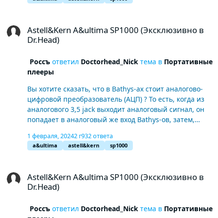
Astell&Kern A&ultima SP1000 (Эксклюзивно в Dr.Head)
Astell&Kern A&ultima SP1000 (Эксклюзивно в
Dr.Head)
Россъ
ответил
Doctorhead_Nick
тема в
Портативные
плееры
Вы хотите сказать, что в Bathys-ах стоит аналогово-
цифровой преобразователь (АЦП) ? То есть, когда из
аналогового 3,5 jack выходит аналоговый сигнал, он
попадает в аналоговый же вход Bathys-ов, затем,
преобразовывается в цифровой сигнал в АЦП, затем
1 февраля, 2024
2 г
932 ответа
попадает на встроенный ЦАП, обратно преобразуется
a&ultima
astell&kern
sp1000
в аналоговый сигнал и идет на динамики? Серьезно ?
Astell&Kern A&ultima SP1000 (Эксклюзивно в Dr.Head)
Astell&Kern A&ultima SP1000 (Эксклюзивно в
Dr.Head)
Россъ
ответил
Doctorhead_Nick
тема в
Портативные