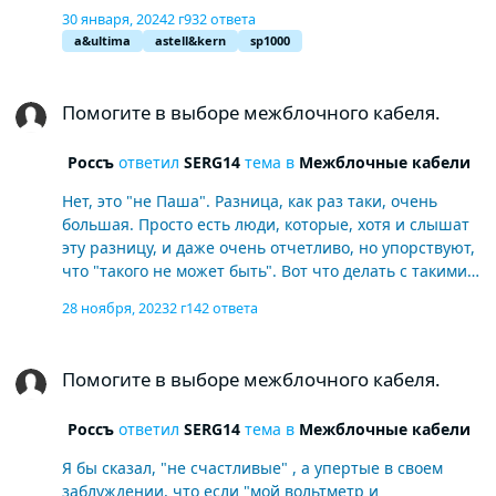
регулируется громкость звука с устройства, и почему
30 января, 2024
2 г
932 ответа
то и в самих наушниках, и звук слишком громкий, но
a&ultima
astell&kern
sp1000
это пол-беды. Главная проблема - звук идет с какими
то прерываниями, искажениями. Все перепробовал ,
Помогите в выборе межблочного кабеля.
понастраивал, но ничего не помогает. Стал изучать
Помогите в выборе межблочного кабеля.
manual на SP-1000, там есть такой момент, что кабель
USB-C должен быть OTG- USB C. Может быть в этом
Россъ
ответил
SERG14
тема в
Межблочные кабели
дело? С iPhone и iPad ом все играет прекрасно.
Нет, это "не Паша". Разница, как раз таки, очень
большая. Просто есть люди, которые, хотя и слышат
эту разницу, и даже очень отчетливо, но упорствуют,
что "такого не может быть". Вот что делать с такими
"врагами аудиофилии"?
28 ноября, 2023
2 г
142 ответа
Помогите в выборе межблочного кабеля.
Помогите в выборе межблочного кабеля.
Россъ
ответил
SERG14
тема в
Межблочные кабели
Я бы сказал, "не счастливые" , а упертые в своем
заблуждении, что если "мой вольтметр и