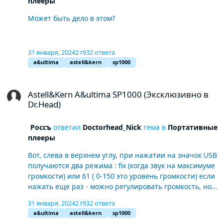
плееры
Может быть дело в этом?
31 января, 2024
2 г
932 ответа
a&ultima
astell&kern
sp1000
Astell&Kern A&ultima SP1000 (Эксклюзивно в Dr.Head)
Astell&Kern A&ultima SP1000 (Эксклюзивно в
Dr.Head)
Россъ
ответил
Doctorhead_Nick
тема в
Портативные
плееры
Вот, слева в верхнем углу, при нажатии на значок USB
получаются два режима : fix (когда звук на максимуме
громкости) или 61 ( 0-150 это уровень громкости) если
нажать еще раз - можно регулировать громкость, но
звука нет. И пропал значок usb audio
31 января, 2024
2 г
932 ответа
a&ultima
astell&kern
sp1000