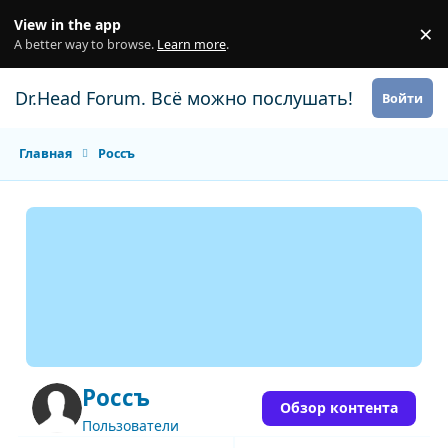
Перейти к содержанию
View in the app
×
Di
A better way to browse.
Learn more
.
Dr.Head Forum. Всё можно послушать!
Войти
Главная
Россъ
Россъ
Обзор контента
Пользователи