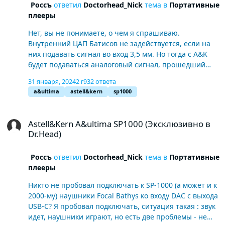
Россъ
ответил
Doctorhead_Nick
тема в
Портативные
плееры
Нет, вы не понимаете, о чем я спрашиваю.
Внутренний ЦАП Батисов не задействуется, если на
них подавать сигнал во вход 3,5 мм. Но тогда с A&K
будет подаваться аналоговый сигнал, прошедший
через его ЦАП и усилитель. А я хочу подать с A&K
31 января, 2024
2 г
932 ответа
именно цифровой сигнал , с выхода usb-c, на вход
a&ultima
astell&kern
sp1000
DAC наушников, чтобы задействовать их цап и усь.
Зачем мне «отключать цап наушников»? Зачем вы
Astell&Kern A&ultima SP1000 (Эксклюзивно в Dr.Head)
все хотите его обойти то? Не надо этого делать.
Astell&Kern A&ultima SP1000 (Эксклюзивно в
Проблема в том, что почему то A&K выдает с выхода
Dr.Head)
usb-c не такой сигнал как нужно. И хочу понять в чем
причина этого.
Россъ
ответил
Doctorhead_Nick
тема в
Портативные
плееры
Никто не пробовал подключать к SP-1000 (а может и к
2000-му) наушники Focal Bathys ко входу DAC с выхода
USB-C? Я пробовал подключать, ситуация такая : звук
идет, наушники играют, но есть две проблемы - не